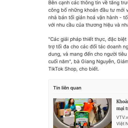
Bên cạnh các thông tin về tăng t
công bố những khoản đầu tư mới và
nhà bán tối giản hoá vận hành - tố
với nhu cầu của thương hiệu và n
"Các giải pháp thiết thực, đặc biệ
trợ tối đa cho các đối tác doanh n
dung, và mang đến cho người tiêu
cuối năm", bà Giang Nguyễn, Giá
TikTok Shop, cho biết.
Tin liên quan
Khoản
mại t
VTV.v
Việt 