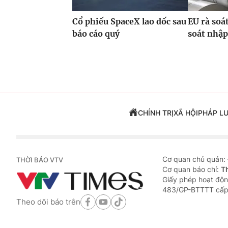
Cổ phiếu SpaceX lao dốc sau
EU rà soá
báo cáo quý
soát nhập
CHÍNH TRỊ
XÃ HỘI
PHÁP L
Cơ quan chủ quản:
THỜI BÁO VTV
Cơ quan báo chí:
T
Giấy phép hoạt độn
483/GP-BTTTT cấp
Theo dõi báo trên