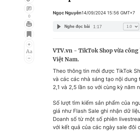
Ngọc Nguyễn
14/09/2024 15:56 GMT+7
0
1:17
Nghe đọc bài
Giải trí
Đời sống
Điện ảnh
Du lịch
VTV.vn - TikTok Shop vừa công 
Âm nhạc
Làm đẹp
Việt Nam.
Sao
Chất lượng cuộc sốn
Theo thông tin mới được TikTok S
và các các nhà sáng tạo nội dung 
2,1 và 2,5 lần so với cùng kỳ năm 
Số lượt tìm kiếm sản phẩm của ngư
giá như Flash Sale ghi nhận dữ li
Doanh số từ một số phiên livestr
với kết quả của các ngày sale đôi