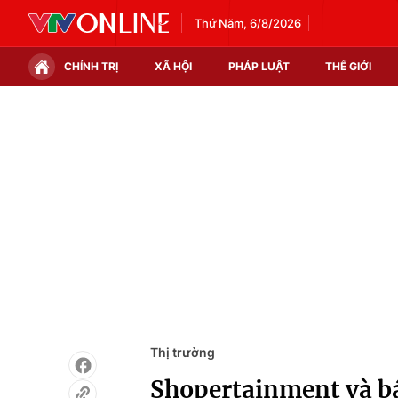
Thứ Năm, 6/8/2026
CHÍNH TRỊ
XÃ HỘI
PHÁP LUẬT
THẾ GIỚI
Chính trị
Xã hội
Thế giới
Kinh tế
Tin tức
Tài chính
Thế giới đó đây
Thị trường
Câu chuyện quốc tế
Góc doanh nghiệp
Dữ liệu và đời sống
Thị trường
Shopertainment và bá