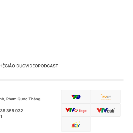
HỆ
GIÁO DỤC
VIDEO
PODCAST
nh, Phạm Quốc Thắng,
.38 355 932
71