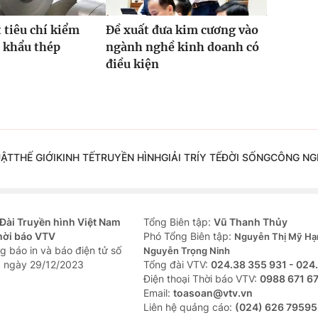
t tiêu chí kiểm
Đề xuất đưa kim cương vào
 khẩu thép
ngành nghề kinh doanh có
điều kiện
UẬT
THẾ GIỚI
KINH TẾ
TRUYỀN HÌNH
GIẢI TRÍ
Y TẾ
ĐỜI SỐNG
CÔNG NG
Đài Truyền hình Việt Nam
Tổng Biên tập:
Vũ Thanh Thủy
hời báo VTV
Phó Tổng Biên tập:
Nguyễn Thị Mỹ Hạ
g báo in và báo điện tử số
Nguyễn Trọng Ninh
 ngày 29/12/2023
Tổng đài VTV:
024.38 355 931 - 024
Ðiện thoại Thời báo VTV:
0988 671 6
Email:
toasoan@vtv.vn
Liên hệ quảng cáo:
(024) 626 79595