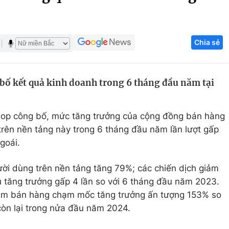
Góc ảnh
Chia sẻ
Giáo dục
Công nghệ
Tuyển sinh
Hitech Công ng
bố kết quả kinh doanh trong 6 tháng đầu năm tại
Học trực tuyến
Sản phẩm
g
Thị trường
hop công bố, mức tăng trưởng của cộng đồng bán hàng
Tư vấn
trên nền tảng này trong 6 tháng đầu năm lần lượt gấp
ngoái.
ời dùng trên nền tảng tăng 79%; các chiến dịch giảm
ệu tăng trưởng gấp 4 lần so với 6 tháng đầu năm 2023.
eam bán hàng chạm mốc tăng trưởng ấn tượng 153% so
 còn lại trong nửa đầu năm 2024.