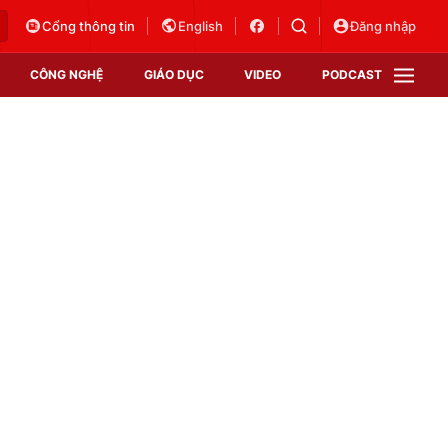
Cổng thông tin
English
Đăng nhập
CÔNG NGHỆ
GIÁO DỤC
VIDEO
PODCAST
VTV Money
VTV Thể thao
VTV Sức khoẻ
Bất động sản
Thị trường 24h
Tấm lòng Việt
Vươn mình bằng AI
VTV4
VTV8
VTV9
Lịch phát sóng
Giao lưu trực tuyến
Sự kiện