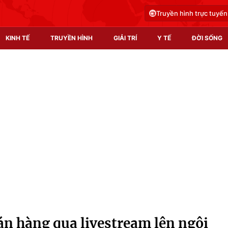
Truyền hình trực tuyến
KINH TẾ
TRUYỀN HÌNH
GIẢI TRÍ
Y TẾ
ĐỜI SỐNG
Pháp luật
Y tế
Truyền hình
Multimedia
Phim VTV
Video
Hậu trường
Shorts video
Nhân vật
Podcast
Khán giả
EMagazine
Giải sao mai
Photo
n hàng qua livestream lên ngôi
Infographic