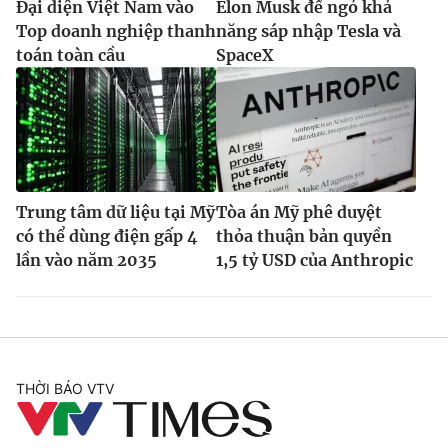
Đại diện Việt Nam vào
Elon Musk để ngỏ khả
Top doanh nghiệp thanh
năng sáp nhập Tesla và
toán toàn cầu
SpaceX
Trung tâm dữ liệu tại Mỹ
Tòa án Mỹ phê duyệt
có thể dùng điện gấp 4
thỏa thuận bản quyền
lần vào năm 2035
1,5 tỷ USD của Anthropic
THỜI BÁO VTV