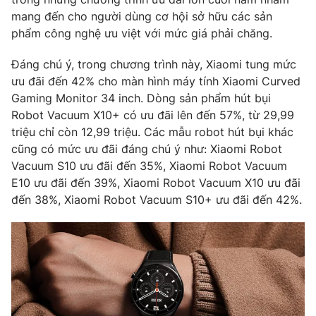
Phim VTV
Giải trí
mang đến cho người dùng cơ hội sở hữu các sản
Hậu trường
phẩm công nghệ ưu việt với mức giá phải chăng.
Điện ảnh
Đời sống
Nhân vật
Đáng chú ý, trong chương trình này, Xiaomi tung mức
Âm nhạc
ưu đãi đến 42% cho màn hình máy tính Xiaomi Curved
Du lịch
Khán giả
Giáo dục
Gaming Monitor 34 inch. Dòng sản phẩm hút bụi
Sao
Làm đẹp
Robot Vacuum X10+ có ưu đãi lên đến 57%, từ 29,99
Giải sao mai
Tuyển sinh
triệu chỉ còn 12,99 triệu. Các mẫu robot hút bụi khác
Công nghệ
Chất lượng cuộc sống
cũng có mức ưu đãi đáng chú ý như: Xiaomi Robot
Học trực tuyến
Vacuum S10 ưu đãi đến 35%, Xiaomi Robot Vacuum
Hitech Công nghệ tương lai
Giao lưu trực tuyến
E10 ưu đãi đến 39%, Xiaomi Robot Vacuum X10 ưu đãi
Sản phẩm
đến 38%, Xiaomi Robot Vacuum S10+ ưu đãi đến 42%.
Lịch phát sóng
Thị trường
Tư vấn
Chuyên mục khác
Emagazine
Podcast