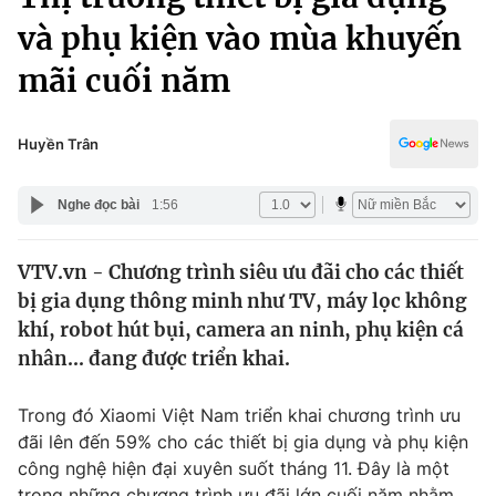
Chính trị
Truyền hình
và phụ kiện vào mùa khuyến
Văn hóa - Giải trí
Xã hội
mãi cuối năm
Y tế
Đời sống
Pháp luật
Công nghệ
Huyền Trân
Giáo dục
Y tế
Nghe đọc bài
1:56
Thế giới
VTV.vn - Chương trình siêu ưu đãi cho các thiết
bị gia dụng thông minh như TV, máy lọc không
Tin tức
Kinh tế
khí, robot hút bụi, camera an ninh, phụ kiện cá
Thế giới đó đây
nhân... đang được triển khai.
Tài chính
Dữ liệu và đời sống
Câu chuyện quốc tế
Trong đó Xiaomi Việt Nam triển khai chương trình ưu
Thị trường
đãi lên đến 59% cho các thiết bị gia dụng và phụ kiện
Truyền hình
Góc doanh nghiệp
công nghệ hiện đại xuyên suốt tháng 11. Đây là một
trong những chương trình ưu đãi lớn cuối năm nhằm