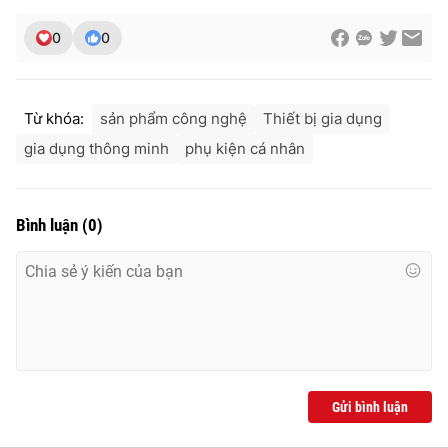
0
0
THỜI BÁO VTV
Từ khóa:
sản phẩm công nghệ
Thiết bị gia dụng
gia dụng thông minh
phụ kiện cá nhân
Theo dõi báo trên
Bình luận
(
0
)
Cơ quan chủ quản:
Đài Truyền hình Việt Nam
Cơ quan báo chí:
Thời báo VTV
Giấy phép hoạt động báo in và báo điện tử số 483/GP-BTTTT
cấp ngày 29/12/2023
Tổng Biên tập:
Vũ Thanh Thủy
Phó Tổng Biên tập:
Nguyễn Thị Mỹ Hạnh, Phạm Quốc Thắng,
Nguyễn Trọng Ninh
Gửi bình luận
Tổng đài VTV:
024.38 355 931 - 024.38 355 932