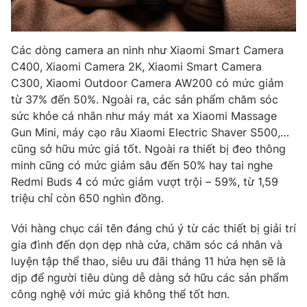
Photo
Infographic
Các dòng camera an ninh như Xiaomi Smart Camera
Video
Shorts video
C400, Xiaomi Camera 2K, Xiaomi Smart Camera
C300, Xiaomi Outdoor Camera AW200 có mức giảm
từ 37% đến 50%. Ngoài ra, các sản phẩm chăm sóc
VTV Money
VTV Thể thao
sức khỏe cá nhân như máy mát xa Xiaomi Massage
Gun Mini, máy cạo râu Xiaomi Electric Shaver S500,…
VTV Sức khoẻ
Bất động sản
cũng sở hữu mức giá tốt. Ngoài ra thiết bị đeo thông
minh cũng có mức giảm sâu đến 50% hay tai nghe
Thị trường 24h
Tấm lòng Việt
Redmi Buds 4 có mức giảm vượt trội – 59%, từ 1,59
triệu chỉ còn 650 nghìn đồng.
VTV4
Vươn mình bằng AI
Với hàng chục cái tên đáng chú ý từ các thiết bị giải trí
gia đình đến dọn dẹp nhà cửa, chăm sóc cá nhân và
VTV9
VTV8
luyện tập thể thao, siêu ưu đãi tháng 11 hứa hẹn sẽ là
dịp để người tiêu dùng dễ dàng sở hữu các sản phẩm
công nghệ với mức giá không thể tốt hơn.
Liên hệ tòa soạn
English