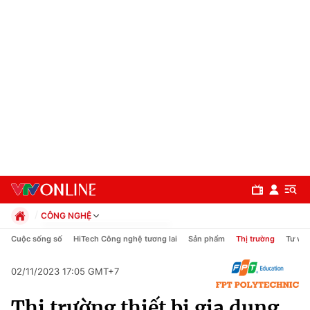
CÔNG NGHỆ
Chính trị
Cuộc sống số
HiTech Công nghệ tương lai
Sản phẩm
Thị trường
Tư vấn
Xã hội
Pháp luật
02/11/2023 17:05 GMT+7
Chuyên mục
Kinh tế
Thị trường thiết bị gia dụng
Thể thao