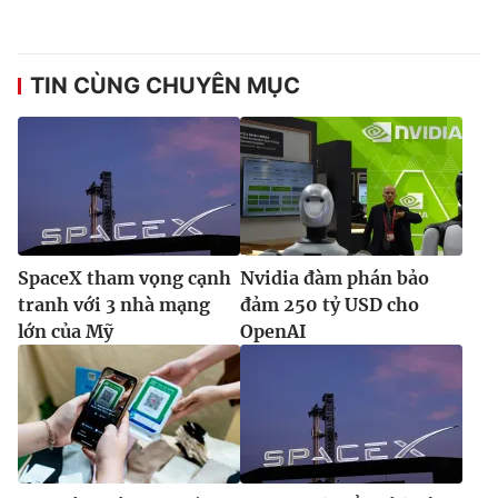
Ðiện thoại Thời báo VTV:
024.66 897 897
Email:
toasoan@vtv.vn
Liên hệ quảng cáo:
024-7300.7108
TIN CÙNG CHUYÊN MỤC
SpaceX tham vọng cạnh
Nvidia đàm phán bảo
tranh với 3 nhà mạng
đảm 250 tỷ USD cho
lớn của Mỹ
OpenAI
® Cấm sao chép dưới mọi hình thức nếu không có sự chấp
thuận bằng văn bản. Ghi rõ nguồn VTV.vn khi phát hành lại
thông tin từ website này.