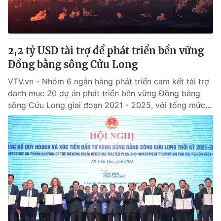
® Cấm sao chép dưới mọi hình thức nếu không có sự chấp
thuận bằng văn bản. Ghi rõ nguồn VTV.vn khi phát hành lại
thông tin từ website này.
2,2 tỷ USD tài trợ để phát triển bền vững
Đồng bằng sông Cửu Long
VTV.vn - Nhóm 6 ngân hàng phát triển cam kết tài trợ
danh mục 20 dự án phát triển bền vững Đồng bằng
sông Cửu Long giai đoạn 2021 - 2025, với tổng mức...