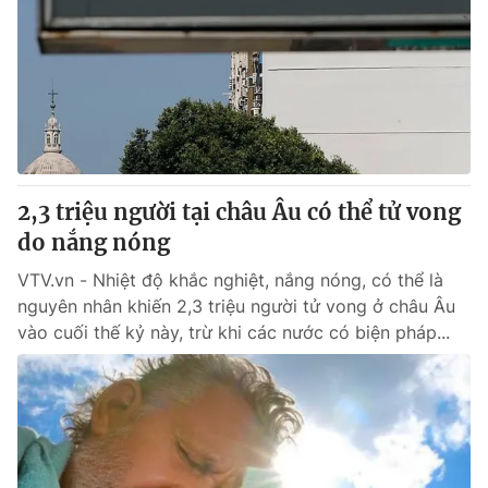
Tin tức
Kinh tế
Thế giới đó đây
Tài chính
Dữ liệu và đời sống
Câu chuyện quốc tế
Thị trường
Truyền hình
Góc doanh nghiệp
2,3 triệu người tại châu Âu có thể tử vong
Phim VTV
Giải trí
do nắng nóng
Hậu trường
Điện ảnh
VTV.vn - Nhiệt độ khắc nghiệt, nắng nóng, có thể là
Đời sống
Nhân vật
nguyên nhân khiến 2,3 triệu người tử vong ở châu Âu
Âm nhạc
vào cuối thế kỷ này, trừ khi các nước có biện pháp...
Du lịch
Khán giả
Giáo dục
Sao
Làm đẹp
Giải sao mai
Tuyển sinh
Công nghệ
Chất lượng cuộc sống
Học trực tuyến
Hitech Công nghệ tương lai