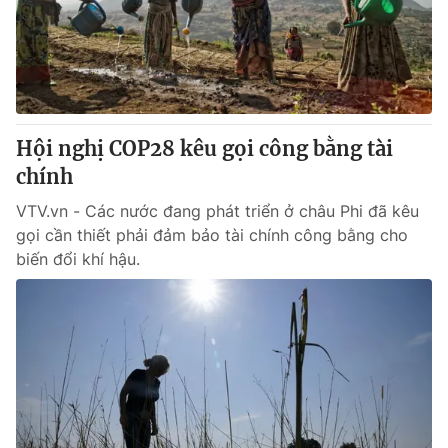
Thị trường 24h
Tấm lòng Việt
VTV4
Vươn mình bằng AI
VTV9
VTV8
Hội nghị COP28 kêu gọi công bằng tài
chính
Liên hệ tòa soạn
English
VTV.vn - Các nước đang phát triển ở châu Phi đã kêu
gọi cần thiết phải đảm bảo tài chính công bằng cho
biến đổi khí hậu.
THỜI BÁO VTV
Theo dõi báo trên
Cơ quan chủ quản:
Đài Truyền hình Việt Nam
Cơ quan báo chí:
Thời báo VTV