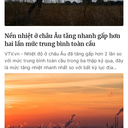
Giấy phép hoạt động báo in và báo điện tử số 483/GP-BTTTT
cấp ngày 29/12/2023
Tổng Biên tập:
Vũ Thanh Thủy
Phó Tổng Biên tập:
Nguyễn Thị Mỹ Hạnh, Phạm Quốc Thắng,
Nguyễn Trọng Ninh
Nền nhiệt ở châu Âu tăng nhanh gấp hơn
Tổng đài VTV:
024.38 355 931 - 024.38 355 932
hai lần mức trung bình toàn cầu
Ðiện thoại Thời báo VTV:
024.66 897 897
VTV.vn - Nhiệt độ ở châu Âu đã tăng gấp hơn 2 lần so
Email:
toasoan@vtv.vn
với mức trung bình toàn cầu trong ba thập kỷ qua, đây
Liên hệ quảng cáo:
024-7300.7108
là mức tăng nhiệt nhanh nhất so với bất kỳ lục địa...