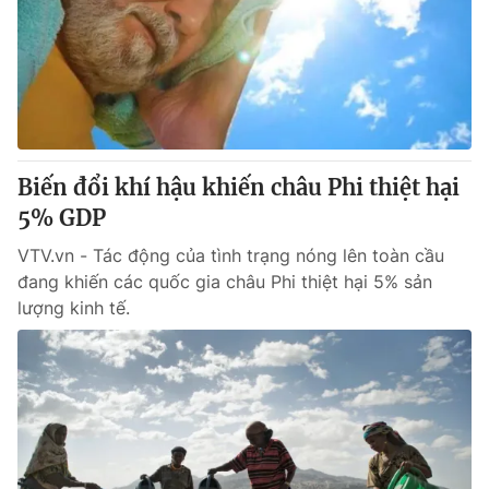
Giao lưu trực tuyến
Sản phẩm
Lịch phát sóng
Thị trường
Tư vấn
Chuyên mục khác
Emagazine
Podcast
Biến đổi khí hậu khiến châu Phi thiệt hại
5% GDP
Photo
Infographic
VTV.vn - Tác động của tình trạng nóng lên toàn cầu
đang khiến các quốc gia châu Phi thiệt hại 5% sản
lượng kinh tế.
Video
Shorts video
VTV Money
VTV Thể thao
VTV Sức khoẻ
Bất động sản