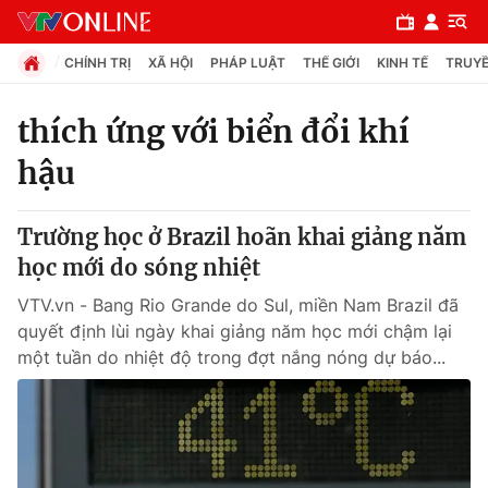
CHÍNH TRỊ
XÃ HỘI
PHÁP LUẬT
THẾ GIỚI
KINH TẾ
TRUYỀ
thích ứng với biển đổi khí
hậu
Chuyên mục
Chính trị
Trường học ở Brazil hoãn khai giảng năm
học mới do sóng nhiệt
Xã hội
VTV.vn - Bang Rio Grande do Sul, miền Nam Brazil đã
quyết định lùi ngày khai giảng năm học mới chậm lại
Pháp luật
một tuần do nhiệt độ trong đợt nắng nóng dự báo...
Y tế
Thế giới