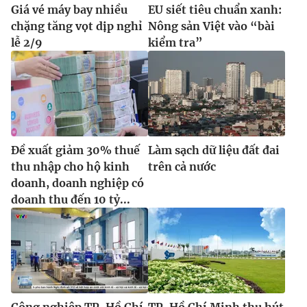
Giá vé máy bay nhiều
EU siết tiêu chuẩn xanh:
chặng tăng vọt dịp nghỉ
Nông sản Việt vào “bài
lễ 2/9
kiểm tra”
Đề xuất giảm 30% thuế
Làm sạch dữ liệu đất đai
thu nhập cho hộ kinh
trên cả nước
doanh, doanh nghiệp có
doanh thu đến 10 tỷ...
Công nghiệp TP. Hồ Chí
TP. Hồ Chí Minh thu hút