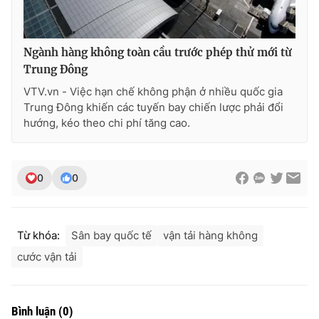
Ðiện thoại Thời báo VTV:
024.66 897 897
Email:
toasoan@vtv.vn
Liên hệ quảng cáo:
024-7300.7108
Ngành hàng không toàn cầu trước phép thử mới từ
Trung Đông
VTV.vn - Việc hạn chế không phận ở nhiều quốc gia
Trung Đông khiến các tuyến bay chiến lược phải đổi
hướng, kéo theo chi phí tăng cao.
0
0
Từ khóa:
Sân bay quốc tế
vận tải hàng không
® Cấm sao chép dưới mọi hình thức nếu không có sự chấp
cước vận tải
thuận bằng văn bản. Ghi rõ nguồn VTV.vn khi phát hành lại
thông tin từ website này.
Bình luận
(
0
)