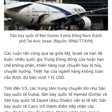
Phim VTV
Giải trí
Hậu trường
Điện ảnh
Đời sống
Nhân vật
Âm nhạc
Du lịch
Khán giả
Giáo dục
Sao
Sân bay quốc tế Ben Gurion ở phía Đông Nam thành
Làm đẹp
Giải sao mai
phố Tel Aviv, Israel. (Nguồn: IRNA/TTXVN)
Tuyển sinh
Công nghệ
Chất lượng cuộc sống
Các cuộc tấn công qua lại giữa Mỹ, Israel và Iran đã
Học trực tuyến
Hitech Công nghệ tương lai
buộc nhiều quốc gia Trung Đông đóng cửa hoặc hạn
Giao lưu trực tuyến
chế không phận, khiến hàng loạt chuyến bay bị hủy,
Sản phẩm
chuyển hướng. Thiệt hại của ngành hàng không toàn
cầu được dự báo vượt 1 tỷ USD.
Lịch phát sóng
Thị trường
Tính đến 1/3, các trung tâm trung chuyển lớn như Sân
Tư vấn
bay quốc tế Dubai, Sân bay quốc tế Hamad (Doha) và
Chuyên mục khác
Sân bay quốc tế Zayed (Abu Dhabi) vẫn bị tê liệt. Sân
Emagazine
Podcast
bay quốc tế Cairo trở thành điểm tiếp nhận các