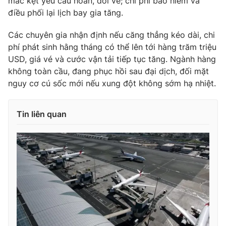
mắc kẹt yêu cầu hoàn, đổi vé; chi phí bảo hiểm và
điều phối lại lịch bay gia tăng.
Các chuyên gia nhận định nếu căng thẳng kéo dài, chi
phí phát sinh hằng tháng có thể lên tới hàng trăm triệu
THỜI BÁO VTV
USD, giá vé và cước vận tải tiếp tục tăng. Ngành hàng
không toàn cầu, đang phục hồi sau đại dịch, đối mặt
nguy cơ cú sốc mới nếu xung đột không sớm hạ nhiệt.
Theo dõi báo trên
Tin liên quan
Cơ quan chủ quản:
Đài Truyền hình Việt Nam
Cơ quan báo chí:
Thời báo VTV
Giấy phép hoạt động báo in và báo điện tử số 483/GP-BTTTT
cấp ngày 29/12/2023
Tổng Biên tập:
Vũ Thanh Thủy
Phó Tổng Biên tập:
Nguyễn Thị Mỹ Hạnh, Phạm Quốc Thắng,
Nguyễn Trọng Ninh
Tổng đài VTV:
024.38 355 931 - 024.38 355 932