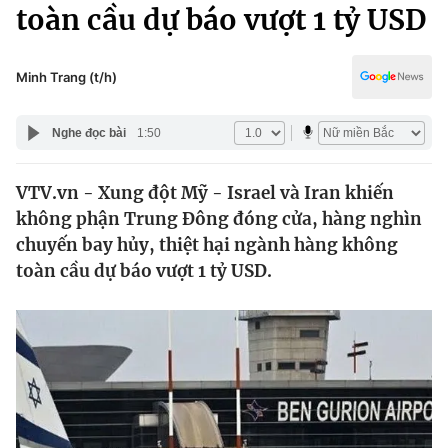
Chính trị
toàn cầu dự báo vượt 1 tỷ USD
Truyền hình
Văn hóa - Giải trí
Xã hội
Y tế
Minh Trang (t/h)
Đời sống
Pháp luật
Công nghệ
Nghe đọc bài
1:50
Giáo dục
Y tế
VTV.vn - Xung đột Mỹ - Israel và Iran khiến
không phận Trung Đông đóng cửa, hàng nghìn
Thế giới
chuyến bay hủy, thiệt hại ngành hàng không
toàn cầu dự báo vượt 1 tỷ USD.
Tin tức
Kinh tế
Thế giới đó đây
Tài chính
Dữ liệu và đời sống
Câu chuyện quốc tế
Thị trường
Truyền hình
Góc doanh nghiệp