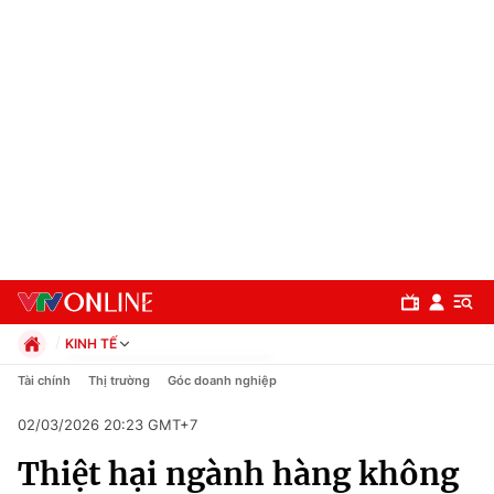
KINH TẾ
Chính trị
Tài chính
Thị trường
Góc doanh nghiệp
Xã hội
02/03/2026 20:23 GMT+7
Pháp luật
Chuyên mục
Kinh tế
Thiệt hại ngành hàng không
Thể thao