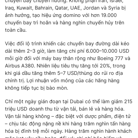
chuyến bay chuyển hướng. Không phận Iran, Israel,
Iraq, Kuwait, Bahrain, Qatar, UAE, Jordan và Syria bị
Photo
Infographic
ảnh hưởng, tạo hiệu ứng domino với hơn 19.000
chuyến bay trì hoãn và hàng nghìn chuyến hủy trên
Video
Shorts video
toàn cầu.
Việc đổi lộ trình khiến các chuyến bay đường dài kéo
VTV Money
VTV Thể thao
dài thêm 2–3 giờ, làm tăng chi phí 6.000–10.000 USD
mỗi giờ đối với máy bay thân rộng như Boeing 777 và
VTV Sức khoẻ
Bất động sản
Airbus A380. Nhiên liệu tiêu thụ tăng tới 20%, trong
khi giá dầu tăng thêm 5–7 USD/thùng do rủi ro địa
chính trị. Lợi nhuận vốn mỏng của các hãng hàng
Thị trường 24h
Tấm lòng Việt
không tiếp tục bị bào mòn.
VTV4
Vươn mình bằng AI
Chỉ một ngày gián đoạn tại Dubai có thể làm giảm 215
triệu USD doanh thu từ vận tải, bán lẻ và hàng hóa.
Vận tải hàng không – đặc biệt với dược phẩm, điện tử
VTV9
VTV8
– chịu tác động nặng nề khi hàng trăm nghìn tấn hàng
hóa bị đình trệ mỗi ngày. Hàng trăm nghìn hành khách
Liên hệ tòa soạn
English