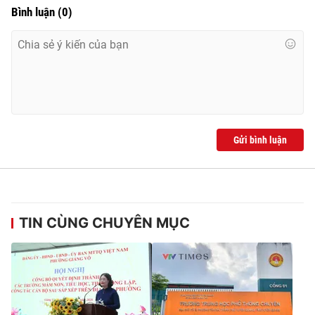
Bình luận
(
0
)
Gửi bình luận
TIN CÙNG CHUYÊN MỤC