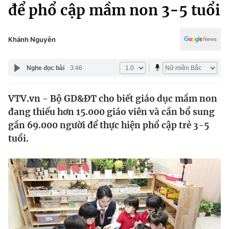
Chính trị
để phổ cập mầm non 3-5 tuổi
Truyền hình
Văn hóa - Giải trí
Xã hội
Y tế
Khánh Nguyễn
Đời sống
Pháp luật
Công nghệ
Nghe đọc bài
3:46
Giáo dục
Y tế
VTV.vn - Bộ GD&ĐT cho biết giáo dục mầm non
đang thiếu hơn 15.000 giáo viên và cần bổ sung
Thế giới
gần 69.000 người để thực hiện phổ cập trẻ 3-5
tuổi.
Tin tức
Kinh tế
Thế giới đó đây
Tài chính
Dữ liệu và đời sống
Câu chuyện quốc tế
Thị trường
Truyền hình
Góc doanh nghiệp