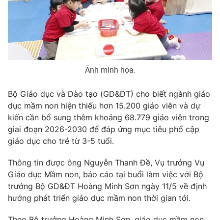
Phim VTV
Giải trí
Hậu trường
Điện ảnh
Đời sống
Nhân vật
Âm nhạc
Du lịch
Khán giả
Giáo dục
Ảnh minh họa.
Sao
Làm đẹp
Giải sao mai
Tuyển sinh
Bộ Giáo dục và Đào tạo (GD&ĐT) cho biết ngành giáo
Công nghệ
Chất lượng cuộc sống
dục mầm non hiện thiếu hơn 15.200 giáo viên và dự
Học trực tuyến
Hitech Công nghệ tương lai
kiến cần bổ sung thêm khoảng 68.779 giáo viên trong
Giao lưu trực tuyến
giai đoạn 2026-2030 để đáp ứng mục tiêu phổ cập
Sản phẩm
giáo dục cho trẻ từ 3-5 tuổi.
Lịch phát sóng
Thị trường
Thông tin được ông Nguyễn Thanh Đề, Vụ trưởng Vụ
Giáo dục Mầm non, báo cáo tại buổi làm việc với Bộ
Tư vấn
trưởng Bộ GD&ĐT Hoàng Minh Sơn ngày 11/5 về định
Chuyên mục khác
hướng phát triển giáo dục mầm non thời gian tới.
Emagazine
Podcast
Theo Bộ trưởng Hoàng Minh Sơn, giáo dục mầm non