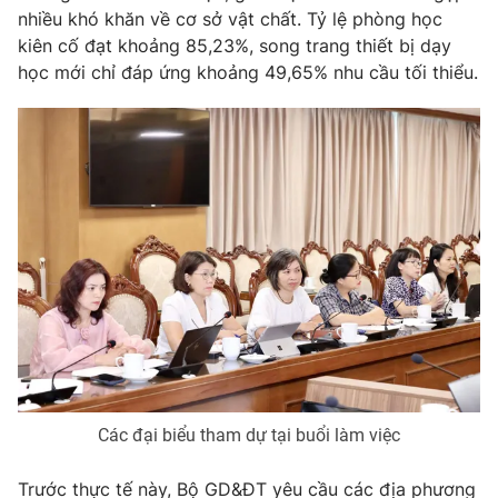
Ðiện thoại Thời báo VTV:
024.66 897 897
nhiều khó khăn về cơ sở vật chất. Tỷ lệ phòng học
Email:
toasoan@vtv.vn
kiên cố đạt khoảng 85,23%, song trang thiết bị dạy
học mới chỉ đáp ứng khoảng 49,65% nhu cầu tối thiểu.
Liên hệ quảng cáo:
024-7300.7108
® Cấm sao chép dưới mọi hình thức nếu không có sự chấp
thuận bằng văn bản. Ghi rõ nguồn VTV.vn khi phát hành lại
thông tin từ website này.
Các đại biểu tham dự tại buổi làm việc
Trước thực tế này, Bộ GD&ĐT yêu cầu các địa phương