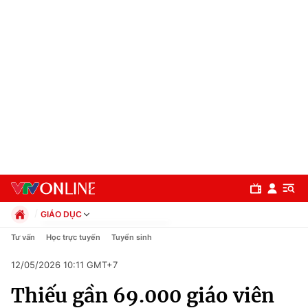
GIÁO DỤC
Chính trị
Tư vấn
Học trực tuyến
Tuyển sinh
Xã hội
12/05/2026 10:11 GMT+7
Pháp luật
Chuyên mục
Kinh tế
Thiếu gần 69.000 giáo viên
Thể thao