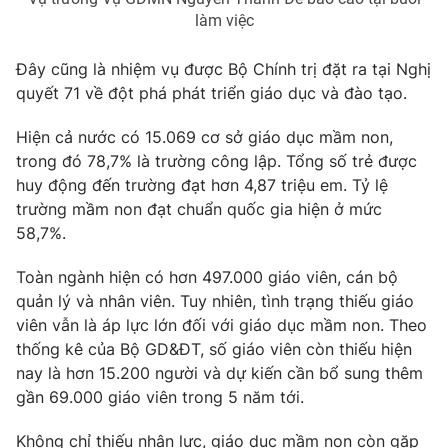
làm việc
Đây cũng là nhiệm vụ được Bộ Chính trị đặt ra tại Nghị
quyết 71 về đột phá phát triển giáo dục và đào tạo.
THỜI BÁO VTV
Hiện cả nước có 15.069 cơ sở giáo dục mầm non,
trong đó 78,7% là trường công lập. Tổng số trẻ được
huy động đến trường đạt hơn 4,87 triệu em. Tỷ lệ
Theo dõi báo trên
trường mầm non đạt chuẩn quốc gia hiện ở mức
58,7%.
Cơ quan chủ quản:
Đài Truyền hình Việt Nam
Toàn ngành hiện có hơn 497.000 giáo viên, cán bộ
Cơ quan báo chí:
Thời báo VTV
quản lý và nhân viên. Tuy nhiên, tình trạng thiếu giáo
Giấy phép hoạt động báo in và báo điện tử số 483/GP-BTTTT
viên vẫn là áp lực lớn đối với giáo dục mầm non. Theo
cấp ngày 29/12/2023
thống kê của Bộ GD&ĐT, số giáo viên còn thiếu hiện
Tổng Biên tập:
Vũ Thanh Thủy
nay là hơn 15.200 người và dự kiến cần bổ sung thêm
Phó Tổng Biên tập:
Nguyễn Thị Mỹ Hạnh, Phạm Quốc Thắng,
gần 69.000 giáo viên trong 5 năm tới.
Nguyễn Trọng Ninh
Tổng đài VTV:
024.38 355 931 - 024.38 355 932
Không chỉ thiếu nhân lực, giáo dục mầm non còn gặp