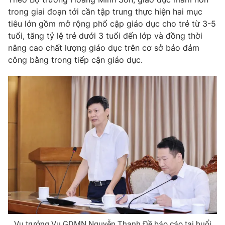
trong giai đoạn tới cần tập trung thực hiện hai mục
Photo
Infographic
tiêu lớn gồm mở rộng phổ cập giáo dục cho trẻ từ 3-5
tuổi, tăng tỷ lệ trẻ dưới 3 tuổi đến lớp và đồng thời
Video
Shorts video
nâng cao chất lượng giáo dục trên cơ sở bảo đảm
công bằng trong tiếp cận giáo dục.
VTV Money
VTV Thể thao
VTV Sức khoẻ
Bất động sản
Thị trường 24h
Tấm lòng Việt
VTV4
Vươn mình bằng AI
VTV9
VTV8
Liên hệ tòa soạn
English
Vụ trưởng Vụ GDMN Nguyễn Thanh Đề báo cáo tại buổi