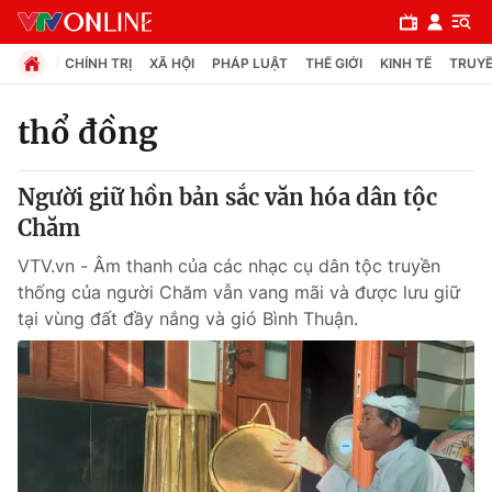
CHÍNH TRỊ
XÃ HỘI
PHÁP LUẬT
THẾ GIỚI
KINH TẾ
TRUYỀ
thổ đồng
Chuyên mục
Người giữ hồn bản sắc văn hóa dân tộc
Chính trị
Chăm
VTV.vn - Âm thanh của các nhạc cụ dân tộc truyền
Xã hội
thống của người Chăm vẫn vang mãi và được lưu giữ
tại vùng đất đầy nắng và gió Bình Thuận.
Pháp luật
Y tế
Thế giới