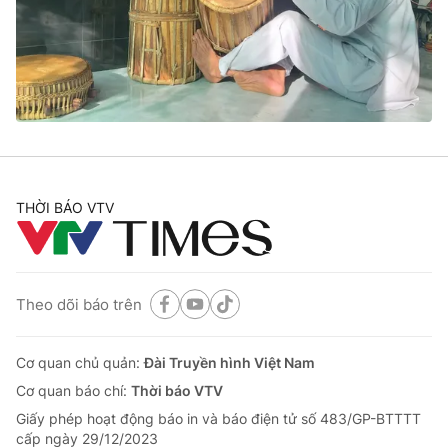
Tin tức
Kinh tế
Thế giới đó đây
Tài chính
Dữ liệu và đời sống
Câu chuyện quốc tế
Thị trường
Truyền hình
Góc doanh nghiệp
Phim VTV
THỜI BÁO VTV
Giải trí
Hậu trường
Điện ảnh
Đời sống
Nhân vật
Âm nhạc
Theo dõi báo trên
Du lịch
Khán giả
Giáo dục
Sao
Làm đẹp
Giải sao mai
Cơ quan chủ quản:
Đài Truyền hình Việt Nam
Tuyển sinh
Công nghệ
Cơ quan báo chí:
Thời báo VTV
Chất lượng cuộc sống
Học trực tuyến
Giấy phép hoạt động báo in và báo điện tử số 483/GP-BTTTT
Hitech Công nghệ tương lai
cấp ngày 29/12/2023