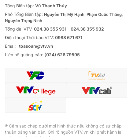
Giao lưu trực tuyến
Tổng Biên tập:
Vũ Thanh Thủy
Sản phẩm
Phó Tổng Biên tập:
Nguyễn Thị Mỹ Hạnh, Phạm Quốc Thắng,
Lịch phát sóng
Thị trường
Nguyễn Trọng Ninh
Tổng đài VTV:
024.38 355 931 - 024.38 355 932
Tư vấn
Ðiện thoại Thời báo VTV:
0988 671 671
Chuyên mục khác
Email:
toasoan@vtv.vn
Emagazine
Podcast
Liên hệ quảng cáo:
(024) 626 79595
Photo
Infographic
Video
Shorts video
VTV Money
VTV Thể thao
VTV Sức khoẻ
Bất động sản
® Cấm sao chép dưới mọi hình thức nếu không có sự chấp
thuận bằng văn bản. Ghi rõ nguồn VTV.vn khi phát hành lại