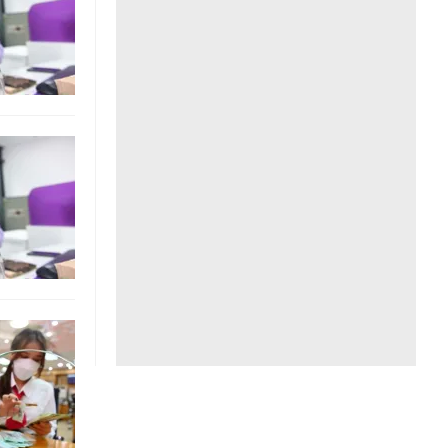
Liên hệ toà soạn
hệ tương lai