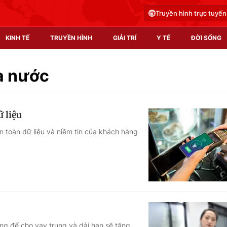
Truyền hình trực tuyến
KINH TẾ
TRUYỀN HÌNH
GIẢI TRÍ
Y TẾ
ĐỜI SỐNG
Pháp luật
Y tế
à nước
Truyền hình
Multimedia
 liệu
Phim VTV
Video
 toàn dữ liệu và niềm tin của khách hàng
Hậu trường
Shorts video
Nhân vật
Podcast
Khán giả
EMagazine
Giải sao mai
Photo
Infographic
ụng để cho vay trung và dài hạn sẽ tăng