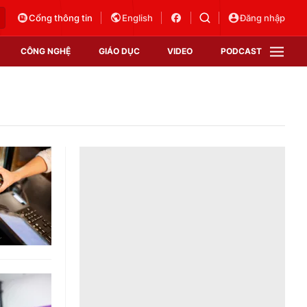
Cổng thông tin
English
Đăng nhập
CÔNG NGHỆ
GIÁO DỤC
VIDEO
PODCAST
VTV Money
VTV Thể thao
VTV Sức khoẻ
Bất động sản
Thị trường 24h
Tấm lòng Việt
Vươn mình bằng AI
VTV4
VTV8
VTV9
Lịch phát sóng
Giao lưu trực tuyến
Sự kiện