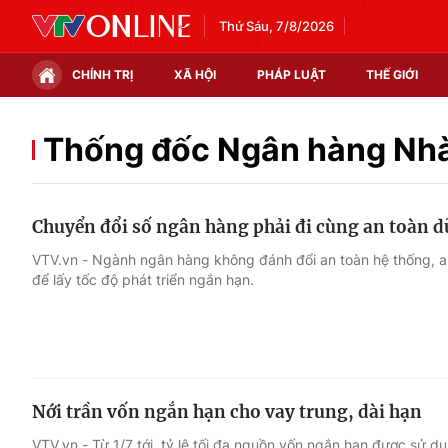
Thứ Sáu, 7/8/2026
CHÍNH TRỊ
XÃ HỘI
PHÁP LUẬT
THẾ GIỚI
Chính trị
Xã hội
Thống đốc Ngân hàng Nh
Thế giới
Kinh tế
Chuyển đổi số ngân hàng phải đi cùng an toàn dữ
Tin tức
Tài chính
VTV.vn - Ngành ngân hàng không đánh đổi an toàn hệ thống, an
để lấy tốc độ phát triển ngắn hạn.
Thế giới đó đây
Thị trường
Câu chuyện quốc tế
Góc doanh nghiệp
Dữ liệu và đời sống
Nới trần vốn ngắn hạn cho vay trung, dài hạn
VTV.vn - Từ 1/7 tới, tỷ lệ tối đa nguồn vốn ngắn hạn được sử d