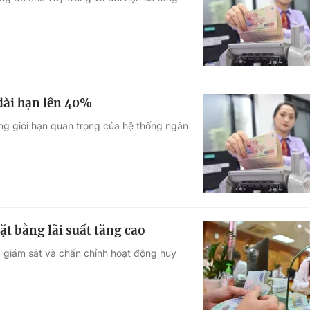
Góc ảnh
Giáo dục
Công nghệ
Tuyển sinh
Hitech Công ng
 dài hạn lên 40%
Học trực tuyến
Sản phẩm
g giới hạn quan trọng của hệ thống ngân
g
Thị trường
Tư vấn
ặt bằng lãi suất tăng cao
giám sát và chấn chỉnh hoạt động huy