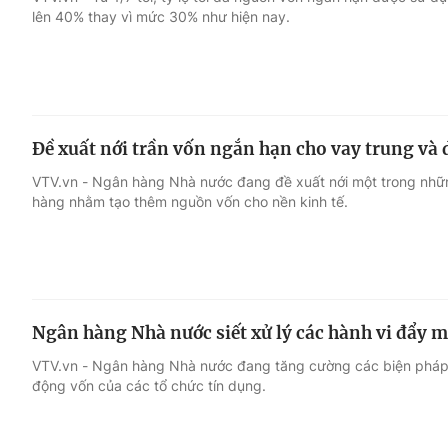
lên 40% thay vì mức 30% như hiện nay.
Giải trí
Đời sống
Điện ảnh
Du lịch
Đề xuất nới trần vốn ngắn hạn cho vay trung và
Âm nhạc
Làm đẹp
VTV.vn - Ngân hàng Nhà nước đang đề xuất nới một trong nhữn
hàng nhằm tạo thêm nguồn vốn cho nền kinh tế.
Sao
Chất lượng cuộc sốn
Ngân hàng Nhà nước siết xử lý các hành vi đẩy m
VTV.vn - Ngân hàng Nhà nước đang tăng cường các biện pháp 
động vốn của các tổ chức tín dụng.