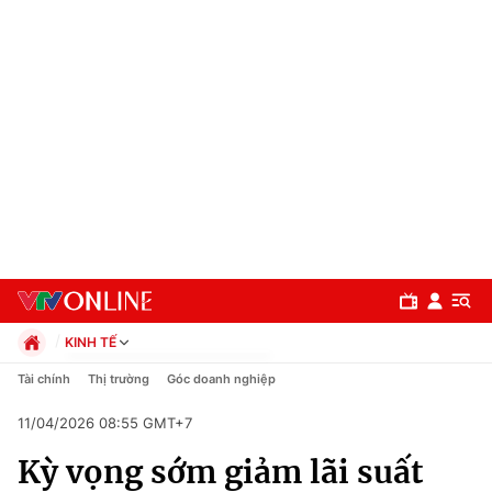
KINH TẾ
Chính trị
Tài chính
Thị trường
Góc doanh nghiệp
Xã hội
11/04/2026 08:55 GMT+7
Pháp luật
Chuyên mục
Kinh tế
Kỳ vọng sớm giảm lãi suất
Thể thao