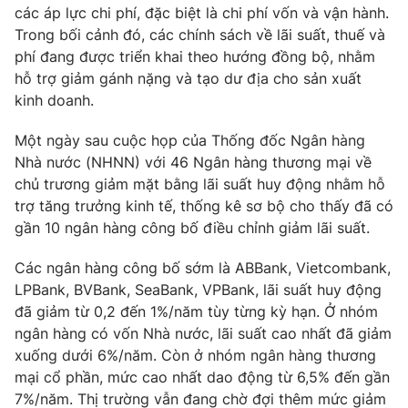
Phim VTV
các áp lực chi phí, đặc biệt là chi phí vốn và vận hành.
Giải trí
Trong bối cảnh đó, các chính sách về lãi suất, thuế và
Hậu trường
phí đang được triển khai theo hướng đồng bộ, nhằm
Điện ảnh
Đời sống
Nhân vật
hỗ trợ giảm gánh nặng và tạo dư địa cho sản xuất
Âm nhạc
kinh doanh.
Du lịch
Khán giả
Giáo dục
Sao
Một ngày sau cuộc họp của Thống đốc Ngân hàng
Làm đẹp
Giải sao mai
Nhà nước (NHNN) với 46 Ngân hàng thương mại về
Tuyển sinh
Công nghệ
Chất lượng cuộc sống
chủ trương giảm mặt bằng lãi suất huy động nhằm hỗ
Học trực tuyến
trợ tăng trưởng kinh tế, thống kê sơ bộ cho thấy đã có
Hitech Công nghệ tương lai
gần 10 ngân hàng công bố điều chỉnh giảm lãi suất.
Giao lưu trực tuyến
Sản phẩm
Các ngân hàng công bố sớm là ABBank, Vietcombank,
Lịch phát sóng
Thị trường
LPBank, BVBank, SeaBank, VPBank, lãi suất huy động
đã giảm từ 0,2 đến 1%/năm tùy từng kỳ hạn. Ở nhóm
Tư vấn
ngân hàng có vốn Nhà nước, lãi suất cao nhất đã giảm
Chuyên mục khác
xuống dưới 6%/năm. Còn ở nhóm ngân hàng thương
mại cổ phần, mức cao nhất dao động từ 6,5% đến gần
Emagazine
Podcast
7%/năm. Thị trường vẫn đang chờ đợi thêm mức giảm