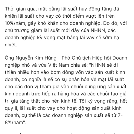
Email:
toasoan@vtv.vn
Thời gian qua, mặt bằng lãi suất huy động tăng đã
Liên hệ quảng cáo:
024-7300.7108
khiến lãi suất cho vay có thời điểm vượt lên trên
10%/năm, gây khó khăn cho doanh nghiệp. Do đó, với
chủ trương giảm lãi suất mới đây của NHNN, các
doanh nghiệp kỳ vọng mặt bằng lãi vay sẽ sớm hạ
nhiệt.
Ông Nguyễn Kim Hùng - Phó Chủ tịch Hiệp hội Doanh
nghiệp nhỏ và vừa Việt Nam chia sẻ: "NHNN sẽ đi
thiên nhiều hơn vào bơm dòng vốn vào sản xuất kinh
doanh, có nghĩa là sẽ có sự phân hóa về mặt lãi suất
cho các đơn vị tham gia vào chuỗi cung ứng sản xuất
kinh doanh trực tiếp ra hàng hóa và các chuỗi tạo giá
® Cấm sao chép dưới mọi hình thức nếu không có sự chấp
thuận bằng văn bản. Ghi rõ nguồn VTV.vn khi phát hành lại
trị gia tăng thật cho nền kinh tế. Tôi kỳ vọng rằng, hết
thông tin từ website này.
quý II, lãi suất cho vay cho hoạt động sản xuất kinh
doanh, cụ thể là các doanh nghiệp sản xuất sẽ từ 7-
8%/năm".