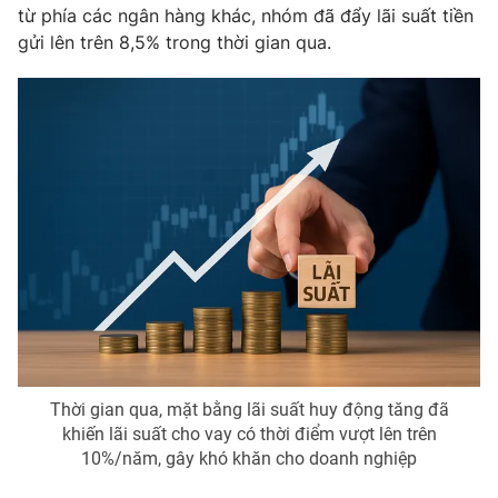
từ phía các ngân hàng khác, nhóm đã đẩy lãi suất tiền
Photo
Infographic
gửi lên trên 8,5% trong thời gian qua.
Video
Shorts video
VTV Money
VTV Thể thao
VTV Sức khoẻ
Bất động sản
Thị trường 24h
Tấm lòng Việt
VTV4
Vươn mình bằng AI
Thời gian qua, mặt bằng lãi suất huy động tăng đã
VTV9
VTV8
khiến lãi suất cho vay có thời điểm vượt lên trên
10%/năm, gây khó khăn cho doanh nghiệp
Liên hệ tòa soạn
English