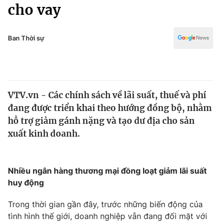
Chính trị
cho vay
Truyền hình
Văn hóa - Giải trí
Xã hội
Y tế
Ban Thời sự
Đời sống
Pháp luật
Công nghệ
Giáo dục
Y tế
VTV.vn - Các chính sách về lãi suất, thuế và phí
đang được triển khai theo hướng đồng bộ, nhằm
Thế giới
hỗ trợ giảm gánh nặng và tạo dư địa cho sản
xuất kinh doanh.
Tin tức
Kinh tế
Thế giới đó đây
Tài chính
Nhiều ngân hàng thương mại đồng loạt giảm lãi suất
Dữ liệu và đời sống
Câu chuyện quốc tế
huy động
Thị trường
Truyền hình
Trong thời gian gần đây, trước những biến động của
Góc doanh nghiệp
tình hình thế giới, doanh nghiệp vẫn đang đối mặt với