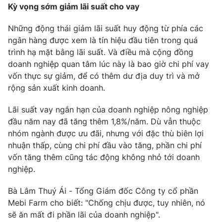
Kỳ vọng sớm giảm lãi suất cho vay
Những động thái giảm lãi suất huy động từ phía các
ngân hàng được xem là tín hiệu đầu tiên trong quá
THỜI BÁO VTV
trình hạ mặt bằng lãi suất. Và điều mà cộng đồng
doanh nghiệp quan tâm lúc này là bao giờ chi phí vay
vốn thực sự giảm, để có thêm dư địa duy trì và mở
Theo dõi báo trên
rộng sản xuất kinh doanh.
Cơ quan chủ quản:
Đài Truyền hình Việt Nam
Lãi suất vay ngắn hạn của doanh nghiệp nông nghiệp
Cơ quan báo chí:
Thời báo VTV
đầu năm nay đã tăng thêm 1,8%/năm. Dù vẫn thuộc
nhóm ngành được ưu đãi, nhưng với đặc thù biên lợi
Giấy phép hoạt động báo in và báo điện tử số 483/GP-BTTTT
cấp ngày 29/12/2023
nhuận thấp, cùng chi phí đầu vào tăng, phần chi phí
vốn tăng thêm cũng tác động không nhỏ tới doanh
Tổng Biên tập:
Vũ Thanh Thủy
nghiệp.
Phó Tổng Biên tập:
Nguyễn Thị Mỹ Hạnh, Phạm Quốc Thắng,
Nguyễn Trọng Ninh
Bà Lâm Thuý Ái - Tổng Giám đốc Công ty cổ phần
Tổng đài VTV:
024.38 355 931 - 024.38 355 932
Mebi Farm cho biết: "Chống chịu được, tuy nhiên, nó
Ðiện thoại Thời báo VTV:
024.66 897 897
sẽ ăn mất đi phần lãi của doanh nghiệp".