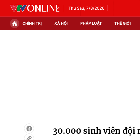
Thứ Sáu, 7/8/2026
CHÍNH TRỊ
XÃ HỘI
PHÁP LUẬT
THẾ GIỚI
Chính trị
Xã hội
Thế giới
Kinh tế
Tin tức
Tài chính
Thế giới đó đây
Thị trường
Câu chuyện quốc tế
Góc doanh nghiệp
Dữ liệu và đời sống
30.000 sinh viên đội