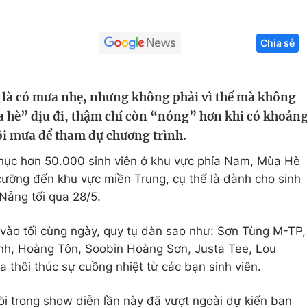
Góc ảnh
Chia sẻ
Giáo dục
Công nghệ
Tuyển sinh
Hitech Công ng
 là có mưa nhẹ, nhưng không phải vì thế mà không
a hè” dịu đi, thậm chí còn “nóng” hơn khi có khoản
Học trực tuyến
Sản phẩm
ội mưa để tham dự chương trình.
g
Thị trường
hục hơn 50.000 sinh viên ở khu vực phía Nam, Mùa Hè
Tư vấn
ỡng đến khu vực miền Trung, cụ thể là dành cho sinh
Nẵng tối qua 28/5.
vào tối cùng ngày, quy tụ dàn sao như: Sơn Tùng M-TP,
h, Hoàng Tôn, Soobin Hoàng Sơn, Justa Tee, Lou
a thôi thúc sự cuồng nhiệt từ các bạn sinh viên.
õi trong show diễn lần này đã vượt ngoài dự kiến ban