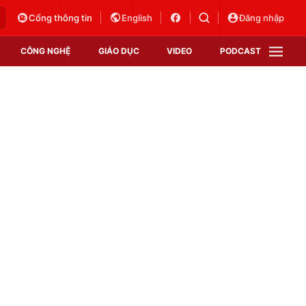
Cổng thông tin
English
Đăng nhập
CÔNG NGHỆ
GIÁO DỤC
VIDEO
PODCAST
VTV Money
VTV Thể thao
VTV Sức khoẻ
Bất động sản
Thị trường 24h
Tấm lòng Việt
Vươn mình bằng AI
VTV4
VTV8
VTV9
Lịch phát sóng
Giao lưu trực tuyến
Sự kiện