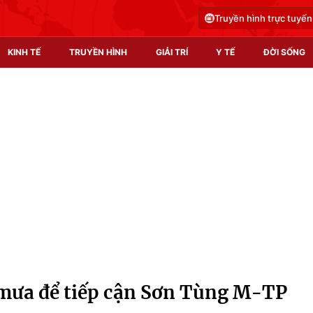
Truyền hình trực tuyến
KINH TẾ
TRUYỀN HÌNH
GIẢI TRÍ
Y TẾ
ĐỜI SỐNG
Pháp luật
Y tế
Truyền hình
Multimedia
Phim VTV
Video
Hậu trường
Shorts video
Nhân vật
Podcast
Khán giả
EMagazine
Giải sao mai
Photo
 mưa để tiếp cận Sơn Tùng M-TP
Infographic