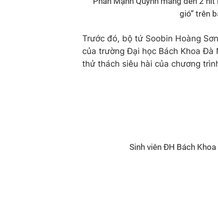
Phan Mạnh Quỳnh mang đến 2 hit k
gió” trên 
Trước đó, bộ tứ Soobin Hoàng Sơn
của trường Đại học Bách Khoa Đà 
thử thách siêu hài của chương trìn
Sinh viên ĐH Bách Khoa 