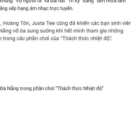
hủng “Vợ người ta” và bài hát “Tri kỷ” đang “làm mưa làm
bảng xếp hạng âm nhạc trực tuyến.
, Hoàng Tôn, Justa Tee cũng đã khiến các bạn sinh viê
Nẵng vỡ òa sung sướng khi hết mình tham gia những
h trong các phần chơi của “Thách thức nhiệt độ”.
Đà Nẵng trong phần chơi “Thách thức Nhiệt độ”