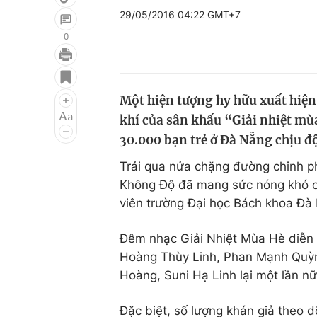
29/05/2016 04:22 GMT+7
0
Giải trí
Đời sống
Điện ảnh
Du lịch
Một hiện tượng hy hữu xuất hiện
khí của sân khấu “Giải nhiệt mù
Âm nhạc
Làm đẹp
30.000 bạn trẻ ở Đà Nẵng chịu đ
Sao
Chất lượng cuộc sốn
Trải qua nửa chặng đường chinh p
Không Độ đã mang sức nóng khó cư
viên trường Đại học Bách khoa Đà 
Đêm nhạc Giải Nhiệt Mùa Hè diễn 
Hoàng Thùy Linh, Phan Mạnh Quỳn
Hoàng, Suni Hạ Linh lại một lần nữ
Đặc biệt, số lượng khán giả theo d