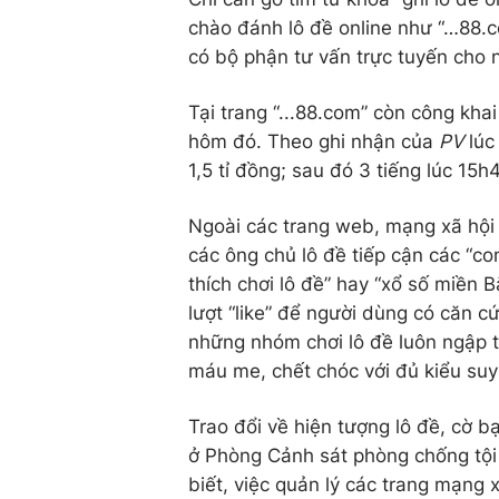
chào đánh lô đề online như “…88.c
có bộ phận tư vấn trực tuyến cho n
Tại trang “...88.com” còn công kha
hôm đó. Theo ghi nhận của
PV
lúc
1,5 tỉ đồng; sau đó 3 tiếng lúc 15
Ngoài các trang web, mạng xã hội 
các ông chủ lô đề tiếp cận các “c
thích chơi lô đề” hay “xổ số miền B
lượt “like” để người dùng có căn c
những nhóm chơi lô đề luôn ngập 
máu me, chết chóc với đủ kiểu suy 
Trao đổi về hiện tượng lô đề, cờ 
ở Phòng Cảnh sát phòng chống tộ
biết, việc quản lý các trang mạng 