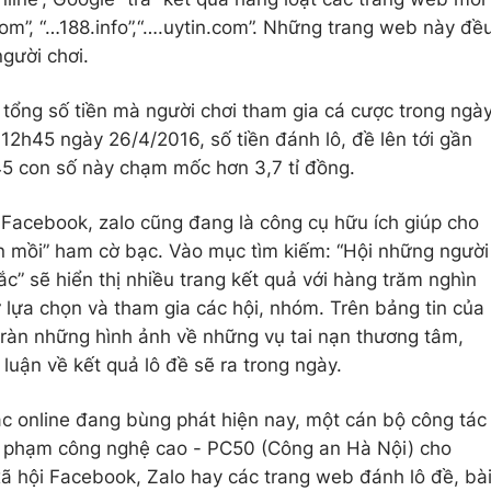
om”, “…188.info”,“….uytin.com”. Những trang web này đề
gười chơi.
i tổng số tiền mà người chơi tham gia cá cược trong ngà
 12h45 ngày 26/4/2016, số tiền đánh lô, đề lên tới gần
h45 con số này chạm mốc hơn 3,7 tỉ đồng.
Facebook, zalo cũng đang là công cụ hữu ích giúp cho
on mồi” ham cờ bạc. Vào mục tìm kiếm: “Hội những người
ắc” sẽ hiển thị nhiều trang kết quả với hàng trăm nghìn
ứ lựa chọn và tham gia các hội, nhóm. Trên bảng tin của
tràn những hình ảnh về những vụ tai nạn thương tâm,
luận về kết quả lô đề sẽ ra trong ngày.
bạc online đang bùng phát hiện nay, một cán bộ công tác
i phạm công nghệ cao - PC50 (Công an Hà Nội) cho
xã hội Facebook, Zalo hay các trang web đánh lô đề, bà