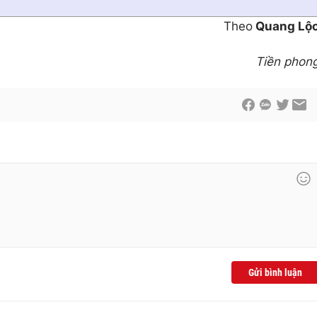
Theo
Quang Lộ
Tiền phon
Gửi bình luận