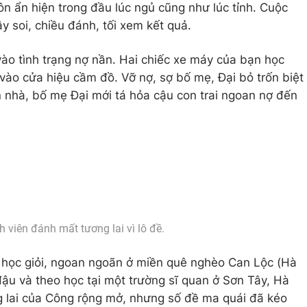
ôn ẩn hiện trong đầu lúc ngủ cũng như lúc tỉnh. Cuộc
 soi, chiều đánh, tối xem kết quả.
m vào tình trạng nợ nần. Hai chiếc xe máy của bạn học
vào cửa hiệu cầm đồ. Vỡ nợ, sợ bố mẹ, Đại bỏ trốn biệt
 nhà, bố mẹ Đại mới tá hỏa cậu con trai ngoan nợ đến
h viên đánh mất tương lai vì lô đề.
 học giỏi, ngoan ngoãn ở miền quê nghèo Can Lộc (Hà
đậu và theo học tại một trường sĩ quan ở Sơn Tây, Hà
 lai của Công rộng mở, nhưng số đề ma quái đã kéo