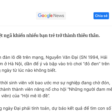
Góc ảnh
Chia sẻ
Giáo dục
Công nghệ
Tuyển sinh
Hitech Công ng
ệt ngã khiến nhiều bạn trẻ trở thành thiêu thân.
Học trực tuyến
Sản phẩm
g
Thị trường
ễn đàn lô đề trên mạng, Nguyễn Văn Đại (SN 1994, Hải
Tư vấn
n ở Hà Nội, dần để ý và bập vào trò chơi “đỏ đen” trên
 ngày từ lúc nào không biết.
thời sinh viên với bao ước mơ sự nghiệp đang chờ đón,
ở thành thành viên năng nổ cho hội “Những người đam m
 viên) của “Hội mê lô đề”.
g ngày Đại phải tính toán, dự báo kết quả để tìm con số