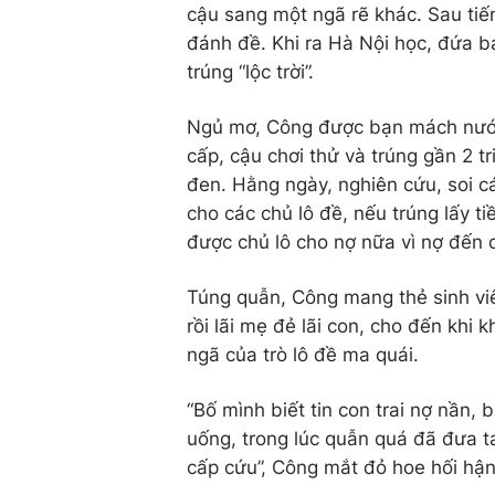
cậu sang một ngã rẽ khác. Sau tiế
đánh đề. Khi ra Hà Nội học, đứa b
trúng “lộc trời”.
Ngủ mơ, Công được bạn mách nước 
cấp, cậu chơi thử và trúng gần 2 t
đen. Hằng ngày, nghiên cứu, soi c
cho các chủ lô đề, nếu trúng lấy t
được chủ lô cho nợ nữa vì nợ đến c
Túng quẫn, Công mang thẻ sinh viê
rồi lãi mẹ đẻ lãi con, cho đến khi
ngã của trò lô đề ma quái.
“Bố mình biết tin con trai nợ nần, 
uống, trong lúc quẫn quá đã đưa t
cấp cứu”, Công mắt đỏ hoe hối hận