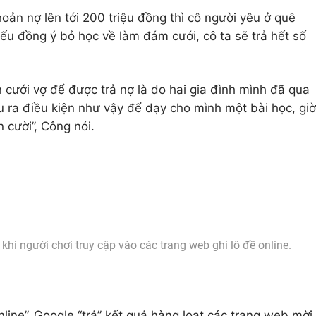
oản nợ lên tới 200 triệu đồng thì cô người yêu ở quê
nếu đồng ý bỏ học về làm đám cưới, cô ta sẽ trả hết số
 cưới vợ để được trả nợ là do hai gia đình mình đã qua
u ra điều kiện như vậy để dạy cho mình một bài học, giờ
 cười”, Công nói.
 khi người chơi truy cập vào các trang web ghi lô đề online.
nline”, Google “trả” kết quả hàng loạt các trang web mời