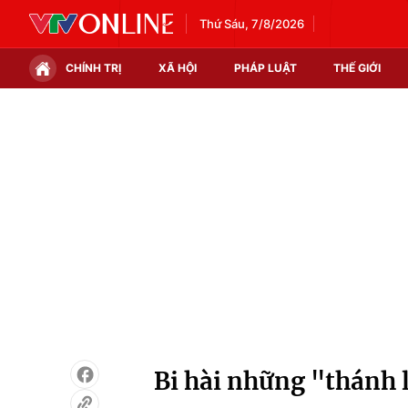
Thứ Sáu, 7/8/2026
CHÍNH TRỊ
XÃ HỘI
PHÁP LUẬT
THẾ GIỚI
Chính trị
Xã hội
Thế giới
Kinh tế
Tin tức
Tài chính
Thế giới đó đây
Thị trường
Câu chuyện quốc tế
Góc doanh nghiệp
Dữ liệu và đời sống
Bi hài những "thánh l