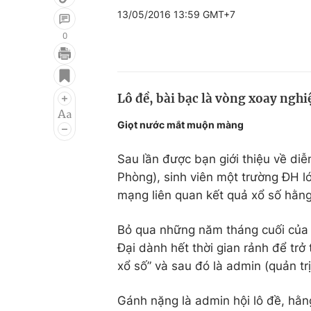
13/05/2016 13:59 GMT+7
0
Giải trí
Đời sống
Điện ảnh
Du lịch
Lô đề, bài bạc là vòng xoay nghi
Âm nhạc
Làm đẹp
Giọt nước mắt
muộn màng
Sao
Chất lượng cuộc sốn
Sau lần được bạn giới thiệu về di
Phòng), sinh viên một trường ĐH lớ
mạng liên quan kết quả xổ số hằng
Bỏ qua những năm tháng cuối của 
Đại dành hết thời gian rảnh để tr
xổ số” và sau đó là admin (quản trị
Gánh nặng là admin hội lô đề, hằn