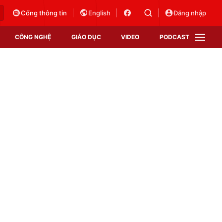
Cổng thông tin
English
Đăng nhập
CÔNG NGHỆ
GIÁO DỤC
VIDEO
PODCAST
VTV Money
VTV Thể thao
VTV Sức khoẻ
Bất động sản
Thị trường 24h
Tấm lòng Việt
Vươn mình bằng AI
VTV4
VTV8
VTV9
Lịch phát sóng
Giao lưu trực tuyến
Sự kiện