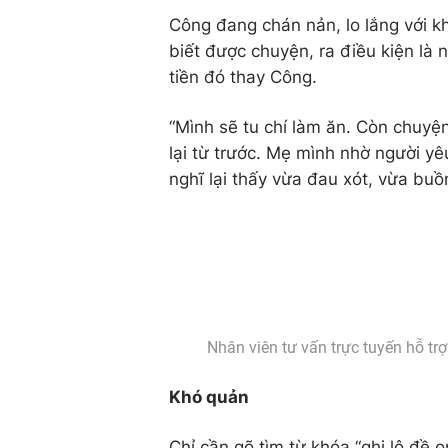
Công đang chán nản, lo lắng với kh
biết được chuyện, ra điều kiện là 
tiền đó thay Công.
“Mình sẽ tu chí làm ăn. Còn chuyện
lại từ trước. Mẹ mình nhờ người yê
nghĩ lại thấy vừa đau xót, vừa buồn
Nhân viên tư vấn trực tuyến hỗ trợ
Khó quản
Chỉ cần gõ tìm từ khóa “ghi lô đề o