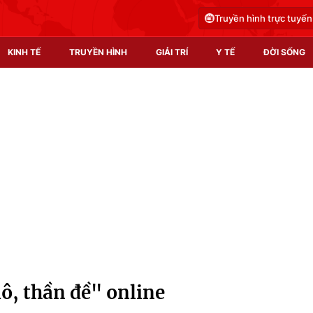
Truyền hình trực tuyến
KINH TẾ
TRUYỀN HÌNH
GIẢI TRÍ
Y TẾ
ĐỜI SỐNG
Pháp luật
Y tế
Truyền hình
Multimedia
Phim VTV
Video
Hậu trường
Shorts video
Nhân vật
Podcast
Khán giả
EMagazine
Giải sao mai
Photo
ô, thần đề" online
Infographic