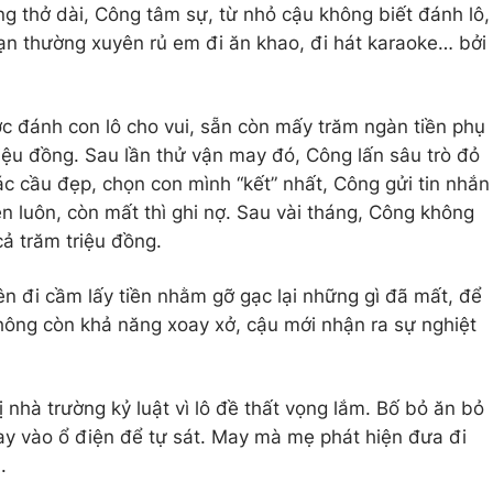
ng thở dài, Công tâm sự, từ nhỏ cậu không biết đánh lô,
ạn thường xuyên rủ em đi ăn khao, đi hát karaoke… bởi
đánh con lô cho vui, sẵn còn mấy trăm ngàn tiền phụ
riệu đồng. Sau lần thử vận may đó, Công lấn sâu trò đỏ
ác cầu đẹp, chọn con mình “kết” nhất, Công gửi tin nhắn
iền luôn, còn mất thì ghi nợ. Sau vài tháng, Công không
ả trăm triệu đồng.
n đi cầm lấy tiền nhằm gỡ gạc lại những gì đã mất, để
 không còn khả năng xoay xở, cậu mới nhận ra sự nghiệt
bị nhà trường kỷ luật vì lô đề thất vọng lắm. Bố bỏ ăn bỏ
ay vào ổ điện để tự sát. May mà mẹ phát hiện đưa đi
.