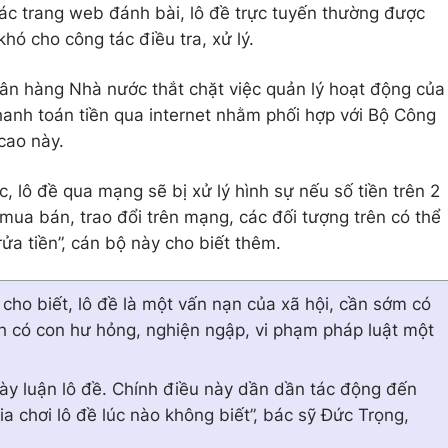
ác trang web đánh bài, lô đề trực tuyến thường được
hó cho công tác điều tra, xử lý.
ân hàng Nhà nước thắt chặt việc quản lý hoạt động của
hanh toán tiền qua internet nhằm phối hợp với Bộ Công
cao này.
, lô đề qua mạng sẽ bị xử lý hình sự nếu số tiền trên 2
c mua bán, trao đổi trên mạng, các đối tượng trên có thể
 rửa tiền”, cán bộ này cho biết thêm.
 cho biết, lô đề là một vấn nạn của xã hội, cần sớm có
h có con hư hỏng, nghiện ngập, vi phạm pháp luật một
ày luận lô đề. Chính điều này dần dần tác động đến
ia chơi lô đề lúc nào không biết”, bác sỹ Đức Trọng,