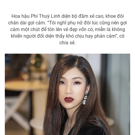
Hoa hậu Phí Thuỳ Linh diện bộ đầm xẻ cao, khoe đôi
chân dài gợi cảm. “Tôi nghĩ phụ nữ đôi lúc cũng nên gợi
cảm một chút để tôn lên vẻ đẹp vốn có, miễn là không
khiến người đối diện thấy khó chịu hay phản cảm”, cô
chia sẻ.