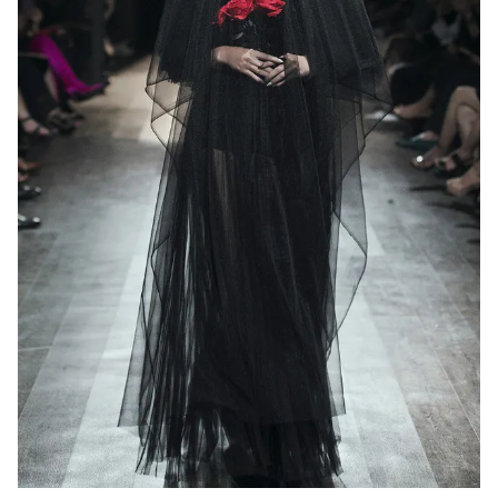
THỜI BÁO VTV
Theo dõi báo trên
Cơ quan chủ quản:
Đài Truyền hình Việt Nam
Cơ quan báo chí:
Thời báo VTV
Giấy phép hoạt động báo in và báo điện tử số 483/GP-BTTTT
cấp ngày 29/12/2023
Tổng Biên tập:
Vũ Thanh Thủy
Phó Tổng Biên tập:
Nguyễn Thị Mỹ Hạnh, Phạm Quốc Thắng,
Nguyễn Trọng Ninh
Tổng đài VTV:
024.38 355 931 - 024.38 355 932
Ðiện thoại Thời báo VTV:
024.66 897 897