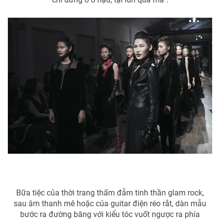
Bữa tiệc của thời trang thấm đẫm tinh thần glam rock,
sau âm thanh mê hoặc của guitar điện réo rắt, dàn mẫu
bước ra đường băng với kiểu tóc vuốt ngược ra phía