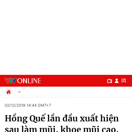
Chính trị
02/12/2018 14:44 GMT+7
Xã hội
Hồng Quế lần đầu xuất hiện
Pháp luật
Chuyên mục
Kinh tế
sau làm mũi, khoe mũi cao,
Thể thao