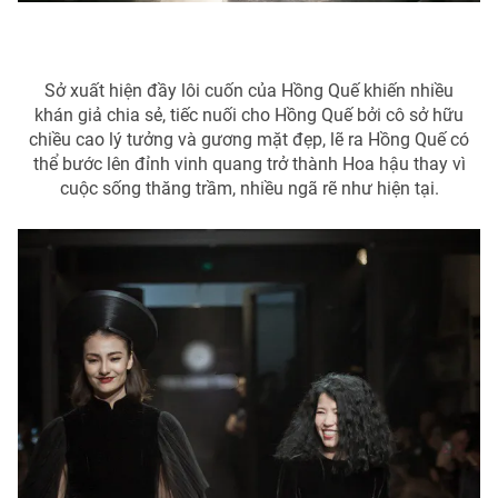
Sở xuất hiện đầy lôi cuốn của Hồng Quế khiến nhiều
khán giả chia sẻ, tiếc nuối cho Hồng Quế bởi cô sở hữu
chiều cao lý tưởng và gương mặt đẹp, lẽ ra Hồng Quế có
thể bước lên đỉnh vinh quang trở thành Hoa hậu thay vì
cuộc sống thăng trầm, nhiều ngã rẽ như hiện tại.