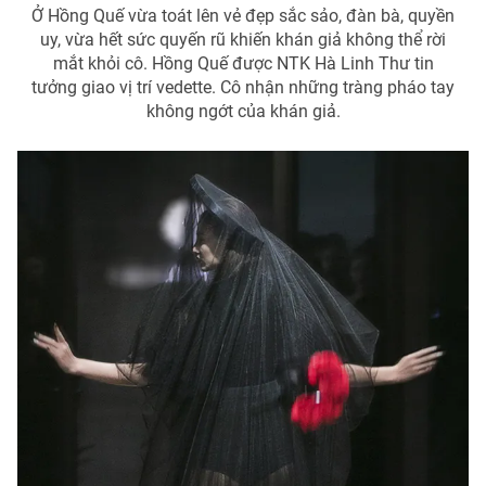
Ở Hồng Quế vừa toát lên vẻ đẹp sắc sảo, đàn bà, quyền
uy, vừa hết sức quyến rũ khiến khán giả không thể rời
mắt khỏi cô. Hồng Quế được NTK Hà Linh Thư tin
tưởng giao vị trí vedette. Cô nhận những tràng pháo tay
không ngớt của khán giả.