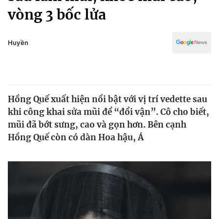
Chính trị
vòng 3 bốc lửa
Truyền hình
Văn hóa - Giải trí
Xã hội
Y tế
Huyền
Đời sống
Pháp luật
Công nghệ
Giáo dục
Y tế
Hồng Quế xuất hiện nổi bật với vị trí vedette sau
khi công khai sửa mũi để “đổi vận”. Cô cho biết,
Thế giới
mũi đã bớt sưng, cao và gọn hơn. Bên cạnh
Tin tức
Hồng Quế còn có dàn Hoa hậu, Á
Kinh tế
Thế giới đó đây
Tài chính
Dữ liệu và đời sống
Câu chuyện quốc tế
Thị trường
Truyền hình
Góc doanh nghiệp