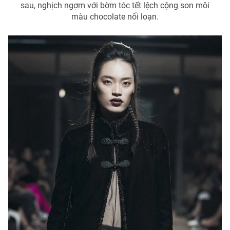
sau, nghịch ngợm với bờm tóc tết lệch cộng son môi
màu chocolate nổi loạn.