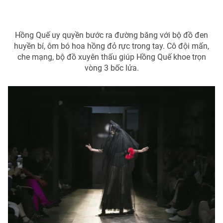
Email:
toasoan@vtv.vn
Liên hệ quảng cáo:
024-7300.7108
Hồng Quế uy quyền bước ra đường băng với bộ đồ đen
huyền bí, ôm bó hoa hồng đỏ rực trong tay. Cô đội mấn,
che mạng, bộ đồ xuyên thấu giúp Hồng Quế khoe trọn
vòng 3 bốc lửa.
® Cấm sao chép dưới mọi hình thức nếu không có sự chấp
thuận bằng văn bản. Ghi rõ nguồn VTV.vn khi phát hành lại
thông tin từ website này.