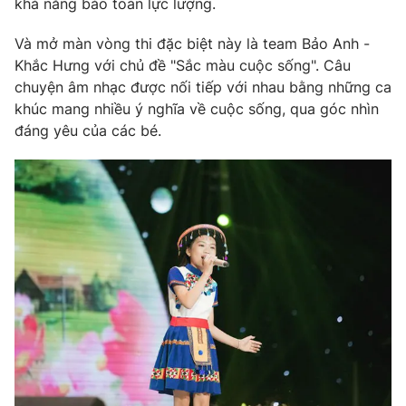
khả năng bảo toàn lực lượng.
Phim VTV
Giải trí
Hậu trường
Và mở màn vòng thi đặc biệt này là team Bảo Anh -
Điện ảnh
Khắc Hưng với chủ đề "Sắc màu cuộc sống". Câu
Đời sống
Nhân vật
chuyện âm nhạc được nối tiếp với nhau bằng những ca
Âm nhạc
khúc mang nhiều ý nghĩa về cuộc sống, qua góc nhìn
Du lịch
Khán giả
Giáo dục
Sao
đáng yêu của các bé.
Làm đẹp
Giải sao mai
Tuyển sinh
Công nghệ
Chất lượng cuộc sống
Học trực tuyến
Hitech Công nghệ tương lai
Giao lưu trực tuyến
Sản phẩm
Lịch phát sóng
Thị trường
Tư vấn
Chuyên mục khác
Emagazine
Podcast