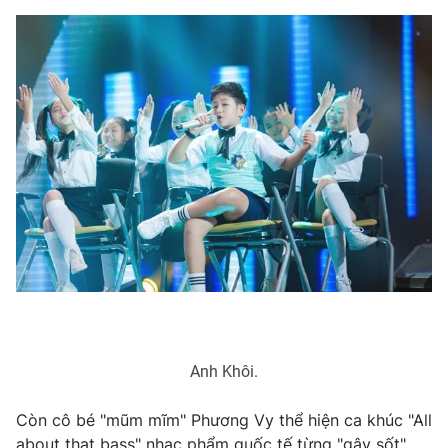
Anh Khôi.
Còn cô bé "mũm mĩm" Phương Vy thể hiện ca khúc "All
about that bass" nhạc phẩm quốc tế từng "gây sốt"