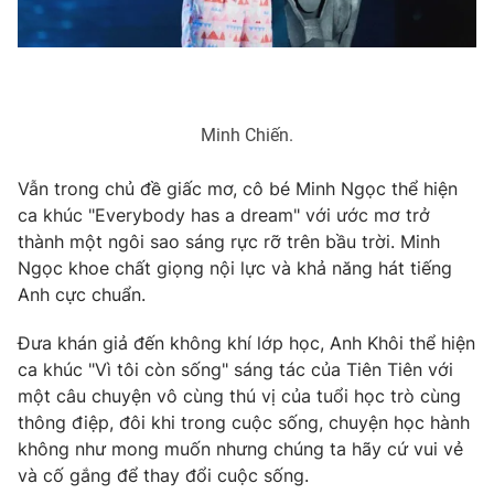
Email:
toasoan@vtv.vn
Liên hệ quảng cáo:
024-7300.7108
Minh Chiến.
Vẫn trong chủ đề giấc mơ, cô bé Minh Ngọc thể hiện
ca khúc "Everybody has a dream" với ước mơ trở
thành một ngôi sao sáng rực rỡ trên bầu trời. Minh
Ngọc khoe chất giọng nội lực và khả năng hát tiếng
Anh cực chuẩn.
Đưa khán giả đến không khí lớp học, Anh Khôi thể hiện
® Cấm sao chép dưới mọi hình thức nếu không có sự chấp
thuận bằng văn bản. Ghi rõ nguồn VTV.vn khi phát hành lại
ca khúc "Vì tôi còn sống" sáng tác của Tiên Tiên với
thông tin từ website này.
một câu chuyện vô cùng thú vị của tuổi học trò cùng
thông điệp, đôi khi trong cuộc sống, chuyện học hành
không như mong muốn nhưng chúng ta hãy cứ vui vẻ
và cố gắng để thay đổi cuộc sống.