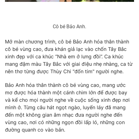
Photo
Infographic
Cô bé Bảo Anh.
Video
Shorts video
Mở màn chương trình, cô bé Bảo Anh hóa thân thành
VTV Money
VTV Thể thao
cô bé vùng cao, đưa khán giả lạc vào chốn Tây Bắc
xinh đẹp với ca khúc “Nhà em ở lưng đồi”. Ca khúc
mang đậm màu Tây Bắc với giai điệu nhẹ nhàng, ca từ
VTV Sức khoẻ
Bất động sản
nên thơ từng được Thùy Chi "đốn tim" người nghe.
Thị trường 24h
Tấm lòng Việt
Bảo Anh hóa thân thành cô bé vùng cao, mang ước
mơ được hóa thành một cánh chim lớn để được bay
và kể cho mọi người nghe về cuộc sống xinh đẹp nơi
VTV4
Vươn mình bằng AI
mình ở. Từng câu hát ngọt ngào, luyến láy đã mang
đến một không gian âm nhạc đưa người nghe đến
VTV9
VTV8
vùng cao, nơi có những ngọn đồi lấp ló, những con
đường quanh co vào bản.
Liên hệ tòa soạn
English