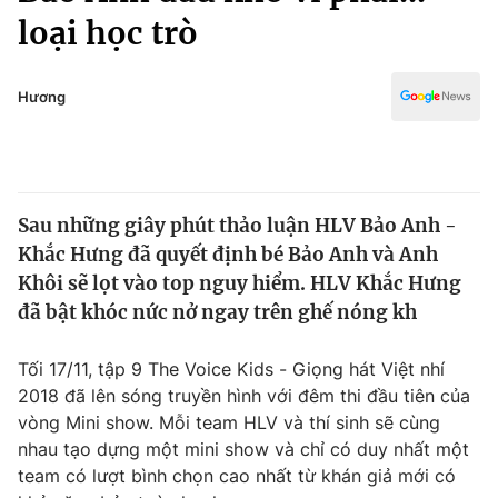
Chính trị
loại học trò
Truyền hình
Văn hóa - Giải trí
Xã hội
Y tế
Hương
Đời sống
Pháp luật
Công nghệ
Giáo dục
Y tế
Sau những giây phút thảo luận HLV Bảo Anh -
Khắc Hưng đã quyết định bé Bảo Anh và Anh
Thế giới
Khôi sẽ lọt vào top nguy hiểm. HLV Khắc Hưng
Tin tức
đã bật khóc nức nở ngay trên ghế nóng kh
Kinh tế
Thế giới đó đây
Tối 17/11, tập 9 The Voice Kids - Giọng hát Việt nhí
Tài chính
Dữ liệu và đời sống
2018 đã lên sóng truyền hình với đêm thi đầu tiên của
Câu chuyện quốc tế
Thị trường
vòng Mini show. Mỗi team HLV và thí sinh sẽ cùng
nhau tạo dựng một mini show và chỉ có duy nhất một
Truyền hình
Góc doanh nghiệp
team có lượt bình chọn cao nhất từ khán giả mới có