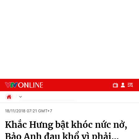
Chính trị
18/11/2018 07:21 GMT+7
Xã hội
Khắc Hưng bật khóc nức nở,
Pháp luật
Chuyên mục
Kinh tế
Bảo Anh đau khổ vì phải...
Thể thao