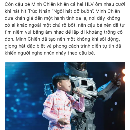
Còn cậu bé Minh Chiến khiến cả hai HLV ôm nhau cười
khi hát hit Trúc Nhân “Ngồi hát đỡ buồn”. Minh Chiến
đưa khán giả đến một hành tinh xa lạ, nơi đây không
có ai khác ngoài một chú rô bốt, nên cậu bé nên đã tự
THỜI BÁO VTV
tìm niềm vui bằng âm nhạc để lấp đi khoảng trống cô
đơn. Minh Chiến đã tạo nên một không khí sôi động,
Theo dõi báo trên
giọng hát đặc biệt và phong cách trình diễn tự tin đã
khiến người nghe nhún nhảy theo cậu bé.
Cơ quan chủ quản:
Đài Truyền hình Việt Nam
Cơ quan báo chí:
Thời báo VTV
Giấy phép hoạt động báo in và báo điện tử số 483/GP-BTTTT
cấp ngày 29/12/2023
Tổng Biên tập:
Vũ Thanh Thủy
Phó Tổng Biên tập:
Nguyễn Thị Mỹ Hạnh, Phạm Quốc Thắng,
Nguyễn Trọng Ninh
Tổng đài VTV:
024.38 355 931 - 024.38 355 932
Ðiện thoại Thời báo VTV:
024.66 897 897