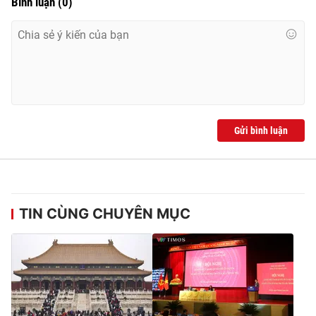
Bình luận
(
0
)
Gửi bình luận
TIN CÙNG CHUYÊN MỤC