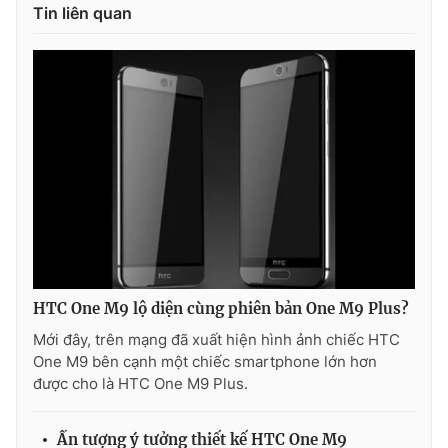
Tin liên quan
THỜI BÁO VTV
Theo dõi báo trên
Cơ quan chủ quản:
Đài Truyền hình Việt Nam
Cơ quan báo chí:
Thời báo VTV
Giấy phép hoạt động báo in và báo điện tử số 483/GP-BTTTT
HTC One M9 lộ diện cùng phiên bản One M9 Plus?
cấp ngày 29/12/2023
Mới đây, trên mạng đã xuất hiện hình ảnh chiếc HTC
Tổng Biên tập:
Vũ Thanh Thủy
One M9 bên cạnh một chiếc smartphone lớn hơn
được cho là HTC One M9 Plus.
Phó Tổng Biên tập:
Nguyễn Thị Mỹ Hạnh, Phạm Quốc Thắng,
Nguyễn Trọng Ninh
Tổng đài VTV:
024.38 355 931 - 024.38 355 932
Ấn tượng ý tưởng thiết kế HTC One M9