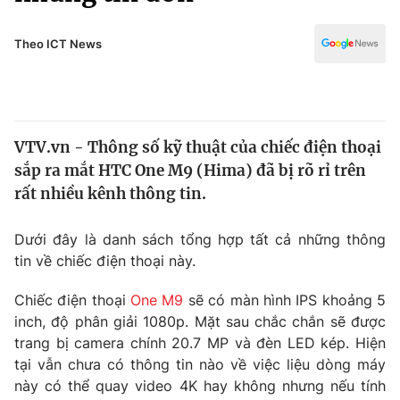
Chính trị
Truyền hình
Văn hóa - Giải trí
Theo ICT News
Xã hội
Y tế
Đời sống
Pháp luật
Công nghệ
Giáo dục
VTV.vn - Thông số kỹ thuật của chiếc điện thoại
Y tế
sắp ra mắt HTC One M9 (Hima) đã bị rõ rỉ trên
rất nhiều kênh thông tin.
Thế giới
Dưới đây là danh sách tổng hợp tất cả những thông
Tin tức
tin về chiếc điện thoại này.
Kinh tế
Thế giới đó đây
Chiếc điện thoại
One M9
sẽ có màn hình IPS khoảng 5
Tài chính
Dữ liệu và đời sống
Câu chuyện quốc tế
inch, độ phân giải 1080p. Mặt sau chắc chắn sẽ được
Thị trường
trang bị camera chính 20.7 MP và đèn LED kép. Hiện
tại vẫn chưa có thông tin nào về việc liệu dòng máy
Truyền hình
Góc doanh nghiệp
này có thể quay video 4K hay không nhưng nếu tính