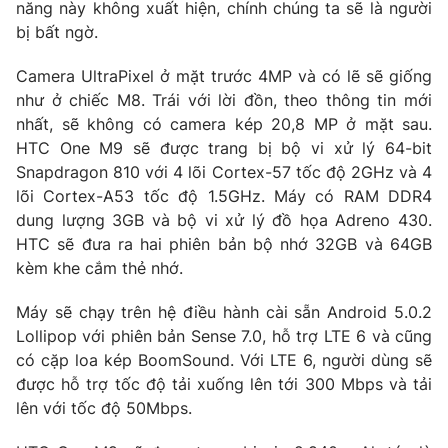
Phim VTV
năng này không xuất hiện, chính chúng ta sẽ là người
Giải trí
bị bất ngờ.
Hậu trường
Điện ảnh
Camera UltraPixel ở mặt trước 4MP và có lẽ sẽ giống
Đời sống
Nhân vật
như ở chiếc M8. Trái với lời đồn, theo thông tin mới
Âm nhạc
Du lịch
nhất, sẽ không có camera kép 20,8 MP ở mặt sau.
Khán giả
Giáo dục
Sao
HTC One M9 sẽ được trang bị bộ vi xử lý 64-bit
Làm đẹp
Giải sao mai
Snapdragon 810 với 4 lõi Cortex-57 tốc độ 2GHz và 4
Tuyển sinh
Công nghệ
lõi Cortex-A53 tốc độ 1.5GHz. Máy có RAM DDR4
Chất lượng cuộc sống
Học trực tuyến
dung lượng 3GB và bộ vi xử lý đồ họa Adreno 430.
Hitech Công nghệ tương lai
HTC sẽ đưa ra hai phiên bản bộ nhớ 32GB và 64GB
Giao lưu trực tuyến
kèm khe cắm thẻ nhớ.
Sản phẩm
Lịch phát sóng
Máy sẽ chạy trên hệ điều hành cài sẵn Android 5.0.2
Thị trường
Lollipop với phiên bản Sense 7.0, hỗ trợ LTE 6 và cũng
Tư vấn
có cặp loa kép BoomSound. Với LTE 6, người dùng sẽ
được hỗ trợ tốc độ tải xuống lên tới 300 Mbps và tải
Chuyên mục khác
lên với tốc độ 50Mbps.
Emagazine
Podcast