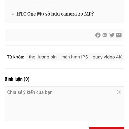
Ðiện thoại Thời báo VTV:
024.66 897 897
Email:
toasoan@vtv.vn
HTC One M9 sở hữu camera 20 MP?
Liên hệ quảng cáo:
024-7300.7108
Từ khóa:
thời lượng pin
màn hình IPS
quay video 4K
Bình luận
(
0
)
® Cấm sao chép dưới mọi hình thức nếu không có sự chấp
thuận bằng văn bản. Ghi rõ nguồn VTV.vn khi phát hành lại
thông tin từ website này.