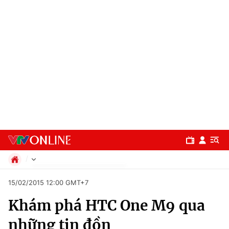
Chính trị
15/02/2015 12:00 GMT+7
Xã hội
Khám phá HTC One M9 qua
Pháp luật
Chuyên mục
Kinh tế
những tin đồn
Thể thao