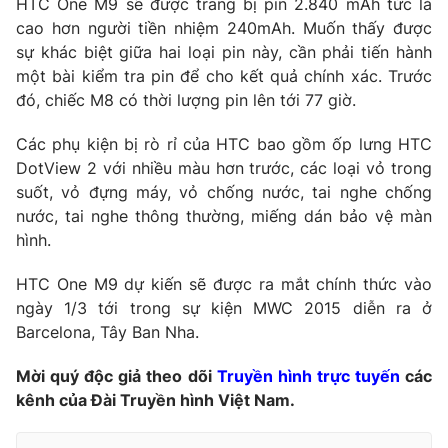
HTC One M9 sẽ được trang bị pin 2.840 mAh tức là
cao hơn người tiền nhiệm 240mAh. Muốn thấy được
Photo
Infographic
sự khác biệt giữa hai loại pin này, cần phải tiến hành
một bài kiểm tra pin để cho kết quả chính xác. Trước
Video
Shorts video
đó, chiếc M8 có thời lượng pin lên tới 77 giờ.
Các phụ kiện bị rò rỉ của HTC bao gồm ốp lưng HTC
VTV Money
VTV Thể thao
DotView 2 với nhiều màu hơn trước, các loại vỏ trong
suốt, vỏ đựng máy, vỏ chống nước, tai nghe chống
VTV Sức khoẻ
Bất động sản
nước, tai nghe thông thường, miếng dán bảo vệ màn
hình.
Thị trường 24h
Tấm lòng Việt
HTC One M9 dự kiến sẽ được ra mắt chính thức vào
ngày 1/3 tới trong sự kiện MWC 2015 diễn ra ở
VTV4
Vươn mình bằng AI
Barcelona, Tây Ban Nha.
Mời quý độc giả theo dõi
Truyền hình trực tuyến
các
VTV9
VTV8
kênh của Đài Truyền hình Việt Nam.
Liên hệ tòa soạn
English