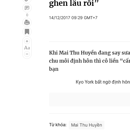
ghen lâu rồi”
0
14/12/2017 09:29 GMT+7
Giải trí
Đời sống
Điện ảnh
Du lịch
Âm nhạc
Làm đẹp
Khi Mai Thu Huyền đang say sưa t
chu môi định hôn thì cô liền "c
Sao
Chất lượng cuộc sốn
bạn
Kyo York bất ngờ định hôn
Từ khóa:
Mai Thu Huyền