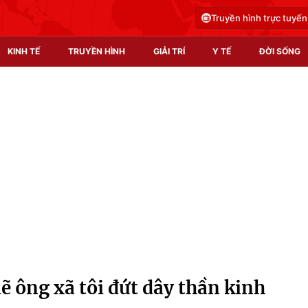
Truyền hình trực tuyến
KINH TẾ
TRUYỀN HÌNH
GIẢI TRÍ
Y TẾ
ĐỜI SỐNG
Pháp luật
Y tế
Truyền hình
Multimedia
Phim VTV
Video
Hậu trường
Shorts video
Nhân vật
Podcast
Khán giả
EMagazine
Giải sao mai
Photo
ẽ ông xã tôi đứt dây thần kinh
Infographic