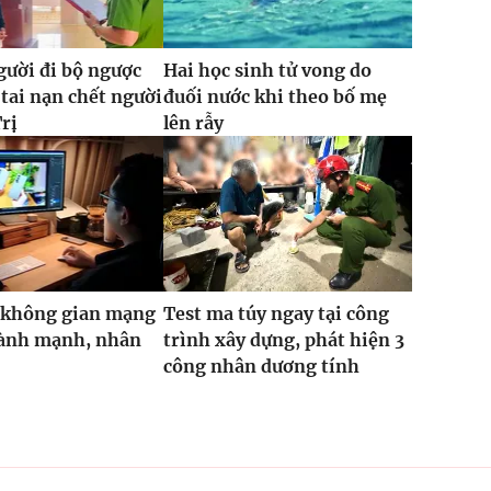
gười đi bộ ngược
Hai học sinh tử vong do
 tai nạn chết người
đuối nước khi theo bố mẹ
rị
lên rẫy
 không gian mạng
Test ma túy ngay tại công
lành mạnh, nhân
trình xây dựng, phát hiện 3
công nhân dương tính