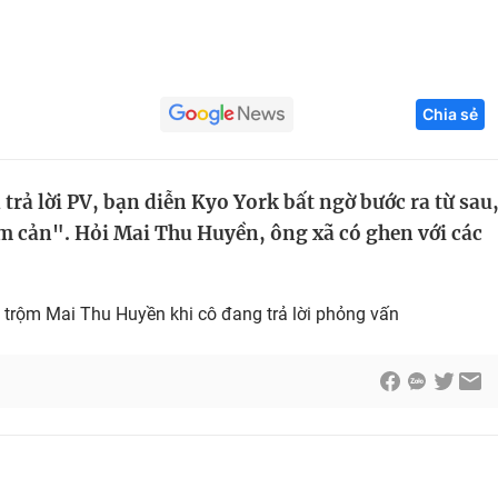
Góc ảnh
Giáo dục
Công nghệ
Chia sẻ
Tuyển sinh
Hitech Công ng
Học trực tuyến
Sản phẩm
rả lời PV, bạn diễn Kyo York bất ngờ bước ra từ sau
ấm cản". Hỏi Mai Thu Huyền, ông xã có ghen với các
g
Thị trường
Tư vấn
 trộm Mai Thu Huyền khi cô đang trả lời phỏng vấn