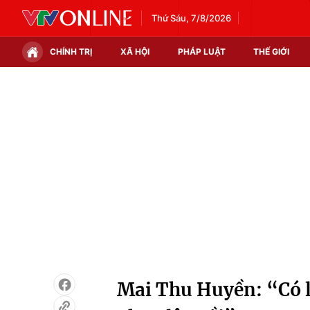
Thứ Sáu, 7/8/2026
CHÍNH TRỊ
XÃ HỘI
PHÁP LUẬT
THẾ GIỚI
Chính trị
Xã hội
Thế giới
Kinh tế
Tin tức
Tài chính
Thế giới đó đây
Thị trường
Câu chuyện quốc tế
Góc doanh nghiệp
Dữ liệu và đời sống
Mai Thu Huyền: “Có l