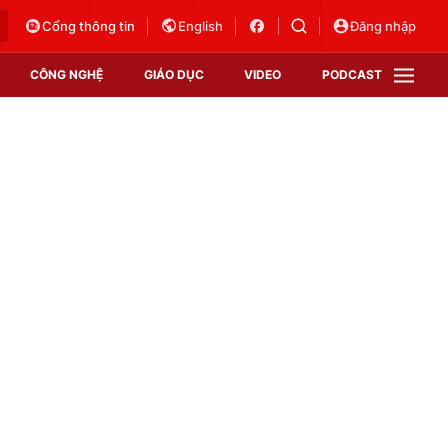
Cổng thông tin
English
Đăng nhập
CÔNG NGHỆ
GIÁO DỤC
VIDEO
PODCAST
VTV Money
VTV Thể thao
VTV Sức khoẻ
Bất động sản
Thị trường 24h
Tấm lòng Việt
Vươn mình bằng AI
VTV4
VTV8
VTV9
Lịch phát sóng
Giao lưu trực tuyến
Sự kiện