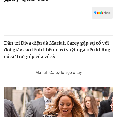
Chính trị
Truyền hình
Văn hóa - Giải trí
Xã hội
Y tế
Đời sống
Pháp luật
Công nghệ
Giáo dục
Dân trí Diva điệu đà Mariah Carey gặp sự cố với
Y tế
đôi giày cao lênh khênh, cô suýt ngã nếu không
có sự trợ giúp của vệ sỹ.
Thế giới
Mariah Carey lộ sẹo ở tay
Tin tức
Kinh tế
Thế giới đó đây
Tài chính
Dữ liệu và đời sống
Câu chuyện quốc tế
Thị trường
Truyền hình
Góc doanh nghiệp