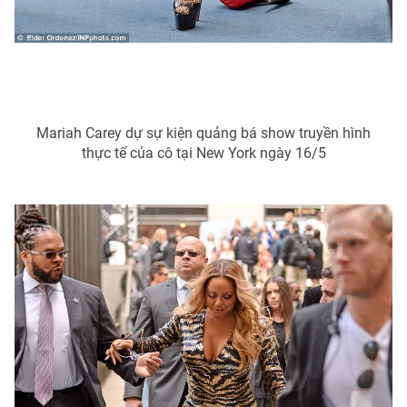
Photo
Infographic
Video
Shorts video
Mariah Carey dự sự kiện quảng bá show truyền hình
VTV Money
VTV Thể thao
thực tế của cô tại New York ngày 16/5
VTV Sức khoẻ
Bất động sản
Thị trường 24h
Tấm lòng Việt
VTV4
Vươn mình bằng AI
VTV9
VTV8
Liên hệ tòa soạn
English