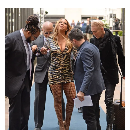
Ðiện thoại Thời báo VTV:
024.66 897 897
Email:
toasoan@vtv.vn
Liên hệ quảng cáo:
024-7300.7108
® Cấm sao chép dưới mọi hình thức nếu không có sự chấp
thuận bằng văn bản. Ghi rõ nguồn VTV.vn khi phát hành lại
thông tin từ website này.