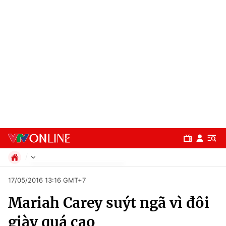
Chính trị
17/05/2016 13:16 GMT+7
Xã hội
Mariah Carey suýt ngã vì đôi
Pháp luật
Chuyên mục
Kinh tế
giày quá cao
Thể thao