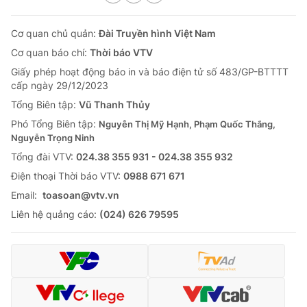
Cơ quan chủ quản:
Đài Truyền hình Việt Nam
Cơ quan báo chí:
Thời báo VTV
Giấy phép hoạt động báo in và báo điện tử số 483/GP-BTTTT
cấp ngày 29/12/2023
Tổng Biên tập:
Vũ Thanh Thủy
Phó Tổng Biên tập:
Nguyễn Thị Mỹ Hạnh, Phạm Quốc Thắng,
Nguyễn Trọng Ninh
Tổng đài VTV:
024.38 355 931 - 024.38 355 932
Ðiện thoại Thời báo VTV:
0988 671 671
Email:
toasoan@vtv.vn
Liên hệ quảng cáo:
(024) 626 79595