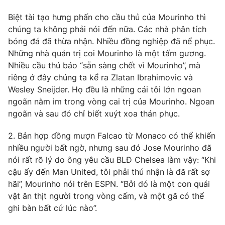
Phim VTV
Giải trí
Biệt tài tạo hưng phấn cho cầu thủ của Mourinho thì
Hậu trường
chúng ta không phải nói đến nữa. Các nhà phân tích
Điện ảnh
Đời sống
bóng đá đã thừa nhận. Nhiều đồng nghiệp đã nể phục.
Nhân vật
Âm nhạc
Những nhà quản trị coi Mourinho là một tấm gương.
Du lịch
Khán giả
Nhiều cầu thủ bảo “sẵn sàng chết vì Mourinho”, mà
Giáo dục
Sao
riêng ở đây chúng ta kể ra Zlatan Ibrahimovic và
Làm đẹp
Giải sao mai
Wesley Sneijder. Họ đều là những cái tôi lớn ngoan
Tuyển sinh
Công nghệ
Chất lượng cuộc sống
ngoãn nằm im trong vòng cai trị của Mourinho. Ngoan
Học trực tuyến
ngoãn và sau đó chỉ biết xuýt xoa thán phục.
Hitech Công nghệ tương lai
Giao lưu trực tuyến
2. Bản hợp đồng mượn Falcao từ Monaco có thể khiến
Sản phẩm
nhiều người bất ngờ, nhưng sau đó Jose Mourinho đã
Lịch phát sóng
Thị trường
nói rất rõ lý do ông yêu cầu BLĐ Chelsea làm vậy: “Khi
cậu ấy đến Man United, tôi phải thú nhận là đã rất sợ
Tư vấn
hãi”, Mourinho nói trên ESPN. “Bởi đó là một con quái
Chuyên mục khác
vật ăn thịt người trong vòng cấm, và một gã có thể
ghi bàn bất cứ lúc nào”.
Emagazine
Podcast