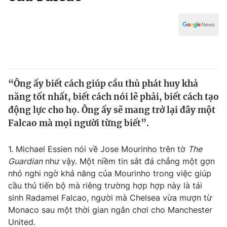
Chính trị
Truyền hình
Văn hóa - Giải trí
Xã hội
Y tế
Đời sống
Pháp luật
Công nghệ
Giáo dục
“Ông ấy biết cách giúp cầu thủ phát huy khả
Y tế
năng tốt nhất, biết cách nói lẽ phải, biết cách tạo
động lực cho họ. Ông ấy sẽ mang trở lại đây một
Thế giới
Falcao mà mọi người từng biết”.
Tin tức
1. Michael Essien nói về Jose Mourinho trên tờ
The
Kinh tế
Guardian
như vậy. Một niềm tin sắt đá chẳng một gợn
Thế giới đó đây
Tài chính
nhỏ nghi ngờ khả năng của Mourinho trong việc giúp
Dữ liệu và đời sống
Câu chuyện quốc tế
cầu thủ tiến bộ mà riêng trường hợp hợp này là tái
Thị trường
sinh Radamel Falcao, người mà Chelsea vừa mượn từ
Truyền hình
Monaco sau một thời gian ngắn chơi cho Manchester
Góc doanh nghiệp
United.