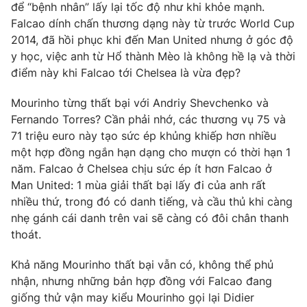
để “bệnh nhân” lấy lại tốc độ như khi khỏe mạnh.
Falcao dính chấn thương dạng này từ trước World Cup
2014, đã hồi phục khi đến Man United nhưng ở góc độ
y học, việc anh từ Hổ thành Mèo là không hề lạ và thời
THỜI BÁO VTV
điểm này khi Falcao tới Chelsea là vừa đẹp?
Mourinho từng thất bại với Andriy Shevchenko và
Fernando Torres? Cần phải nhớ, các thương vụ 75 và
Theo dõi báo trên
71 triệu euro này tạo sức ép khủng khiếp hơn nhiều
một hợp đồng ngắn hạn dạng cho mượn có thời hạn 1
năm. Falcao ở Chelsea chịu sức ép ít hơn Falcao ở
Cơ quan chủ quản:
Đài Truyền hình Việt Nam
Man United: 1 mùa giải thất bại lấy đi của anh rất
Cơ quan báo chí:
Thời báo VTV
nhiều thứ, trong đó có danh tiếng, và cầu thủ khi càng
Giấy phép hoạt động báo in và báo điện tử số 483/GP-BTTTT
nhẹ gánh cái danh trên vai sẽ càng có đôi chân thanh
cấp ngày 29/12/2023
thoát.
Tổng Biên tập:
Vũ Thanh Thủy
Phó Tổng Biên tập:
Nguyễn Thị Mỹ Hạnh, Phạm Quốc Thắng,
Khả năng Mourinho thất bại vẫn có, không thể phủ
Nguyễn Trọng Ninh
nhận, nhưng những bản hợp đồng với Falcao đang
Tổng đài VTV:
024.38 355 931 - 024.38 355 932
giống thử vận may kiểu Mourinho gọi lại Didier