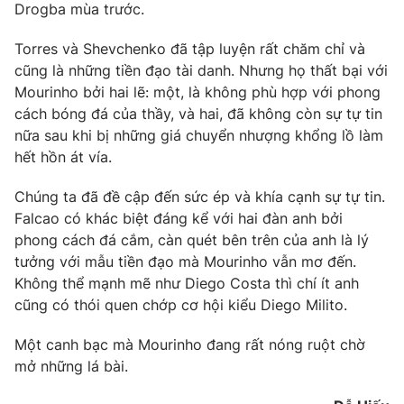
Drogba mùa trước.
Ðiện thoại Thời báo VTV:
024.66 897 897
Email:
toasoan@vtv.vn
Torres và Shevchenko đã tập luyện rất chăm chỉ và
Liên hệ quảng cáo:
024-7300.7108
cũng là những tiền đạo tài danh. Nhưng họ thất bại với
Mourinho bởi hai lẽ: một, là không phù hợp với phong
cách bóng đá của thầy, và hai, đã không còn sự tự tin
nữa sau khi bị những giá chuyển nhượng khổng lồ làm
hết hồn át vía.
Chúng ta đã đề cập đến sức ép và khía cạnh sự tự tin.
Falcao có khác biệt đáng kể với hai đàn anh bởi
phong cách đá cắm, càn quét bên trên của anh là lý
tưởng với mẫu tiền đạo mà Mourinho vẫn mơ đến.
Không thể mạnh mẽ như Diego Costa thì chí ít anh
cũng có thói quen chớp cơ hội kiểu Diego Milito.
® Cấm sao chép dưới mọi hình thức nếu không có sự chấp
thuận bằng văn bản. Ghi rõ nguồn VTV.vn khi phát hành lại
Một canh bạc mà Mourinho đang rất nóng ruột chờ
thông tin từ website này.
mở những lá bài.