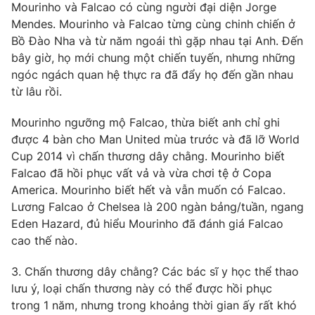
Mourinho và Falcao có cùng người đại diện Jorge
Photo
Infographic
Mendes. Mourinho và Falcao từng cùng chinh chiến ở
Bồ Đào Nha và từ năm ngoái thì gặp nhau tại Anh. Đến
bây giờ, họ mới chung một chiến tuyến, nhưng những
Video
Shorts video
ngóc ngách quan hệ thực ra đã đẩy họ đến gần nhau
từ lâu rồi.
VTV Money
VTV Thể thao
Mourinho ngưỡng mộ Falcao, thừa biết anh chỉ ghi
được 4 bàn cho Man United mùa trước và đã lỡ World
VTV Sức khoẻ
Bất động sản
Cup 2014 vì chấn thương dây chằng. Mourinho biết
Falcao đã hồi phục vất vả và vừa chơi tệ ở Copa
Thị trường 24h
Tấm lòng Việt
America. Mourinho biết hết và vẫn muốn có Falcao.
Lương Falcao ở Chelsea là 200 ngàn bảng/tuần, ngang
Eden Hazard, đủ hiểu Mourinho đã đánh giá Falcao
VTV4
Vươn mình bằng AI
cao thế nào.
VTV9
VTV8
3. Chấn thương dây chằng? Các bác sĩ y học thể thao
lưu ý, loại chấn thương này có thể được hồi phục
trong 1 năm, nhưng trong khoảng thời gian ấy rất khó
Liên hệ tòa soạn
English