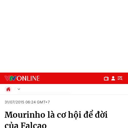
Chính trị
31/07/2015 06:24 GMT+7
Xã hội
Mourinho là cơ hội để đời
Pháp luật
Chuyên mục
Kinh tế
của Falcao
Thể thao