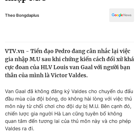
Chính trị
Truyền hình
Văn hóa - Giải trí
Theo Bongdaplus
Xã hội
Y tế
Đời sống
Pháp luật
Công nghệ
Giáo dục
VTV.vn - Tiền đạo Pedro đang cân nhắc lại việc
Y tế
gia nhập M.U sau khi chứng kiến cách đối xử khá
cực đoan của HLV Louis van Gaal với người bạn
Thế giới
thân của mình là Victor Valdes.
Tin tức
Van Gaal đã không đăng ký Valdes cho chuyến du đấu
Kinh tế
đầu mùa của đội bóng, do không hài lòng với việc thủ
Thế giới đó đây
Tài chính
môn này từ chối chơi cho đội dự bị M.U. Bên cạnh đó,
Dữ liệu và đời sống
Câu chuyện quốc tế
chiến lược gia người Hà Lan cũng tuyên bố không
Thị trường
quan tâm đến tương lai của thủ môn này và cho phép
Truyền hình
Valdes ra đi.
Góc doanh nghiệp