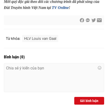
Mời quý độc giả theo dõi các chương trình đã phát sóng của
Photo
Infographic
Đài Truyền hình Việt Nam tại
TV Online
!
Video
Shorts video
VTV Money
VTV Thể thao
Từ khóa:
HLV Louis van Gaal
VTV Sức khoẻ
Bất động sản
Bình luận
(
0
)
Thị trường 24h
Tấm lòng Việt
VTV4
Vươn mình bằng AI
VTV9
VTV8
Gửi bình luận
Liên hệ tòa soạn
English