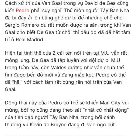
Phim VTV
Cách xử trí của Van Gaal trong vụ David de Gea cũng
Giải trí
kiến
Pedro
phải suy nghĩ. Thủ môn người Tây Ban Nha
Hậu trường
đã bị đày ải lên băng ghế dự bị để nhường chỗ cho
Điện ảnh
Đời sống
Sergio Romero dù rất muốn được ra sân, trong khi Van
Nhân vật
Âm nhạc
Gaal cho biết De Gea từ chối thi đấu do đã để hết tâm
Du lịch
Khán giả
trí ở Real Madrid.
Giáo dục
Sao
Làm đẹp
Giải sao mai
Hiện tại tình thế của 2 cái tên nói trên tại M.U vẫn rất
Tuyển sinh
Công nghệ
mông lung. De Gea đã tập luyện với đội dự bị M.U
Chất lượng cuộc sống
Học trực tuyến
trong tuần này, còn Valdes dường như vẫn chưa thể
Hitech Công nghệ tương lai
tìm được bến đỗ mới và đang mắc kẹt. Pedro có thể
Giao lưu trực tuyến
đã “hãi” với cách làm rất cứng rắn nói trên của Van
Sản phẩm
Gaal.
Lịch phát sóng
Thị trường
Động thái này của Pedro có thể sẽ khiến Man City vui
Tư vấn
mừng, bởi họ cũng đang theo sát “nhất cử nhất động”
Chuyên mục khác
của tiền đạo người Tây Ban Nha, trong bối cảnh
thương vụ Kevin de Bruyne đang đi vào ngõ cụt.
Emagazine
Podcast