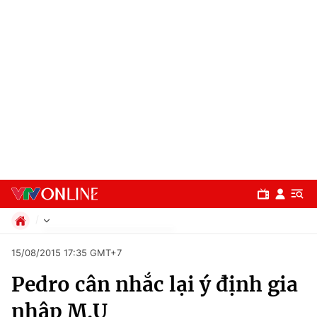
Chính trị
15/08/2015 17:35 GMT+7
Xã hội
Pedro cân nhắc lại ý định gia
Pháp luật
Chuyên mục
Kinh tế
nhập M.U
Thể thao