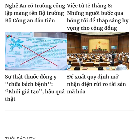
Ðiện thoại Thời báo VTV:
024.66 897 897
Nghệ An có trường công
Việc tử tế tháng 8:
Email:
toasoan@vtv.vn
lập mang tên Bộ trưởng
Những người bước qua
Bộ Công an đầu tiên
bóng tối để thắp sáng hy
Liên hệ quảng cáo:
024-7300.7108
vọng cho cộng đồng
Sự thật thuốc đông y
Ðề xuất quy định mở
''chữa bách bệnh'':
nhận diện rủi ro tài sản
“Khỏi giả tạo”, hậu quả
mã hóa
thật
® Cấm sao chép dưới mọi hình thức nếu không có sự chấp
thuận bằng văn bản. Ghi rõ nguồn VTV.vn khi phát hành lại
thông tin từ website này.
THỜI BÁO VTV