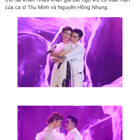
của ca sĩ Thu Minh và Nguyễn Hồng Nhung.
THỜI BÁO VTV
Theo dõi báo trên
Cơ quan chủ quản:
Đài Truyền hình Việt Nam
Cơ quan báo chí:
Thời báo VTV
Giấy phép hoạt động báo in và báo điện tử số 483/GP-BTTTT
cấp ngày 29/12/2023
Tổng Biên tập:
Vũ Thanh Thủy
Phó Tổng Biên tập:
Nguyễn Thị Mỹ Hạnh, Phạm Quốc Thắng,
Nguyễn Trọng Ninh
Tổng đài VTV:
024.38 355 931 - 024.38 355 932