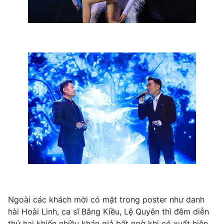
Photo
Infographic
Video
Shorts video
VTV Money
VTV Thể thao
VTV Sức khoẻ
Bất động sản
Thị trường 24h
Tấm lòng Việt
VTV4
Vươn mình bằng AI
VTV9
VTV8
Ngoài các khách mời có mặt trong poster như danh
hài Hoài Linh, ca sĩ Bằng Kiều, Lệ Quyên thì đêm diễn
Liên hệ tòa soạn
English
thứ hai khiến nhiều khán giả bất ngờ khi có xuất hiện