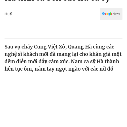
Chính trị
Truyền hình
Văn hóa - Giải trí
Huế
Xã hội
Y tế
Đời sống
Pháp luật
Công nghệ
Giáo dục
Sau vụ cháy Cung Việt Xô, Quang Hà cùng các
Y tế
nghệ sĩ khách mời đã mang lại cho khán giả một
đêm diễn mới đầy cảm xúc. Nam ca sỹ Hà thành
Thế giới
liên tục ôm, nắm tay ngọt ngào với các nữ đồ
Tin tức
Kinh tế
Thế giới đó đây
Tài chính
Dữ liệu và đời sống
Câu chuyện quốc tế
Thị trường
Truyền hình
Góc doanh nghiệp