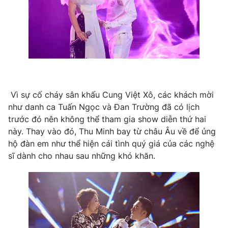
Ðiện thoại Thời báo VTV:
024.66 897 897
Email:
toasoan@vtv.vn
Liên hệ quảng cáo:
024-7300.7108
Vì sự cố cháy sân khấu Cung Việt Xô, các khách mời
như danh ca Tuấn Ngọc và Đan Trường đã có lịch
trước đó nên không thể tham gia show diễn thứ hai
này. Thay vào đó, Thu Minh bay từ châu Âu về để ủng
hộ đàn em như thể hiện cái tình quý giá của các nghệ
sĩ dành cho nhau sau những khó khăn.
® Cấm sao chép dưới mọi hình thức nếu không có sự chấp
thuận bằng văn bản. Ghi rõ nguồn VTV.vn khi phát hành lại
thông tin từ website này.