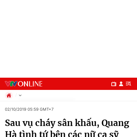
Chính trị
02/10/2019 05:59 GMT+7
Xã hội
Sau vụ cháy sân khấu, Quang
Pháp luật
Chuyên mục
Kinh tế
Hà tình tứ bên các nữ ca sỹ
Thể thao