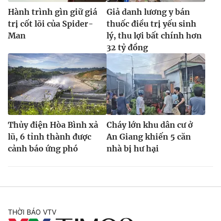
Hành trình gìn giữ giá
Giả danh lương y bán
trị cốt lõi của Spider-
thuốc điều trị yếu sinh
Man
lý, thu lợi bất chính hơn
32 tỷ đồng
Thủy điện Hòa Bình xả
Cháy lớn khu dân cư ở
lũ, 6 tỉnh thành được
An Giang khiến 5 căn
cảnh báo ứng phó
nhà bị hư hại
THỜI BÁO VTV