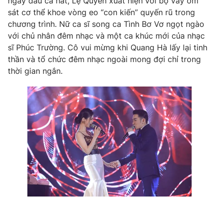
ngày đầu ca hát, Lệ Quyên xuất hiện với bộ váy ôm
sát cơ thể khoe vòng eo “con kiến” quyến rũ trong
chương trình. Nữ ca sĩ song ca Tình Bơ Vơ ngọt ngào
với chủ nhân đêm nhạc và một ca khúc mới của nhạc
sĩ Phúc Trường. Cô vui mừng khi Quang Hà lấy lại tinh
thần và tổ chức đêm nhạc ngoài mong đợi chỉ trong
thời gian ngắn.