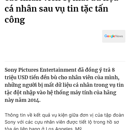
Chính trị
cá nhân sau vụ tin tặc tấn
Truyền hình
Văn hóa - Giải trí
công
Xã hội
Y tế
Đời sống
Pháp luật
Công nghệ
Giáo dục
Y tế
Thế giới
Sony Pictures Entertainment đã đồng ý trả 8
triệu USD tiền đền bù cho nhân viên của mình,
Tin tức
những người bị mất dữ liệu cá nhân trong vụ tin
Kinh tế
tặc đột nhập vào hệ thống máy tính của hãng
Thế giới đó đây
Tài chính
này năm 2014.
Dữ liệu và đời sống
Câu chuyện quốc tế
Thị trường
Thông tin về kết quả vụ kiện giữa đơn vị của tập đoàn
Truyền hình
Góc doanh nghiệp
Sony với các cựu nhân viên được tiết lộ trong hồ sơ
tòa án liên bang ở Los Angeles, Mỹ.