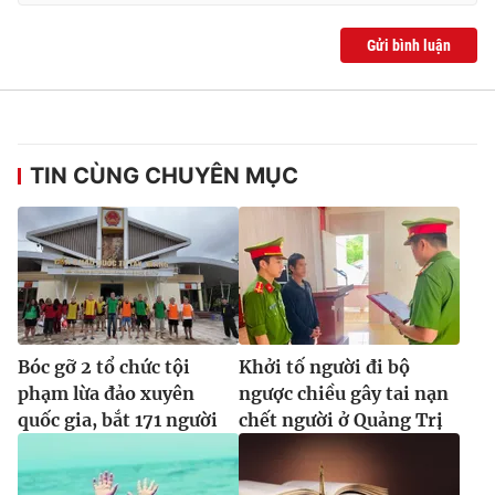
Ðiện thoại Thời báo VTV:
024.66 897 897
Email:
toasoan@vtv.vn
Gửi bình luận
Liên hệ quảng cáo:
024-7300.7108
TIN CÙNG CHUYÊN MỤC
Bóc gỡ 2 tổ chức tội
Khởi tố người đi bộ
® Cấm sao chép dưới mọi hình thức nếu không có sự chấp
phạm lừa đảo xuyên
ngược chiều gây tai nạn
thuận bằng văn bản. Ghi rõ nguồn VTV.vn khi phát hành lại
quốc gia, bắt 171 người
chết người ở Quảng Trị
thông tin từ website này.