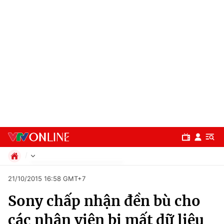
Chính trị
21/10/2015 16:58 GMT+7
Xã hội
Sony chấp nhận đền bù cho
Pháp luật
Chuyên mục
Kinh tế
các nhân viên bị mất dữ liệu
Thể thao