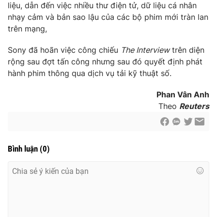
liệu, dẫn đến việc nhiều thư điện tử, dữ liệu cá nhân
nhạy cảm và bản sao lậu của các bộ phim mới tràn lan
trên mạng,
THỜI BÁO VTV
Sony đã hoãn việc công chiếu
The Interview
trên diện
rộng sau đợt tấn công nhưng sau đó quyết định phát
hành phim thông qua dịch vụ tải kỹ thuật số.
Theo dõi báo trên
Phan Vân Anh
Theo
Reuters
Cơ quan chủ quản:
Đài Truyền hình Việt Nam
Cơ quan báo chí:
Thời báo VTV
Bình luận
(
0
)
Giấy phép hoạt động báo in và báo điện tử số 483/GP-BTTTT
cấp ngày 29/12/2023
Tổng Biên tập:
Vũ Thanh Thủy
Phó Tổng Biên tập:
Nguyễn Thị Mỹ Hạnh, Phạm Quốc Thắng,
Nguyễn Trọng Ninh
Tổng đài VTV:
024.38 355 931 - 024.38 355 932