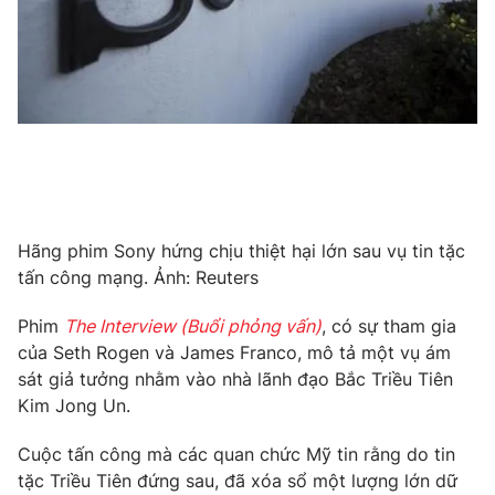
Photo
Infographic
Video
Shorts video
VTV Money
VTV Thể thao
VTV Sức khoẻ
Bất động sản
Hãng phim Sony hứng chịu thiệt hại lớn sau vụ tin tặc
tấn công mạng. Ảnh: Reuters
Thị trường 24h
Tấm lòng Việt
Phim
The Interview (Buổi phỏng vấn)
, có sự tham gia
của Seth Rogen và James Franco, mô tả một vụ ám
VTV4
Vươn mình bằng AI
sát giả tưởng nhằm vào nhà lãnh đạo Bắc Triều Tiên
Kim Jong Un.
VTV9
VTV8
Cuộc tấn công mà các quan chức Mỹ tin rằng do tin
tặc Triều Tiên đứng sau, đã xóa sổ một lượng lớn dữ
Liên hệ tòa soạn
English