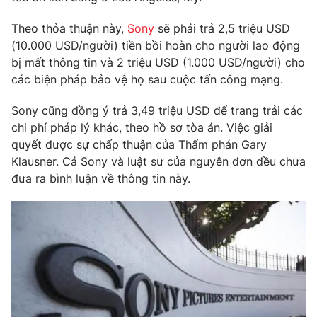
Phim VTV
Giải trí
Theo thỏa thuận này,
Sony
sẽ phải trả 2,5 triệu USD
Hậu trường
Điện ảnh
(10.000 USD/người) tiền bồi hoàn cho người lao động
Đời sống
Nhân vật
bị mất thông tin và 2 triệu USD (1.000 USD/người) cho
Âm nhạc
các biện pháp bảo vệ họ sau cuộc tấn công mạng.
Du lịch
Khán giả
Giáo dục
Sao
Sony cũng đồng ý trả 3,49 triệu USD để trang trải các
Làm đẹp
Giải sao mai
Tuyển sinh
chi phí pháp lý khác, theo hồ sơ tòa án. Việc giải
Công nghệ
Chất lượng cuộc sống
quyết được sự chấp thuận của Thẩm phán Gary
Học trực tuyến
Klausner. Cả Sony và luật sư của nguyên đơn đều chưa
Hitech Công nghệ tương lai
đưa ra bình luận về thông tin này.
Giao lưu trực tuyến
Sản phẩm
Lịch phát sóng
Thị trường
Tư vấn
Chuyên mục khác
Emagazine
Podcast