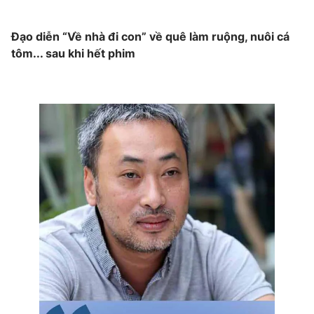
Photo
Infographic
Đạo diễn “Về nhà đi con” về quê làm ruộng, nuôi cá
tôm... sau khi hết phim
Video
Shorts video
VTV Money
VTV Thể thao
VTV Sức khoẻ
Bất động sản
Thị trường 24h
Tấm lòng Việt
VTV4
Vươn mình bằng AI
VTV9
VTV8
Liên hệ tòa soạn
English