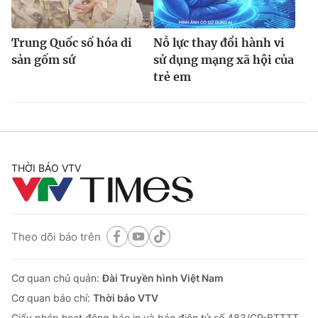
Trung Quốc số hóa di
Nỗ lực thay đổi hành vi
sản gốm sứ
sử dụng mạng xã hội của
trẻ em
THỜI BÁO VTV
Theo dõi báo trên
Cơ quan chủ quản:
Đài Truyền hình Việt Nam
Cơ quan báo chí:
Thời báo VTV
Giấy phép hoạt động báo in và báo điện tử số 483/GP-BTTTT