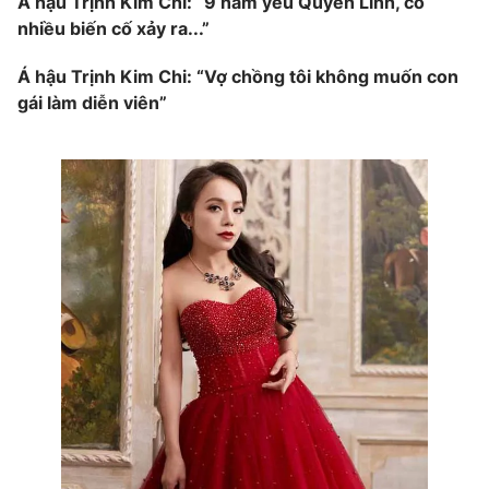
Á hậu Trịnh Kim Chi: “9 năm yêu Quyền Linh, có
nhiều biến cố xảy ra...”
Á hậu Trịnh Kim Chi: “Vợ chồng tôi không muốn con
gái làm diễn viên”