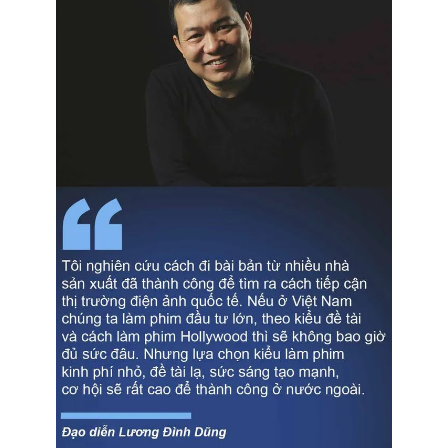
Ðiện thoại Thời báo VTV:
024.66 897 897
Email:
toasoan@vtv.vn
Liên hệ quảng cáo:
024-7300.7108
® Cấm sao chép dưới mọi hình thức nếu không có sự chấp
thuận bằng văn bản. Ghi rõ nguồn VTV.vn khi phát hành lại
thông tin từ website này.