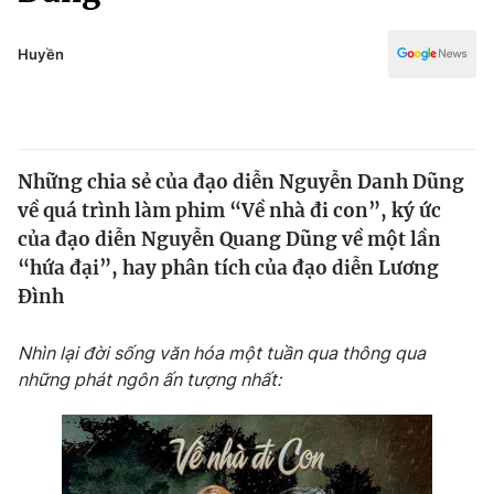
Chính trị
Truyền hình
Văn hóa - Giải trí
Huyền
Xã hội
Y tế
Đời sống
Pháp luật
Công nghệ
Giáo dục
Những chia sẻ của đạo diễn Nguyễn Danh Dũng
Y tế
về quá trình làm phim “Về nhà đi con”, ký ức
của đạo diễn Nguyễn Quang Dũng về một lần
Thế giới
“hứa đại”, hay phân tích của đạo diễn Lương
Đình
Tin tức
Kinh tế
Thế giới đó đây
Nhìn lại đời sống văn hóa một tuần qua thông qua
Tài chính
những phát ngôn ấn tượng nhất:
Dữ liệu và đời sống
Câu chuyện quốc tế
Thị trường
Truyền hình
Góc doanh nghiệp