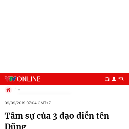
Chính trị
09/09/2019 07:04 GMT+7
Xã hội
Tâm sự của 3 đạo diễn tên
Pháp luật
Chuyên mục
Kinh tế
Dũng
Thể thao