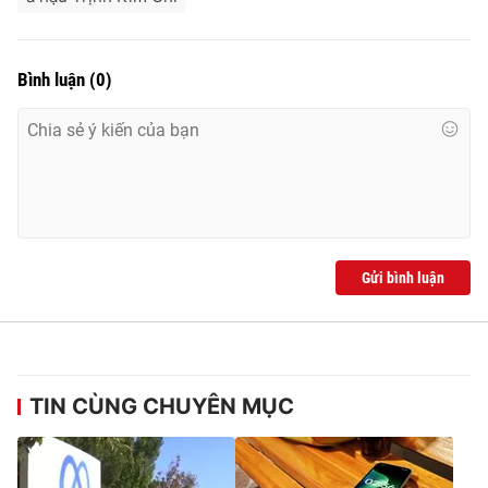
Bình luận
(
0
)
Gửi bình luận
TIN CÙNG CHUYÊN MỤC