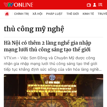
CHÍNH TRỊ
XÃ HỘI
PHÁP LUẬT
THẾ GIỚI
KINH TẾ
TRUYỀ
thủ công mỹ nghệ
Chuyên mục
Hà Nội có thêm 2 làng nghề gia nhập
Chính trị
mạng lưới thủ công sáng tạo thế giới
VTV.vn - Việc Sơn Đồng và Chuyên Mỹ được công
Xã hội
nhận gia nhập mạng lưới thủ công sáng tạo thế giới
tiếp tục khẳng định sức sống của văn hóa làng nghề...
Pháp luật
Y tế
Thế giới