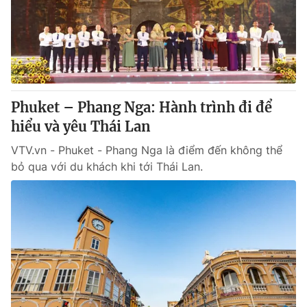
Tin tức
Kinh tế
Thế giới đó đây
Tài chính
Dữ liệu và đời sống
Câu chuyện quốc tế
Thị trường
Phuket – Phang Nga: Hành trình đi để
Truyền hình
Góc doanh nghiệp
hiểu và yêu Thái Lan
Phim VTV
Giải trí
VTV.vn - Phuket - Phang Nga là điểm đến không thể
Hậu trường
bỏ qua với du khách khi tới Thái Lan.
Điện ảnh
Đời sống
Nhân vật
Âm nhạc
Du lịch
Khán giả
Giáo dục
Sao
Làm đẹp
Giải sao mai
Tuyển sinh
Công nghệ
Chất lượng cuộc sống
Học trực tuyến
Hitech Công nghệ tương lai