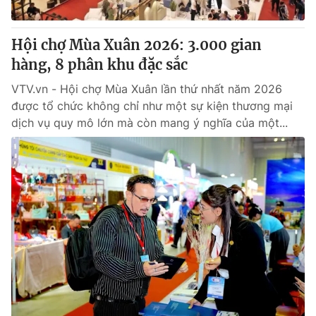
Giấy phép hoạt động báo in và báo điện tử số 483/GP-BTTTT
cấp ngày 29/12/2023
Hội chợ Mùa Xuân 2026: 3.000 gian
Tổng Biên tập:
Vũ Thanh Thủy
hàng, 8 phân khu đặc sắc
Phó Tổng Biên tập:
Nguyễn Thị Mỹ Hạnh, Phạm Quốc Thắng,
Nguyễn Trọng Ninh
VTV.vn - Hội chợ Mùa Xuân lần thứ nhất năm 2026
Tổng đài VTV:
024.38 355 931 - 024.38 355 932
được tổ chức không chỉ như một sự kiện thương mại
Ðiện thoại Thời báo VTV:
024.66 897 897
dịch vụ quy mô lớn mà còn mang ý nghĩa của một...
Email:
toasoan@vtv.vn
Liên hệ quảng cáo:
024-7300.7108