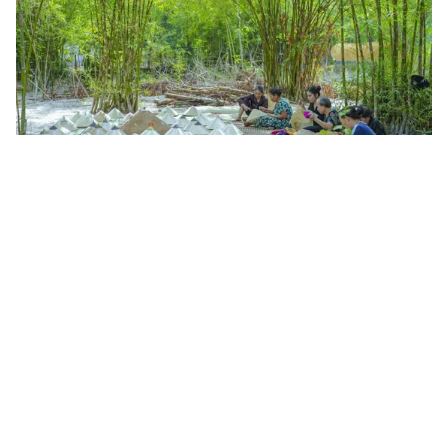
Tin mới
Video
Live
Emagazine
Trang chủ
Hàng Việt đón sóng lớn từ doanh nghiệp
nhập khẩu Hoa Kỳ
VTV.vn - Dù môi trường thương mại quốc tế nhiều biến
động nhưng rất nhiều doanh nghiệp Hoa Kỳ vẫn chọn
TP. Hồ Chí Minh làm điểm hẹn mua hàng tại Việt Nam.