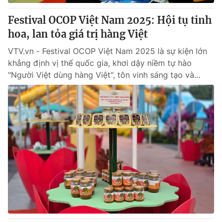
Festival OCOP Việt Nam 2025: Hội tụ tinh
® Cấm sao chép dưới mọi hình thức nếu không có sự chấp
hoa, lan tỏa giá trị hàng Việt
thuận bằng văn bản. Ghi rõ nguồn VTV.vn khi phát hành lại
thông tin từ website này.
VTV.vn - Festival OCOP Việt Nam 2025 là sự kiện lớn
khẳng định vị thế quốc gia, khơi dậy niềm tự hào
"Người Việt dùng hàng Việt", tôn vinh sáng tạo và...