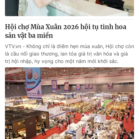
Thị trường 24h
Tấm lòng Việt
VTV4
Vươn mình bằng AI
Hội chợ Mùa Xuân 2026 hội tụ tinh hoa
sản vật ba miền
VTV9
VTV8
VTV.vn - Không chỉ là điểm hẹn mùa xuân, Hội chợ còn
là cầu nối giao thương, lan tỏa giá trị văn hóa và giá
Liên hệ tòa soạn
English
trị hội nhập, hy vọng cho một năm mới khởi sắc.
THỜI BÁO VTV
Theo dõi báo trên
Cơ quan chủ quản:
Đài Truyền hình Việt Nam
Cơ quan báo chí:
Thời báo VTV