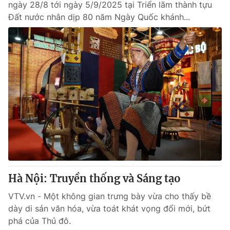
ngày 28/8 tới ngày 5/9/2025 tại Triển lãm thành tựu
Đất nước nhân dịp 80 năm Ngày Quốc khánh...
Hà Nội: Truyền thống và Sáng tạo
VTV.vn - Một không gian trưng bày vừa cho thấy bề
dày di sản văn hóa, vừa toát khát vọng đổi mới, bứt
phá của Thủ đô.