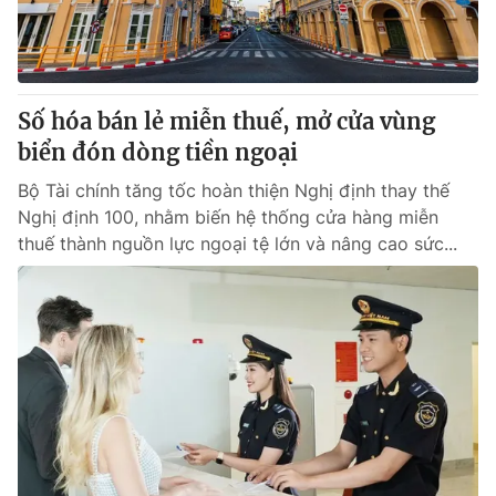
Giao lưu trực tuyến
Sản phẩm
Lịch phát sóng
Thị trường
Tư vấn
Số hóa bán lẻ miễn thuế, mở cửa vùng
Chuyên mục khác
biển đón dòng tiền ngoại
Emagazine
Podcast
Bộ Tài chính tăng tốc hoàn thiện Nghị định thay thế
Nghị định 100, nhằm biến hệ thống cửa hàng miễn
thuế thành nguồn lực ngoại tệ lớn và nâng cao sức...
Photo
Infographic
Video
Shorts video
VTV Money
VTV Thể thao
VTV Sức khoẻ
Bất động sản