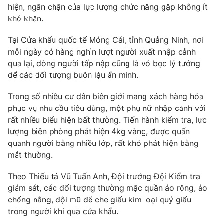
Phim VTV
hiện, ngăn chặn của lực lượng chức năng gặp không ít
Giải trí
khó khăn.
Hậu trường
Điện ảnh
Đời sống
Tại Cửa khẩu quốc tế Móng Cái, tỉnh Quảng Ninh, nơi
Nhân vật
Âm nhạc
mỗi ngày có hàng nghìn lượt người xuất nhập cảnh
Du lịch
Khán giả
qua lại, dòng người tấp nập cũng là vỏ bọc lý tưởng
Giáo dục
Sao
để các đối tượng buôn lậu ẩn mình.
Làm đẹp
Giải sao mai
Tuyển sinh
Công nghệ
Trong số nhiều cư dân biên giới mang xách hàng hóa
Chất lượng cuộc sống
Học trực tuyến
phục vụ nhu cầu tiêu dùng, một phụ nữ nhập cảnh với
Hitech Công nghệ tương lai
rất nhiều biểu hiện bất thường. Tiến hành kiểm tra, lực
Giao lưu trực tuyến
lượng biên phòng phát hiện 4kg vàng, được quấn
Sản phẩm
quanh người bằng nhiều lớp, rất khó phát hiện bằng
Lịch phát sóng
Thị trường
mắt thường.
Tư vấn
Theo Thiếu tá Vũ Tuấn Anh, Đội trưởng Đội Kiểm tra
Chuyên mục khác
giám sát, các đối tượng thường mặc quần áo rộng, áo
chống nắng, đội mũ để che giấu kim loại quý giấu
Emagazine
Podcast
trong người khi qua cửa khẩu.