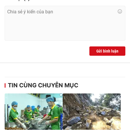
Ðiện thoại Thời báo VTV:
024.66 897 897
Email:
toasoan@vtv.vn
Liên hệ quảng cáo:
024-7300.7108
Gửi bình luận
TIN CÙNG CHUYÊN MỤC
® Cấm sao chép dưới mọi hình thức nếu không có sự chấp
thuận bằng văn bản. Ghi rõ nguồn VTV.vn khi phát hành lại
thông tin từ website này.