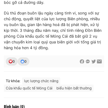
bóc gỡ cả đường dây.
Dù thủ đoạn buôn lậu ngày càng tinh vi, song với sự
chủ động, quyết liệt của lực lượng Biên phòng, nhiều
THỜI BÁO VTV
vụ buôn lậu, gian lận hàng hoá đã bị phát hiện, xử lý
kịp thời. 3 tháng đầu năm nay, chỉ tính riêng Đồn Biên
phòng Cửa khẩu quốc tế Móng Cái đã bắt giữ 2 vụ
vận chuyển kim loại quý qua biên giới với tổng giá trị
Theo dõi báo trên
hàng hóa hơn 4 tỷ đồng.
Cơ quan chủ quản:
Đài Truyền hình Việt Nam
0
0
Cơ quan báo chí:
Thời báo VTV
Giấy phép hoạt động báo in và báo điện tử số 483/GP-BTTTT
cấp ngày 29/12/2023
Từ khóa:
lực lượng chức năng
Tổng Biên tập:
Vũ Thanh Thủy
Cửa khẩu quốc tế Móng Cái
biểu hiện bất thường
Phó Tổng Biên tập:
Nguyễn Thị Mỹ Hạnh, Phạm Quốc Thắng,
Nguyễn Trọng Ninh
Tổng đài VTV:
024.38 355 931 - 024.38 355 932
Bình luận
(
0
)