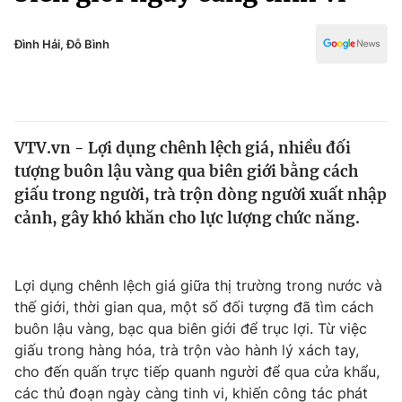
Chính trị
Truyền hình
Văn hóa - Giải trí
Đình Hải, Đỗ Bình
Xã hội
Y tế
Đời sống
Pháp luật
Công nghệ
Giáo dục
VTV.vn - Lợi dụng chênh lệch giá, nhiều đối
Y tế
tượng buôn lậu vàng qua biên giới bằng cách
giấu trong người, trà trộn dòng người xuất nhập
Thế giới
cảnh, gây khó khăn cho lực lượng chức năng.
Tin tức
Kinh tế
Lợi dụng chênh lệch giá giữa thị trường trong nước và
Thế giới đó đây
Tài chính
thế giới, thời gian qua, một số đối tượng đã tìm cách
Dữ liệu và đời sống
Câu chuyện quốc tế
buôn lậu vàng, bạc qua biên giới để trục lợi. Từ việc
Thị trường
giấu trong hàng hóa, trà trộn vào hành lý xách tay,
Truyền hình
cho đến quấn trực tiếp quanh người để qua cửa khẩu,
Góc doanh nghiệp
các thủ đoạn ngày càng tinh vi, khiến công tác phát