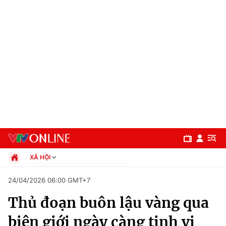
XÃ HỘI
Chính trị
24/04/2026 06:00 GMT+7
Xã hội
Thủ đoạn buôn lậu vàng qua
Pháp luật
Chuyên mục
Kinh tế
biên giới ngày càng tinh vi
Thể thao