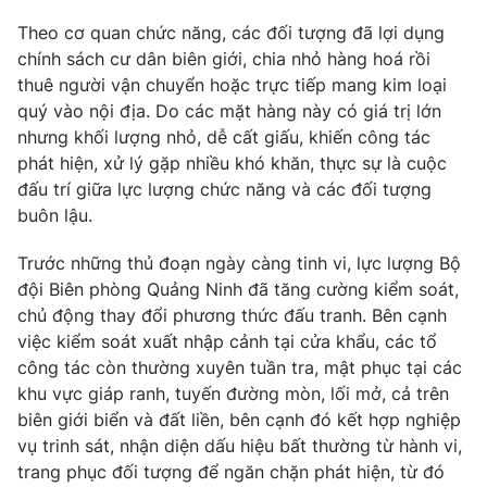
Theo cơ quan chức năng, các đối tượng đã lợi dụng
Photo
Infographic
chính sách cư dân biên giới, chia nhỏ hàng hoá rồi
thuê người vận chuyển hoặc trực tiếp mang kim loại
Video
Shorts video
quý vào nội địa. Do các mặt hàng này có giá trị lớn
nhưng khối lượng nhỏ, dễ cất giấu, khiến công tác
VTV Money
VTV Thể thao
phát hiện, xử lý gặp nhiều khó khăn, thực sự là cuộc
đấu trí giữa lực lượng chức năng và các đối tượng
buôn lậu.
VTV Sức khoẻ
Bất động sản
Trước những thủ đoạn ngày càng tinh vi, lực lượng Bộ
Thị trường 24h
Tấm lòng Việt
đội Biên phòng Quảng Ninh đã tăng cường kiểm soát,
chủ động thay đổi phương thức đấu tranh. Bên cạnh
việc kiểm soát xuất nhập cảnh tại cửa khẩu, các tổ
VTV4
Vươn mình bằng AI
công tác còn thường xuyên tuần tra, mật phục tại các
khu vực giáp ranh, tuyến đường mòn, lối mở, cả trên
VTV9
VTV8
biên giới biển và đất liền, bên cạnh đó kết hợp nghiệp
vụ trinh sát, nhận diện dấu hiệu bất thường từ hành vi,
trang phục đối tượng để ngăn chặn phát hiện, từ đó
Liên hệ tòa soạn
English