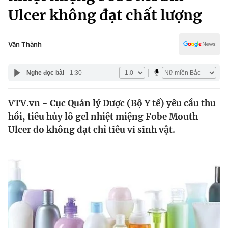
Chính trị
Ulcer không đạt chất lượng
Truyền hình
Văn hóa - Giải trí
Xã hội
Y tế
Văn Thành
Đời sống
Pháp luật
Công nghệ
Nghe đọc bài
1:30
Giáo dục
Y tế
VTV.vn - Cục Quản lý Dược (Bộ Y tế) yêu cầu thu
hồi, tiêu hủy lô gel nhiệt miệng Fobe Mouth
Thế giới
Ulcer do không đạt chỉ tiêu vi sinh vật.
Tin tức
Kinh tế
Thế giới đó đây
Tài chính
Dữ liệu và đời sống
Câu chuyện quốc tế
Thị trường
Truyền hình
Góc doanh nghiệp