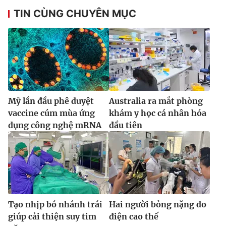
Ðiện thoại Thời báo VTV:
024.66 897 897
TIN CÙNG CHUYÊN MỤC
Email:
toasoan@vtv.vn
Liên hệ quảng cáo:
024-7300.7108
Mỹ lần đầu phê duyệt
Australia ra mắt phòng
vaccine cúm mùa ứng
khám y học cá nhân hóa
dụng công nghệ mRNA
đầu tiên
® Cấm sao chép dưới mọi hình thức nếu không có sự chấp
thuận bằng văn bản. Ghi rõ nguồn VTV.vn khi phát hành lại
thông tin từ website này.
Tạo nhịp bó nhánh trái
Hai người bỏng nặng do
giúp cải thiện suy tim
điện cao thế