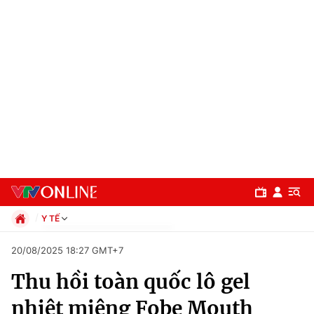
Y TẾ
Chính trị
20/08/2025 18:27 GMT+7
Xã hội
Thu hồi toàn quốc lô gel
Pháp luật
Chuyên mục
Kinh tế
nhiệt miệng Fobe Mouth
Thể thao