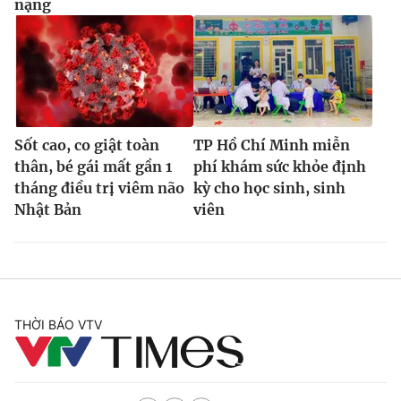
nặng
Sốt cao, co giật toàn
TP Hồ Chí Minh miễn
thân, bé gái mất gần 1
phí khám sức khỏe định
tháng điều trị viêm não
kỳ cho học sinh, sinh
Nhật Bản
viên
THỜI BÁO VTV