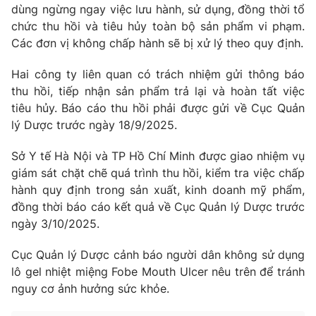
dùng ngừng ngay việc lưu hành, sử dụng, đồng thời tổ
Photo
Infographic
chức thu hồi và tiêu hủy toàn bộ sản phẩm vi phạm.
Các đơn vị không chấp hành sẽ bị xử lý theo quy định.
Video
Shorts video
Hai công ty liên quan có trách nhiệm gửi thông báo
thu hồi, tiếp nhận sản phẩm trả lại và hoàn tất việc
VTV Money
VTV Thể thao
tiêu hủy. Báo cáo thu hồi phải được gửi về Cục Quản
lý Dược trước ngày 18/9/2025.
VTV Sức khoẻ
Bất động sản
Sở Y tế Hà Nội và TP Hồ Chí Minh được giao nhiệm vụ
giám sát chặt chẽ quá trình thu hồi, kiểm tra việc chấp
Thị trường 24h
Tấm lòng Việt
hành quy định trong sản xuất, kinh doanh mỹ phẩm,
đồng thời báo cáo kết quả về Cục Quản lý Dược trước
ngày 3/10/2025.
VTV4
Vươn mình bằng AI
Cục Quản lý Dược cảnh báo người dân không sử dụng
VTV9
VTV8
lô gel nhiệt miệng Fobe Mouth Ulcer nêu trên để tránh
nguy cơ ảnh hưởng sức khỏe.
Liên hệ tòa soạn
English