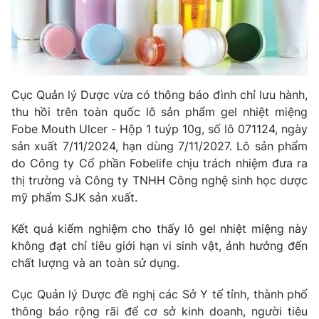
Phim VTV
Giải trí
Hậu trường
Điện ảnh
Đời sống
Nhân vật
Âm nhạc
Du lịch
Khán giả
Cục Quản lý Dược vừa có thông báo đình chỉ lưu hành,
Giáo dục
Sao
thu hồi trên toàn quốc lô sản phẩm gel nhiệt miệng
Làm đẹp
Giải sao mai
Tuyển sinh
Fobe Mouth Ulcer - Hộp 1 tuýp 10g, số lô 071124, ngày
Công nghệ
Chất lượng cuộc sống
sản xuất 7/11/2024, hạn dùng 7/11/2027. Lô sản phẩm
Học trực tuyến
do Công ty Cổ phần Fobelife chịu trách nhiệm đưa ra
Hitech Công nghệ tương lai
Giao lưu trực tuyến
thị trường và Công ty TNHH Công nghệ sinh học dược
Sản phẩm
mỹ phẩm SJK sản xuất.
Lịch phát sóng
Thị trường
Kết quả kiểm nghiệm cho thấy lô gel nhiệt miệng này
không đạt chỉ tiêu giới hạn vi sinh vật, ảnh hưởng đến
Tư vấn
chất lượng và an toàn sử dụng.
Chuyên mục khác
Cục Quản lý Dược đề nghị các Sở Y tế tỉnh, thành phố
Emagazine
Podcast
thông báo rộng rãi để cơ sở kinh doanh, người tiêu