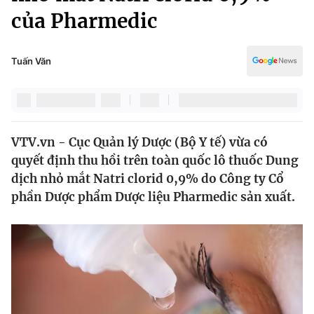
Chính trị
của Pharmedic
Truyền hình
Văn hóa - Giải trí
Xã hội
Y tế
Tuấn Văn
Đời sống
Pháp luật
Công nghệ
Giáo dục
Y tế
VTV.vn - Cục Quản lý Dược (Bộ Y tế) vừa có
quyết định thu hồi trên toàn quốc lô thuốc Dung
Thế giới
dịch nhỏ mắt Natri clorid 0,9% do Công ty Cổ
Tin tức
phần Dược phẩm Dược liệu Pharmedic sản xuất.
Kinh tế
Thế giới đó đây
Tài chính
Dữ liệu và đời sống
Câu chuyện quốc tế
Thị trường
Truyền hình
Góc doanh nghiệp