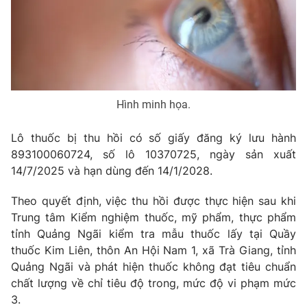
Phim VTV
Giải trí
Hậu trường
Điện ảnh
Đời sống
Nhân vật
Âm nhạc
Du lịch
Khán giả
Giáo dục
Sao
Hình minh họa.
Làm đẹp
Giải sao mai
Tuyển sinh
Công nghệ
Lô thuốc bị thu hồi có số giấy đăng ký lưu hành
Chất lượng cuộc sống
Học trực tuyến
893100060724, số lô 10370725, ngày sản xuất
Hitech Công nghệ tương lai
14/7/2025 và hạn dùng đến 14/1/2028.
Giao lưu trực tuyến
Sản phẩm
Theo quyết định, việc thu hồi được thực hiện sau khi
Lịch phát sóng
Trung tâm Kiểm nghiệm thuốc, mỹ phẩm, thực phẩm
Thị trường
tỉnh Quảng Ngãi kiểm tra mẫu thuốc lấy tại Quầy
Tư vấn
thuốc Kim Liên, thôn An Hội Nam 1, xã Trà Giang, tỉnh
Chuyên mục khác
Quảng Ngãi và phát hiện thuốc không đạt tiêu chuẩn
chất lượng về chỉ tiêu độ trong, mức độ vi phạm mức
Emagazine
Podcast
3.