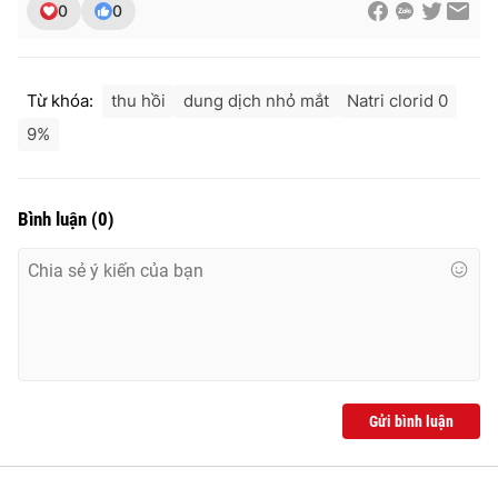
0
0
Ðiện thoại Thời báo VTV:
024.66 897 897
Email:
toasoan@vtv.vn
Liên hệ quảng cáo:
024-7300.7108
Từ khóa:
thu hồi
dung dịch nhỏ mắt
Natri clorid 0
9%
Bình luận
(
0
)
® Cấm sao chép dưới mọi hình thức nếu không có sự chấp
thuận bằng văn bản. Ghi rõ nguồn VTV.vn khi phát hành lại
Gửi bình luận
thông tin từ website này.