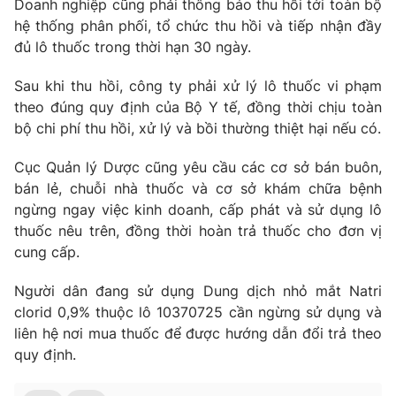
Doanh nghiệp cũng phải thông báo thu hồi tới toàn bộ
hệ thống phân phối, tổ chức thu hồi và tiếp nhận đầy
đủ lô thuốc trong thời hạn 30 ngày.
Sau khi thu hồi, công ty phải xử lý lô thuốc vi phạm
THỜI BÁO VTV
theo đúng quy định của Bộ Y tế, đồng thời chịu toàn
bộ chi phí thu hồi, xử lý và bồi thường thiệt hại nếu có.
Cục Quản lý Dược cũng yêu cầu các cơ sở bán buôn,
Theo dõi báo trên
bán lẻ, chuỗi nhà thuốc và cơ sở khám chữa bệnh
ngừng ngay việc kinh doanh, cấp phát và sử dụng lô
Cơ quan chủ quản:
Đài Truyền hình Việt Nam
thuốc nêu trên, đồng thời hoàn trả thuốc cho đơn vị
Cơ quan báo chí:
Thời báo VTV
cung cấp.
Giấy phép hoạt động báo in và báo điện tử số 483/GP-BTTTT
cấp ngày 29/12/2023
Người dân đang sử dụng Dung dịch nhỏ mắt Natri
clorid 0,9% thuộc lô 10370725 cần ngừng sử dụng và
Tổng Biên tập:
Vũ Thanh Thủy
liên hệ nơi mua thuốc để được hướng dẫn đổi trả theo
Phó Tổng Biên tập:
Nguyễn Thị Mỹ Hạnh, Phạm Quốc Thắng,
quy định.
Nguyễn Trọng Ninh
Tổng đài VTV:
024.38 355 931 - 024.38 355 932