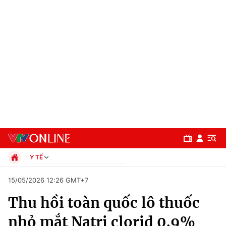
Y TẾ
Chính trị
15/05/2026 12:26 GMT+7
Xã hội
Thu hồi toàn quốc lô thuốc
Pháp luật
Chuyên mục
Kinh tế
nhỏ mắt Natri clorid 0,9%
Thể thao