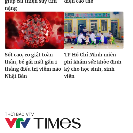
giúp cải thiện suy tim
điện cao thế
nặng
Sốt cao, co giật toàn
TP Hồ Chí Minh miễn
thân, bé gái mất gần 1
phí khám sức khỏe định
tháng điều trị viêm não
kỳ cho học sinh, sinh
Nhật Bản
viên
THỜI BÁO VTV