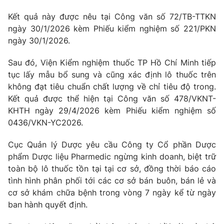
Photo
Infographic
Kết quả này được nêu tại Công văn số 72/TB-TTKN
ngày 30/1/2026 kèm Phiếu kiểm nghiệm số 221/PKN
ngày 30/1/2026.
Video
Shorts video
Sau đó, Viện Kiểm nghiệm thuốc TP Hồ Chí Minh tiếp
VTV Money
VTV Thể thao
tục lấy mẫu bổ sung và cũng xác định lô thuốc trên
không đạt tiêu chuẩn chất lượng về chỉ tiêu độ trong.
Kết quả được thể hiện tại Công văn số 478/VKNT-
VTV Sức khoẻ
Bất động sản
KHTH ngày 29/4/2026 kèm Phiếu kiểm nghiệm số
0436/VKN-YC2026.
Thị trường 24h
Tấm lòng Việt
Cục Quản lý Dược yêu cầu Công ty Cổ phần Dược
phẩm Dược liệu Pharmedic ngừng kinh doanh, biệt trữ
VTV4
Vươn mình bằng AI
toàn bộ lô thuốc tồn tại tại cơ sở, đồng thời báo cáo
tình hình phân phối tới các cơ sở bán buôn, bán lẻ và
VTV9
VTV8
cơ sở khám chữa bệnh trong vòng 7 ngày kể từ ngày
ban hành quyết định.
Liên hệ tòa soạn
English