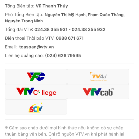
Giao lưu trực tuyến
Tổng Biên tập:
Vũ Thanh Thủy
Sản phẩm
Phó Tổng Biên tập:
Nguyễn Thị Mỹ Hạnh, Phạm Quốc Thắng,
Lịch phát sóng
Thị trường
Nguyễn Trọng Ninh
Tổng đài VTV:
024.38 355 931 - 024.38 355 932
Tư vấn
Ðiện thoại Thời báo VTV:
0988 671 671
Chuyên mục khác
Email:
toasoan@vtv.vn
Emagazine
Podcast
Liên hệ quảng cáo:
(024) 626 79595
Photo
Infographic
Video
Shorts video
VTV Money
VTV Thể thao
VTV Sức khoẻ
Bất động sản
® Cấm sao chép dưới mọi hình thức nếu không có sự chấp
thuận bằng văn bản. Ghi rõ nguồn VTV.vn khi phát hành lại