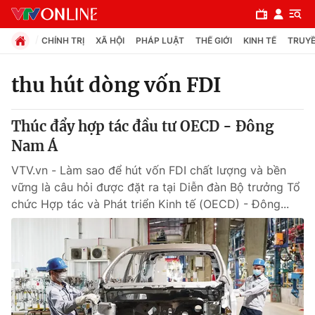
CHÍNH TRỊ
XÃ HỘI
PHÁP LUẬT
THẾ GIỚI
KINH TẾ
TRUYỀ
thu hút dòng vốn FDI
Chuyên mục
Thúc đẩy hợp tác đầu tư OECD - Đông
Chính trị
Nam Á
VTV.vn - Làm sao để hút vốn FDI chất lượng và bền
Xã hội
vững là câu hỏi được đặt ra tại Diễn đàn Bộ trưởng Tổ
chức Hợp tác và Phát triển Kinh tế (OECD) - Đông...
Pháp luật
Y tế
Thế giới