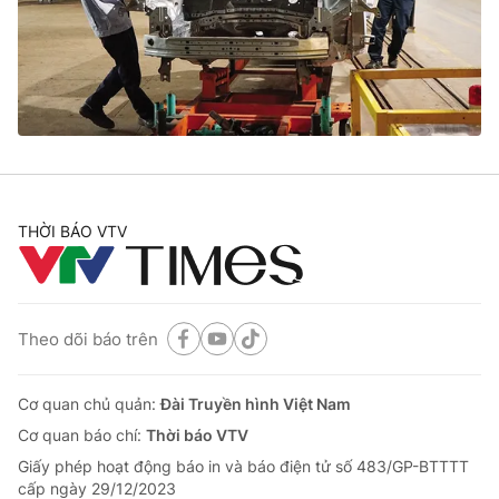
Tin tức
Kinh tế
Thế giới đó đây
Tài chính
Dữ liệu và đời sống
Câu chuyện quốc tế
Thị trường
Truyền hình
Góc doanh nghiệp
Phim VTV
THỜI BÁO VTV
Giải trí
Hậu trường
Điện ảnh
Đời sống
Nhân vật
Âm nhạc
Theo dõi báo trên
Du lịch
Khán giả
Giáo dục
Sao
Làm đẹp
Giải sao mai
Cơ quan chủ quản:
Đài Truyền hình Việt Nam
Tuyển sinh
Công nghệ
Cơ quan báo chí:
Thời báo VTV
Chất lượng cuộc sống
Học trực tuyến
Giấy phép hoạt động báo in và báo điện tử số 483/GP-BTTTT
Hitech Công nghệ tương lai
cấp ngày 29/12/2023