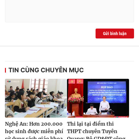
Gửi bình luận
TIN CÙNG CHUYÊN MỤC
Nghệ An: Hơn 200.000
Thi lại tại điểm thi
học sinh được miễn phí
THPT chuyên Tuyên
sử dụng sách giáo khoa
Quang: Bộ GD&ĐT công