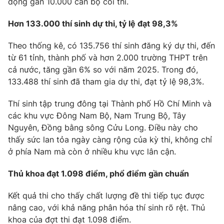
động gần 10.000 cán bộ coi thi.
Photo
Infographic
Hơn 133.000 thí sinh dự thi, tỷ lệ đạt 98,3%
Video
Shorts video
Theo thống kê, có 135.756 thí sinh đăng ký dự thi, đến
từ 61 tỉnh, thành phố và hơn 2.000 trường THPT trên
cả nước, tăng gần 6% so với năm 2025. Trong đó,
VTV Money
VTV Thể thao
133.488 thí sinh đã tham gia dự thi, đạt tỷ lệ 98,3%.
VTV Sức khoẻ
Bất động sản
Thí sinh tập trung đông tại Thành phố Hồ Chí Minh và
các khu vực Đông Nam Bộ, Nam Trung Bộ, Tây
Nguyên, Đồng bằng sông Cửu Long. Điều này cho
Thị trường 24h
Tấm lòng Việt
thấy sức lan tỏa ngày càng rộng của kỳ thi, không chỉ
ở phía Nam mà còn ở nhiều khu vực lân cận.
VTV4
Vươn mình bằng AI
Thủ khoa đạt 1.098 điểm, phổ điểm gần chuẩn
VTV9
VTV8
Kết quả thi cho thấy chất lượng đề thi tiếp tục được
nâng cao, với khả năng phân hóa thí sinh rõ rệt. Thủ
Liên hệ tòa soạn
English
khoa của đợt thi đạt 1.098 điểm.