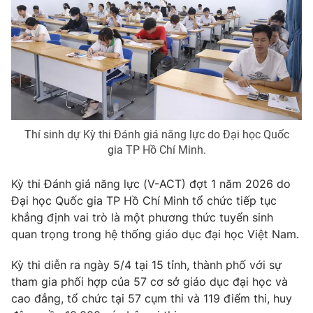
Phim VTV
Giải trí
Hậu trường
Điện ảnh
Đời sống
Nhân vật
Âm nhạc
Du lịch
Khán giả
Giáo dục
Sao
Làm đẹp
Giải sao mai
Tuyển sinh
Thí sinh dự Kỳ thi Đánh giá năng lực do Đại học Quốc
Công nghệ
Chất lượng cuộc sống
gia TP Hồ Chí Minh.
Học trực tuyến
Hitech Công nghệ tương lai
Giao lưu trực tuyến
Kỳ thi Đánh giá năng lực (V-ACT) đợt 1 năm 2026 do
Sản phẩm
Đại học Quốc gia TP Hồ Chí Minh tổ chức tiếp tục
khẳng định vai trò là một phương thức tuyển sinh
Lịch phát sóng
Thị trường
quan trọng trong hệ thống giáo dục đại học Việt Nam.
Tư vấn
Kỳ thi diễn ra ngày 5/4 tại 15 tỉnh, thành phố với sự
Chuyên mục khác
tham gia phối hợp của 57 cơ sở giáo dục đại học và
Emagazine
Podcast
cao đẳng, tổ chức tại 57 cụm thi và 119 điểm thi, huy