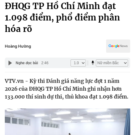
Chính trị
ĐHQG TP Hồ Chí Minh đạt
Truyền hình
1.098 điểm, phổ điểm phân
Văn hóa - Giải trí
Xã hội
Y tế
hóa rõ
Đời sống
Pháp luật
Công nghệ
Giáo dục
Hoàng Hường
Y tế
Nghe đọc bài
2:46
Thế giới
VTV.vn - Kỳ thi Đánh giá năng lực đợt 1 năm
Tin tức
2026 của ĐHQG TP Hồ Chí Minh ghi nhận hơn
Kinh tế
Thế giới đó đây
133.000 thí sinh dự thi, thủ khoa đạt 1.098 điểm.
Tài chính
Dữ liệu và đời sống
Câu chuyện quốc tế
Thị trường
Truyền hình
Góc doanh nghiệp