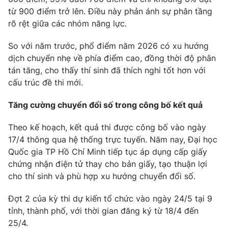
Ðiện thoại Thời báo VTV:
024.66 897 897
từ 900 điểm trở lên. Điều này phản ánh sự phân tầng
Email:
toasoan@vtv.vn
rõ rệt giữa các nhóm năng lực.
Liên hệ quảng cáo:
024-7300.7108
So với năm trước, phổ điểm năm 2026 có xu hướng
dịch chuyển nhẹ về phía điểm cao, đồng thời độ phân
tán tăng, cho thấy thí sinh đã thích nghi tốt hơn với
cấu trúc đề thi mới.
Tăng cường chuyển đổi số trong công bố kết quả
Theo kế hoạch, kết quả thi được công bố vào ngày
17/4 thông qua hệ thống trực tuyến. Năm nay, Đại học
Quốc gia TP Hồ Chí Minh tiếp tục áp dụng cấp giấy
chứng nhận điện tử thay cho bản giấy, tạo thuận lợi
cho thí sinh và phù hợp xu hướng chuyển đổi số.
® Cấm sao chép dưới mọi hình thức nếu không có sự chấp
thuận bằng văn bản. Ghi rõ nguồn VTV.vn khi phát hành lại
thông tin từ website này.
Đợt 2 của kỳ thi dự kiến tổ chức vào ngày 24/5 tại 9
tỉnh, thành phố, với thời gian đăng ký từ 18/4 đến
25/4.