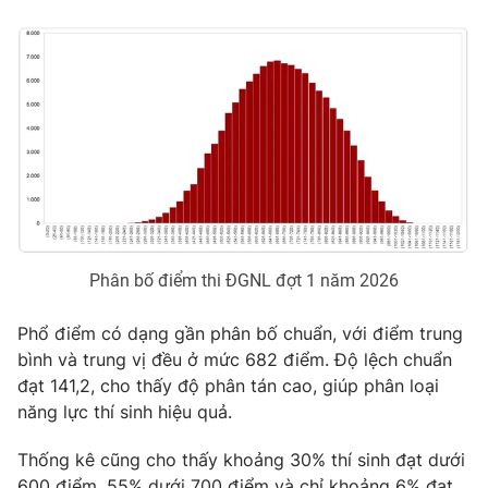
THỜI BÁO VTV
Theo dõi báo trên
Cơ quan chủ quản:
Đài Truyền hình Việt Nam
Phân bố điểm thi ĐGNL đợt 1 năm 2026
Cơ quan báo chí:
Thời báo VTV
Phổ điểm có dạng gần phân bố chuẩn, với điểm trung
Giấy phép hoạt động báo in và báo điện tử số 483/GP-BTTTT
cấp ngày 29/12/2023
bình và trung vị đều ở mức 682 điểm. Độ lệch chuẩn
đạt 141,2, cho thấy độ phân tán cao, giúp phân loại
Tổng Biên tập:
Vũ Thanh Thủy
năng lực thí sinh hiệu quả.
Phó Tổng Biên tập:
Nguyễn Thị Mỹ Hạnh, Phạm Quốc Thắng,
Nguyễn Trọng Ninh
Thống kê cũng cho thấy khoảng 30% thí sinh đạt dưới
Tổng đài VTV:
024.38 355 931 - 024.38 355 932
600 điểm, 55% dưới 700 điểm và chỉ khoảng 6% đạt