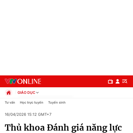
GIÁO DỤC
Chính trị
Tư vấn
Học trực tuyến
Tuyển sinh
Xã hội
16/04/2026 15:12 GMT+7
Pháp luật
Chuyên mục
Kinh tế
Thủ khoa Đánh giá năng lực
Thể thao