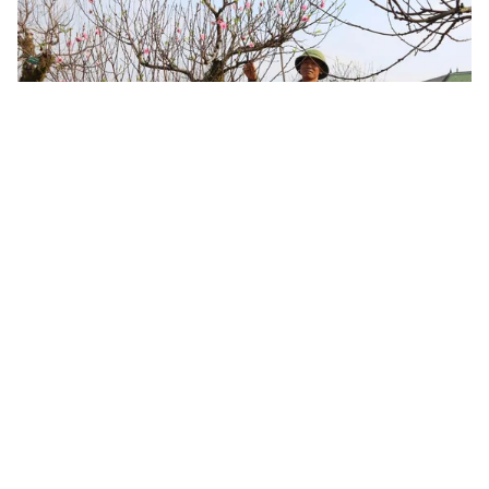
Tin mới
Video
Live
Emagazine
Trang chủ
Làng hoa, làng rau tất bật vào vụ Tết
VTV.vn - Nếu thời tiết ổn định thì cây hoa sẽ phát triển
đúng dự tính của người trồng, trúng thời điểm Tết
Nguyên đán để cung cấp ra thị trường.