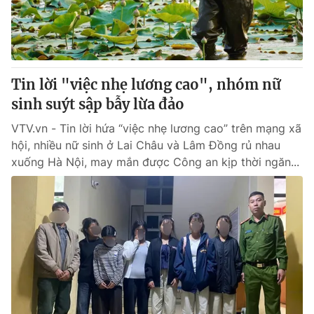
® Cấm sao chép dưới mọi hình thức nếu không có sự chấp
thuận bằng văn bản. Ghi rõ nguồn VTV.vn khi phát hành lại
thông tin từ website này.
Tin lời "việc nhẹ lương cao", nhóm nữ
sinh suýt sập bẫy lừa đảo
VTV.vn - Tin lời hứa “việc nhẹ lương cao” trên mạng xã
hội, nhiều nữ sinh ở Lai Châu và Lâm Đồng rủ nhau
xuống Hà Nội, may mắn được Công an kịp thời ngăn...