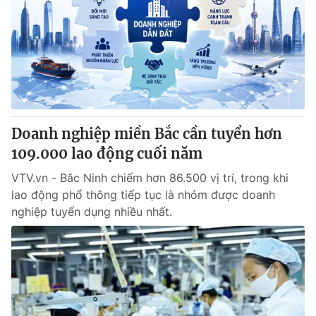
Giao lưu trực tuyến
Sản phẩm
Lịch phát sóng
Thị trường
Tư vấn
Chuyên mục khác
Emagazine
Podcast
Doanh nghiệp miền Bắc cần tuyển hơn
109.000 lao động cuối năm
Photo
Infographic
VTV.vn - Bắc Ninh chiếm hơn 86.500 vị trí, trong khi
lao động phổ thông tiếp tục là nhóm được doanh
Video
Shorts video
nghiệp tuyển dụng nhiều nhất.
VTV Money
VTV Thể thao
VTV Sức khoẻ
Bất động sản