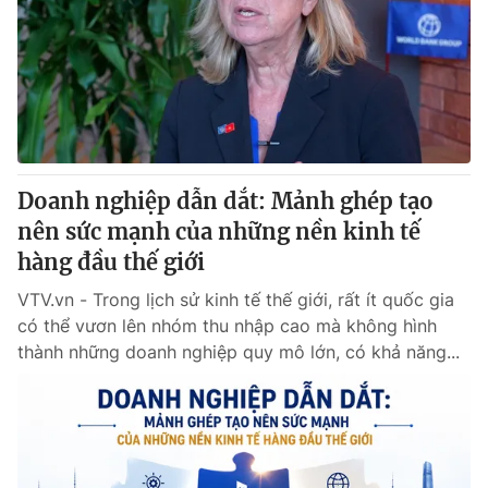
Tin tức
Kinh tế
Thế giới đó đây
Tài chính
Dữ liệu và đời sống
Câu chuyện quốc tế
Thị trường
Truyền hình
Góc doanh nghiệp
Doanh nghiệp dẫn dắt: Mảnh ghép tạo
Phim VTV
nên sức mạnh của những nền kinh tế
Giải trí
hàng đầu thế giới
Hậu trường
Điện ảnh
Đời sống
VTV.vn - Trong lịch sử kinh tế thế giới, rất ít quốc gia
Nhân vật
Âm nhạc
có thể vươn lên nhóm thu nhập cao mà không hình
Du lịch
Khán giả
thành những doanh nghiệp quy mô lớn, có khả năng...
Giáo dục
Sao
Làm đẹp
Giải sao mai
Tuyển sinh
Công nghệ
Chất lượng cuộc sống
Học trực tuyến
Hitech Công nghệ tương lai