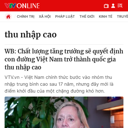
CHÍNH TRỊ
XÃ HỘI
PHÁP LUẬT
THẾ GIỚI
KINH TẾ
TRUYỀ
thu nhập cao
Chuyên mục
WB: Chất lượng tăng trưởng sẽ quyết định
Chính trị
con đường Việt Nam trở thành quốc gia
thu nhập cao
Xã hội
VTV.vn - Việt Nam chính thức bước vào nhóm thu
nhập trung bình cao sau 17 năm, nhưng đây mới là
Pháp luật
điểm khởi đầu của một chặng đường khó hơn.
Y tế
Thế giới