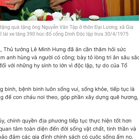
tặng quà tặng ông Nguyễn Văn Tập ở thôn Đại Lương, xã Gia
ĩ lái xe tăng 390 húc đổ cổng Dinh Độc lập trưa 30/4/1975
h, Thủ tướng Lê Minh Hưng đã ân cần thăm hỏi sức
m anh hùng và người có công; bày tỏ lòng tri ân sâu sắ
 với những hy sinh to lớn vì độc lập, tự do của Tổ
binh, bệnh binh luôn sống vui, sống khỏe, tiếp tục là
ng để con cháu noi theo, góp phần xây dựng quê hương,
y, chính quyền địa phương tiếp tục thực hiện tốt hơn
quan tâm toàn diện đến đời sống vật chất, tinh thần và
 bảo đảm các gia đình chính sách có cuộc sống ấm no,