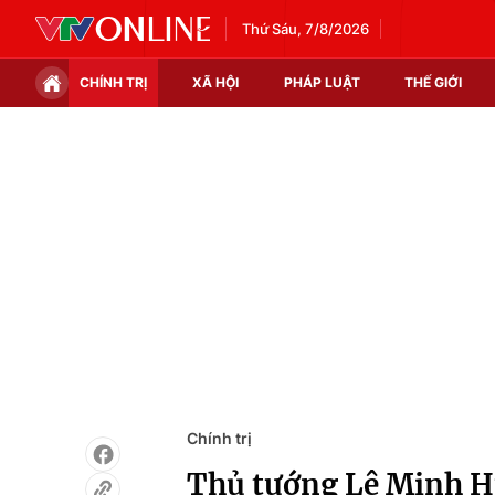
Thứ Sáu, 7/8/2026
CHÍNH TRỊ
XÃ HỘI
PHÁP LUẬT
THẾ GIỚI
Chính trị
Xã hội
Thế giới
Kinh tế
Tin tức
Tài chính
Thế giới đó đây
Thị trường
Câu chuyện quốc tế
Góc doanh nghiệp
Dữ liệu và đời sống
Chính trị
Thủ tướng Lê Minh Hư