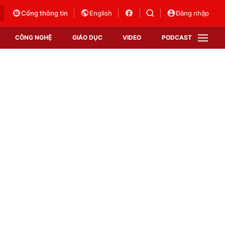
Cổng thông tin
English
Đăng nhập
CÔNG NGHỆ
GIÁO DỤC
VIDEO
PODCAST
VTV Money
VTV Thể thao
VTV Sức khoẻ
Bất động sản
Thị trường 24h
Tấm lòng Việt
Vươn mình bằng AI
VTV4
VTV8
VTV9
Lịch phát sóng
Giao lưu trực tuyến
Sự kiện