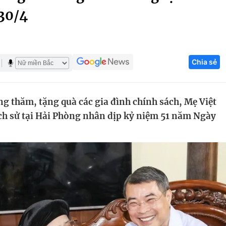
30/4
Góc ảnh
Giáo dục
Công nghệ
Chia sẻ
Tuyển sinh
Hitech Công ng
Học trực tuyến
Sản phẩm
 thăm, tặng quà các gia đình chính sách, Mẹ Việt
g
Thị trường
h sử tại Hải Phòng nhân dịp kỷ niệm 51 năm Ngày
Tư vấn