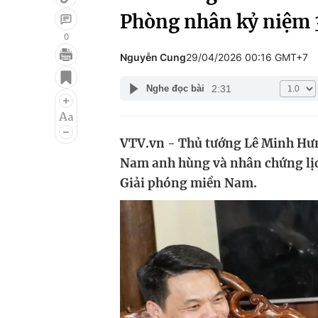
Phòng nhân kỷ niệm 
0
Nguyễn Cung
29/04/2026 00:16 GMT+7
Giải trí
Đời sống
2:31
Nghe đọc bài
Điện ảnh
Du lịch
Âm nhạc
Làm đẹp
VTV.vn - Thủ tướng Lê Minh Hưng
Sao
Chất lượng cuộc sốn
Nam anh hùng và nhân chứng lịc
Giải phóng miền Nam.