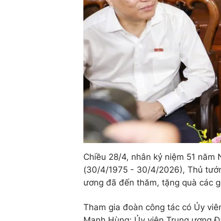
Chiều 28/4, nhân kỷ niệm 51 năm 
(30/4/1975 - 30/4/2026), Thủ tướ
ương đã đến thăm, tặng quà các gi
Tham gia đoàn công tác có Ủy vi
Mạnh Hùng; Ủy viên Trung ương Đ