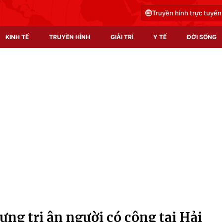
Truyền hình trực tuyến
KINH TẾ
TRUYỀN HÌNH
GIẢI TRÍ
Y TẾ
ĐỜI SỐNG
Pháp luật
Y tế
Truyền hình
Multimedia
Phim VTV
Video
Hậu trường
Shorts video
Nhân vật
Podcast
Khán giả
EMagazine
Giải sao mai
Photo
ng tri ân người có công tại Hải
Infographic