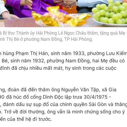
à Bí thư Thành ủy Hải Phòng Lê Ngọc Châu thăm, tặng quà Mẹ
inh Thị Bé ở phường Nam Đồng, TP Hải Phòng.
h hùng Phạm Thị Hán, sinh năm 1933, phường Lưu Kiế
ị Bé, sinh năm 1932, phường Nam Đồng, hai Mẹ đều có
a đình đã chịu nhiều mất mát, hy sinh trong các cuộc
òng, đoàn đã đến thăm ông Nguyễn Văn Tập, xã Gia
390 đã húc đổ cổng Dinh Độc lập trưa 30/4/1975 -
, đánh dấu sự sụp đổ của chính quyền Sài Gòn và thắn
n. Trở về đời thường, ông vẫn là minh chứng sống cho ý
ến của thế hệ đi trước.