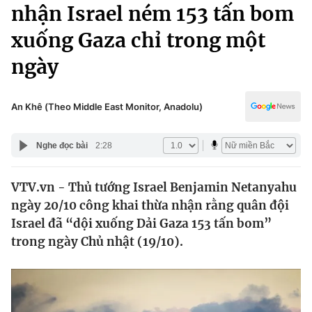
Chính trị
nhận Israel ném 153 tấn bom
Truyền hình
xuống Gaza chỉ trong một
Văn hóa - Giải trí
Xã hội
Y tế
ngày
Đời sống
Pháp luật
Công nghệ
Giáo dục
An Khê (Theo Middle East Monitor, Anadolu)
Y tế
Nghe đọc bài
2:28
Thế giới
VTV.vn - Thủ tướng Israel Benjamin Netanyahu
Tin tức
ngày 20/10 công khai thừa nhận rằng quân đội
Kinh tế
Thế giới đó đây
Israel đã “dội xuống Dải Gaza 153 tấn bom”
Tài chính
trong ngày Chủ nhật (19/10).
Dữ liệu và đời sống
Câu chuyện quốc tế
Thị trường
Truyền hình
Góc doanh nghiệp