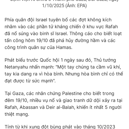
Ðiện thoại Thời báo VTV:
024.66 897 897
1/10/2025 (Ảnh: EPA)
Email:
toasoan@vtv.vn
Phía quân đội Israel tuyên bố các đợt không kích
Liên hệ quảng cáo:
024-7300.7108
nhằm vào các phần tử kháng chiến ở khu vực Rafah
đã nổ súng vào binh sĩ Israel. Thông cáo cho biết loạt
tấn công hôm 19/10 đã phá hủy đường hầm và các
công trình quân sự của Hamas.
Phát biểu trước Quốc hội 1 ngày sau đó, Thủ tướng
Netanyahu nhấn mạnh: "Một tay chúng ta cầm vũ khí,
tay kia dang ra vì hòa bình. Nhưng hòa bình chỉ có thể
đạt được từ sức mạnh".
Tại Gaza, các nhân chứng Palestine cho biết trong
đêm 19/10, nhiều vụ nổ và giao tranh dữ dội xảy ra tại
® Cấm sao chép dưới mọi hình thức nếu không có sự chấp
thuận bằng văn bản. Ghi rõ nguồn VTV.vn khi phát hành lại
Rafah, Abassan và Deir al-Balah, khiến ít nhất 5 người
thông tin từ website này.
thiệt mạng.
Tính từ khi xung đột bùng phát vào tháng 10/2023