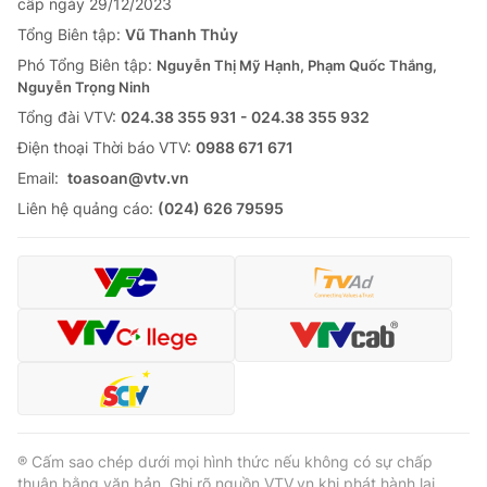
cấp ngày 29/12/2023
Tổng Biên tập:
Vũ Thanh Thủy
Phó Tổng Biên tập:
Nguyễn Thị Mỹ Hạnh, Phạm Quốc Thắng,
Nguyễn Trọng Ninh
Tổng đài VTV:
024.38 355 931 - 024.38 355 932
Ðiện thoại Thời báo VTV:
0988 671 671
Email:
toasoan@vtv.vn
Liên hệ quảng cáo:
(024) 626 79595
® Cấm sao chép dưới mọi hình thức nếu không có sự chấp
thuận bằng văn bản. Ghi rõ nguồn VTV.vn khi phát hành lại