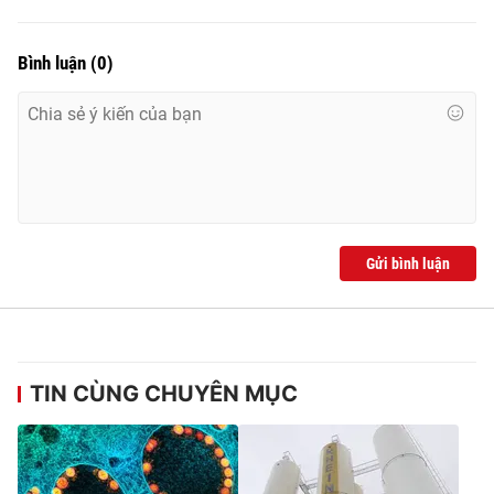
Bình luận
(
0
)
Gửi bình luận
TIN CÙNG CHUYÊN MỤC