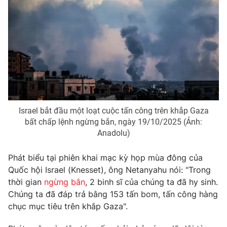
Phim VTV
Giải trí
Hậu trường
Điện ảnh
Đời sống
Nhân vật
Âm nhạc
Du lịch
Khán giả
Giáo dục
Sao
Làm đẹp
Giải sao mai
Tuyển sinh
Công nghệ
Chất lượng cuộc sống
Israel bắt đầu một loạt cuộc tấn công trên khắp Gaza
Học trực tuyến
Hitech Công nghệ tương lai
bất chấp lệnh ngừng bắn, ngày 19/10/2025 (Ảnh:
Giao lưu trực tuyến
Anadolu)
Sản phẩm
Phát biểu tại phiên khai mạc kỳ họp mùa đông của
Lịch phát sóng
Thị trường
Quốc hội Israel (Knesset), ông Netanyahu nói: "Trong
Tư vấn
thời gian
ngừng bắn
, 2 binh sĩ của chúng ta đã hy sinh.
Chúng ta đã đáp trả bằng 153 tấn bom, tấn công hàng
Chuyên mục khác
chục mục tiêu trên khắp Gaza".
Emagazine
Podcast