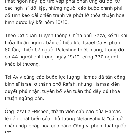
Phát ngôn này lập tức vấp phải phản ứng dữ dội từ
các nghị sĩ đối lập, những người cáo buộc chính phủ
Photo
Infographic
cố tình kéo dài chiến tranh và phớt lờ thỏa thuận hòa
bình được ký kết hôm 10/10.
Video
Shorts video
Theo Cơ quan Truyền thông Chính phủ Gaza, kể từ khi
thỏa thuận ngừng bắn có hiệu lực, Israel đã vi phạm
VTV Money
VTV Thể thao
80 lần, khiến 97 người Palestine thiệt mạng, trong đó
có 44 người chỉ trong ngày 19/10, cùng 230 người
VTV Sức khoẻ
Bất động sản
khác bị thương.
Tel Aviv cũng cáo buộc lực lượng Hamas đã tấn công
Thị trường 24h
Tấm lòng Việt
binh sĩ Israel ở thành phố Rafah, nhưng Hamas kiên
quyết phủ nhận, tuyên bố vẫn tuân thủ đầy đủ thỏa
VTV4
Vươn mình bằng AI
thuận ngừng bắn.
Ông Izzat al-Risheq, thành viên cấp cao của Hamas,
VTV9
VTV8
lên án phát biểu của Thủ tướng Netanyahu là "cái cớ
nhằm hợp pháp hóa các hành động vi phạm luật quốc
Liên hệ tòa soạn
English
tế".