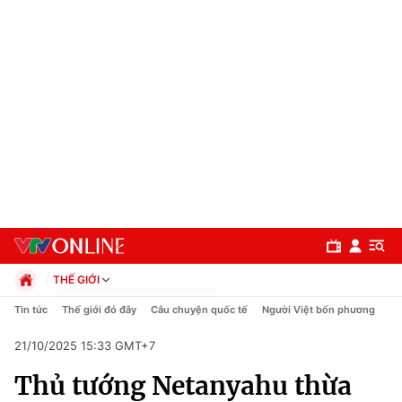
THẾ GIỚI
Chính trị
Tin tức
Thế giới đó đây
Câu chuyện quốc tế
Người Việt bốn phương
Xã hội
21/10/2025 15:33 GMT+7
Pháp luật
Chuyên mục
Kinh tế
Thủ tướng Netanyahu thừa
Thể thao