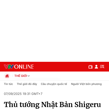
THẾ GIỚI
Chính trị
Tin tức
Thế giới đó đây
Câu chuyện quốc tế
Người Việt bốn phương
Xã hội
07/09/2025 19:31 GMT+7
Pháp luật
Chuyên mục
Kinh tế
Thủ tướng Nhật Bản Shigeru
Thể thao