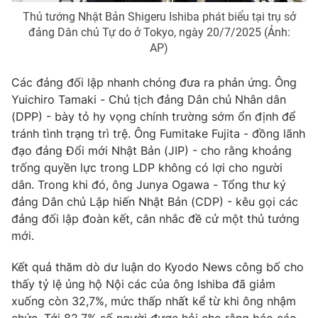
Thủ tướng Nhật Bản Shigeru Ishiba phát biểu tại trụ sở
đảng Dân chủ Tự do ở Tokyo, ngày 20/7/2025 (Ảnh:
AP)
THỜI BÁO VTV
Các đảng đối lập nhanh chóng đưa ra phản ứng. Ông
Yuichiro Tamaki - Chủ tịch đảng Dân chủ Nhân dân
(DPP) - bày tỏ hy vọng chính trường sớm ổn định để
tránh tình trạng trì trệ. Ông Fumitake Fujita - đồng lãnh
Theo dõi báo trên
đạo đảng Đổi mới Nhật Bản (JIP) - cho rằng khoảng
trống quyền lực trong LDP không có lợi cho người
Cơ quan chủ quản:
Đài Truyền hình Việt Nam
dân. Trong khi đó, ông Junya Ogawa - Tổng thư ký
Cơ quan báo chí:
Thời báo VTV
đảng Dân chủ Lập hiến Nhật Bản (CDP) - kêu gọi các
đảng đối lập đoàn kết, cân nhắc đề cử một thủ tướng
Giấy phép hoạt động báo in và báo điện tử số 483/GP-BTTTT
cấp ngày 29/12/2023
mới.
Tổng Biên tập:
Vũ Thanh Thủy
Kết quả thăm dò dư luận do Kyodo News công bố cho
Phó Tổng Biên tập:
Nguyễn Thị Mỹ Hạnh, Phạm Quốc Thắng,
thấy tỷ lệ ủng hộ Nội các của ông Ishiba đã giảm
Nguyễn Trọng Ninh
xuống còn 32,7%, mức thấp nhất kể từ khi ông nhậm
Tổng đài VTV:
024.38 355 931 - 024.38 355 932
chức. Tới 82,7% số người được hỏi cho rằng báo cáo