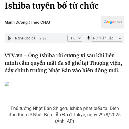
Chính trị
Ishiba tuyên bố từ chức
Truyền hình
Văn hóa - Giải trí
Xã hội
Y tế
Mạnh Dương (Theo CNA)
Đời sống
Pháp luật
Công nghệ
Nghe đọc bài
2:22
Giáo dục
Y tế
VTV.vn - Ông Ishiba rời cương vị sau khi liên
minh cầm quyền mất đa số ghế tại Thượng viện,
Thế giới
đẩy chính trường Nhật Bản vào biến động mới.
Tin tức
Kinh tế
Thế giới đó đây
Tài chính
Dữ liệu và đời sống
Câu chuyện quốc tế
Thị trường
Thủ tướng Nhật Bản Shigeru Ishiba phát biểu tại Diễn
đàn Kinh tế Nhật Bản - Ấn Độ ở Tokyo, ngày 29/8/2025
Truyền hình
Góc doanh nghiệp
(Ảnh: AP)