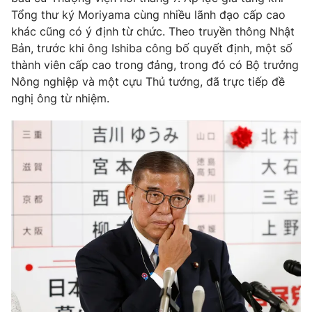
Tổng thư ký Moriyama cùng nhiều lãnh đạo cấp cao
Photo
Infographic
khác cũng có ý định từ chức. Theo truyền thông Nhật
Bản, trước khi ông Ishiba công bố quyết định, một số
Video
Shorts video
thành viên cấp cao trong đảng, trong đó có Bộ trưởng
Nông nghiệp và một cựu Thủ tướng, đã trực tiếp đề
nghị ông từ nhiệm.
VTV Money
VTV Thể thao
VTV Sức khoẻ
Bất động sản
Thị trường 24h
Tấm lòng Việt
VTV4
Vươn mình bằng AI
VTV9
VTV8
Liên hệ tòa soạn
English