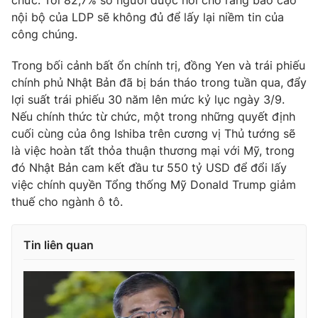
Ðiện thoại Thời báo VTV:
024.66 897 897
nội bộ của LDP sẽ không đủ để lấy lại niềm tin của
Email:
toasoan@vtv.vn
công chúng.
Liên hệ quảng cáo:
024-7300.7108
Trong bối cảnh bất ổn chính trị, đồng Yen và trái phiếu
chính phủ Nhật Bản đã bị bán tháo trong tuần qua, đẩy
lợi suất trái phiếu 30 năm lên mức kỷ lục ngày 3/9.
Nếu chính thức từ chức, một trong những quyết định
cuối cùng của ông Ishiba trên cương vị Thủ tướng sẽ
là việc hoàn tất thỏa thuận thương mại với Mỹ, trong
đó Nhật Bản cam kết đầu tư 550 tỷ USD để đổi lấy
việc chính quyền Tổng thống Mỹ Donald Trump giảm
thuế cho ngành ô tô.
Tin liên quan
® Cấm sao chép dưới mọi hình thức nếu không có sự chấp
thuận bằng văn bản. Ghi rõ nguồn VTV.vn khi phát hành lại
thông tin từ website này.