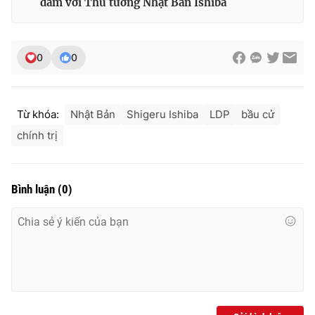
đàm với Thủ tướng Nhật Bản Ishiba
0
0
Từ khóa:
Nhật Bản
Shigeru Ishiba
LDP
bầu cử
chính trị
Bình luận
(
0
)