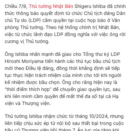
Phim VTV
Giải trí
Chiều 7/9,
Thủ tướng Nhật Bản
Shigeru Ishiba đã chính
Hậu trường
thức thông báo quyết định từ chức Chủ tịch đảng Dân
Điện ảnh
chủ Tự do (LDP) cầm quyền tại cuộc họp báo ở Văn
Đời sống
Nhân vật
phòng Thủ tướng. Theo hệ thống chính trị Nhật Bản,
Âm nhạc
việc từ chức lãnh đạo LDP đồng nghĩa với việc ông rời
Du lịch
Khán giả
Giáo dục
cương vị Thủ tướng.
Sao
Làm đẹp
Giải sao mai
Tuyển sinh
Ông Ishiba nhấn mạnh đã giao cho Tổng thư ký LDP
Công nghệ
Chất lượng cuộc sống
Hiroshi Moriyama tiến hành các thủ tục bầu chủ tịch
Học trực tuyến
mới theo Điều lệ đảng, đồng thời khẳng định sẽ tiếp
Hitech Công nghệ tương lai
Giao lưu trực tuyến
tục thực hiện trách nhiệm của mình cho tới khi người
Sản phẩm
kế nhiệm được bầu chọn. Ông cho rằng hiện nay là
“thời điểm thích hợp” để chuyển giao quyền lực, sau
Lịch phát sóng
Thị trường
khi liên minh cầm quyền để mất thế đa số tại cả Hạ
viện và Thượng viện.
Tư vấn
Chuyên mục khác
Thủ tướng Ishiba nhậm chức từ tháng 10/2024, nhưng
liên tiếp chịu sức ép từ nội bộ sau thất bại trong cuộc
Emagazine
Podcast
bầu cử Thượng viện hồi tháng 7. Áp lực gia tăng khi