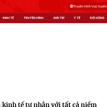
Truyền hình trực tuyến
KINH TẾ
TRUYỀN HÌNH
GIẢI TRÍ
Y TẾ
ĐỜI SỐNG
Pháp luật
Y tế
Truyền hình
Multimedia
Phim VTV
Video
Hậu trường
Shorts video
Nhân vật
Podcast
Khán giả
EMagazine
Giải sao mai
Photo
 kinh tế tư nhân với tất cả niềm
Infographic