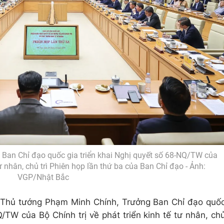
Ban Chỉ đạo quốc gia triển khai Nghị quyết số 68-NQ/TW của
 tư nhân, chủ trì Phiên họp lần thứ ba của Ban Chỉ đạo - Ảnh:
VGP/Nhật Bắc
ủ, Thủ tướng Phạm Minh Chính, Trưởng Ban Chỉ đạo quố
/TW của Bộ Chính trị về phát triển kinh tế tư nhân, ch