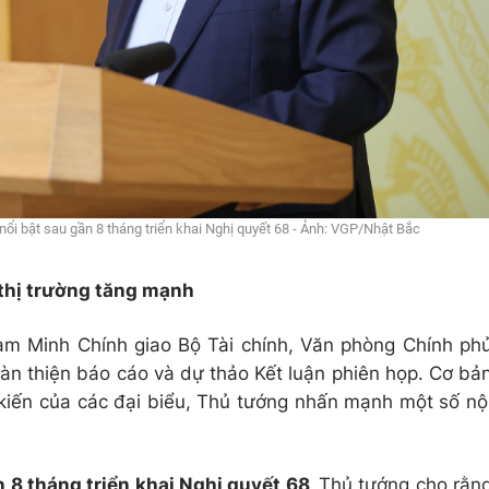
i bật sau gần 8 tháng triển khai Nghị quyết 68 - Ảnh: VGP/Nhật Bắc
thị trường tăng mạnh
ạm Minh Chính giao Bộ Tài chính, Văn phòng Chính ph
oàn thiện báo cáo và dự thảo Kết luận phiên họp. Cơ bả
 kiến của các đại biểu, Thủ tướng nhấn mạnh một số nộ
 8 tháng triển khai Nghị quyết 68,
Thủ tướng cho rằn