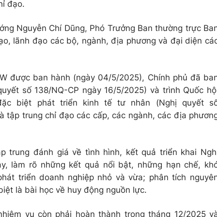
hỉ đạo.
ớng Nguyễn Chí Dũng, Phó Trưởng Ban thường trực Ba
ạo, lãnh đạo các bộ, ngành, địa phương và đại diện cá
TW được ban hành (ngày 04/5/2025), Chính phủ đã ba
uyết số 138/NQ-CP ngày 16/5/2025) và trình Quốc hộ
ặc biệt phát triển kinh tế tư nhân (Nghị quyết s
 tập trung chỉ đạo các cấp, các ngành, các địa phươn
p trung đánh giá về tình hình, kết quả triển khai Ngh
y, làm rõ những kết quả nổi bật, những hạn chế, kh
phát triển doanh nghiệp nhỏ và vừa; phân tích nguyê
iệt là bài học về huy động nguồn lực.
nhiệm vụ còn phải hoàn thành trong tháng 12/2025 v