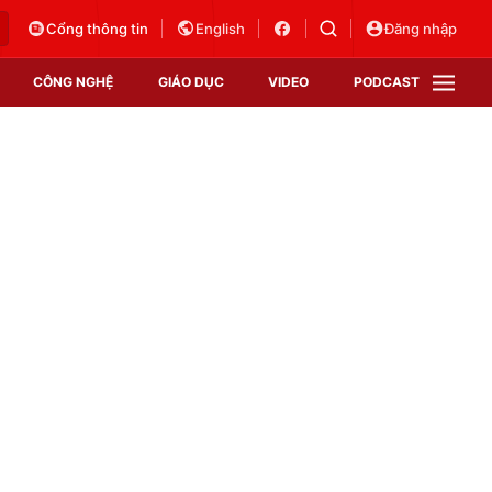
Cổng thông tin
English
Đăng nhập
CÔNG NGHỆ
GIÁO DỤC
VIDEO
PODCAST
VTV Money
VTV Thể thao
VTV Sức khoẻ
Bất động sản
Thị trường 24h
Tấm lòng Việt
Vươn mình bằng AI
VTV4
VTV8
VTV9
Lịch phát sóng
Giao lưu trực tuyến
Sự kiện