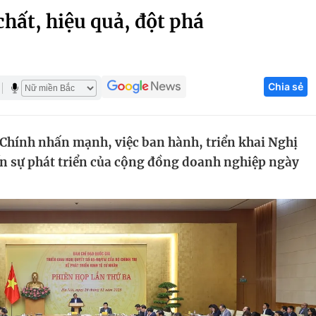
chất, hiệu quả, đột phá
Góc ảnh
Giáo dục
Công nghệ
Chia sẻ
Tuyển sinh
Hitech Công ng
Học trực tuyến
Sản phẩm
hính nhấn mạnh, việc ban hành, triển khai Nghị
g
Thị trường
ến sự phát triển của cộng đồng doanh nghiệp ngày
Tư vấn