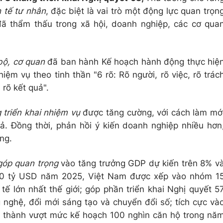
h tế tư nhân
, đặc biệt là vai trò một động lực quan trọn
đã thẩm thấu trong xã hội, doanh nghiệp, các cơ qua
bộ, cơ quan
đã ban hành Kế hoạch hành động thực hiệ
ệm vụ theo tinh thần "6 rõ: Rõ người, rõ việc, rõ trác
 rõ kết quả".
 triển khai nhiệm vụ
được tăng cường, với cách làm mớ
. Đồng thời, phản hồi ý kiến doanh nghiệp nhiều hơn
ng.
góp quan trọng
vào tăng trưởng GDP dự kiến trên 8% v
20 tỷ USD năm 2025, Việt Nam được xếp vào nhóm 1
ế lớn nhất thế giới; góp phần triển khai Nghị quyết 5
 nghệ, đổi mới sáng tạo và chuyển đổi số; tích cực và
n thành vượt mức kế hoạch 100 nghìn căn hộ trong nă