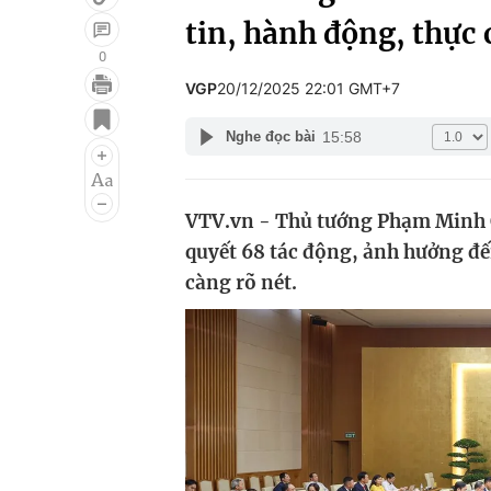
tin, hành động, thực 
0
VGP
20/12/2025 22:01 GMT+7
Giải trí
Đời sống
15:58
Nghe đọc bài
Điện ảnh
Du lịch
Âm nhạc
Làm đẹp
VTV.vn - Thủ tướng Phạm Minh C
Sao
Chất lượng cuộc sốn
quyết 68 tác động, ảnh hưởng đ
càng rõ nét.