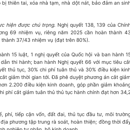
bị thiên tai, xóa nhà tạm, nhà dột nát, bảo đảm an sin
ực hiện được chú trọng.
Nghị quyết 138, 139 của Chín
ương 69 nhiệm vụ, riêng năm 2025 cần hoàn thành 4
 thành 37/43 nhiệm vụ (đạt trên 80%).
hành 15 luật, 1 nghị quyết của Quốc hội và ban hành 1
g dẫn thi hành; ban hành Nghị quyết 66 với mục tiêu cắ
yết thủ tục, 30% chi phí tuân thủ và 30% điều kiện kin
cắt giảm thời gian tới. Đã phê duyệt phương án cắt giả
hơn 2.200 điều kiện kinh doanh, góp phần giảm khoản
hi phí cắt giảm tuân thủ thủ tục hành chính đạt hơn 34,
, phí, tiếp cận vốn, đất đai, thủ tục đầu tư, môi trườn
địa phương tập trung rà soát, hoàn thiện; đồng thời đẩ
nh nghiệp tư nhân, hộ kinh doanh.