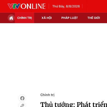
Thứ Bảy, 8/8/2026
CHÍNH TRỊ
XÃ HỘI
PHÁP LUẬT
THẾ GIỚI
Chính trị
Xã hội
Thế giới
Kinh tế
Tin tức
Tài chính
Thế giới đó đây
Thị trường
Câu chuyện quốc tế
Góc doanh nghiệp
Dữ liệu và đời sống
Chính trị
Thủ tướng: Phát triển