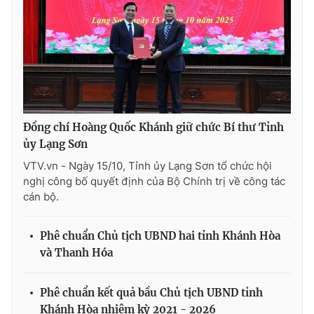
Cơ quan báo chí:
Thời báo VTV
Giấy phép hoạt động báo in và báo điện tử số 483/GP-BTTTT
cấp ngày 29/12/2023
Tổng Biên tập:
Vũ Thanh Thủy
Phó Tổng Biên tập:
Nguyễn Thị Mỹ Hạnh, Phạm Quốc Thắng,
Nguyễn Trọng Ninh
Tổng đài VTV:
024.38 355 931 - 024.38 355 932
Đồng chí Hoàng Quốc Khánh giữ chức Bí thư Tỉnh
Ðiện thoại Thời báo VTV:
024.66 897 897
ủy Lạng Sơn
Email:
toasoan@vtv.vn
VTV.vn - Ngày 15/10, Tỉnh ủy Lạng Sơn tổ chức hội
nghị công bố quyết định của Bộ Chính trị về công tác
Liên hệ quảng cáo:
024-7300.7108
cán bộ.
Phê chuẩn Chủ tịch UBND hai tỉnh Khánh Hòa
và Thanh Hóa
Phê chuẩn kết quả bầu Chủ tịch UBND tỉnh
Khánh Hòa nhiệm kỳ 2021 - 2026