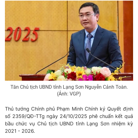
Tin tức
Kinh tế
Thế giới đó đây
Tài chính
Dữ liệu và đời sống
Câu chuyện quốc tế
Thị trường
Truyền hình
Góc doanh nghiệp
Phim VTV
Giải trí
Hậu trường
Điện ảnh
Đời sống
Nhân vật
Tân Chủ tịch UBND tỉnh Lạng Sơn Nguyễn Cảnh Toàn.
Âm nhạc
(Ảnh: VGP)
Du lịch
Khán giả
Giáo dục
Sao
Thủ tướng Chính phủ Phạm Minh Chính ký Quyết định
Làm đẹp
Giải sao mai
Tuyển sinh
số 2359/QĐ-TTg ngày 24/10/2025 phê chuẩn kết quả
Công nghệ
Chất lượng cuộc sống
bầu chức vụ Chủ tịch UBND tỉnh Lạng Sơn nhiệm kỳ
Học trực tuyến
2021 - 2026.
Hitech Công nghệ tương lai