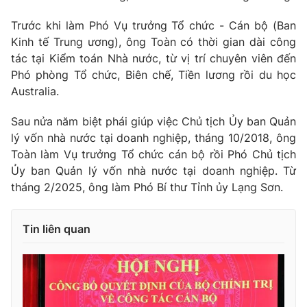
Thị trường 24h
Tấm lòng Việt
Trước khi làm Phó Vụ trưởng Tổ chức - Cán bộ (Ban
Kinh tế Trung ương), ông Toàn có thời gian dài công
VTV4
Vươn mình bằng AI
tác tại Kiểm toán Nhà nước, từ vị trí chuyên viên đến
Phó phòng Tổ chức, Biên chế, Tiền lương rồi du học
VTV9
VTV8
Australia.
Sau nửa năm biệt phái giúp việc Chủ tịch Ủy ban Quản
Liên hệ tòa soạn
English
lý vốn nhà nước tại doanh nghiệp, tháng 10/2018, ông
Toàn làm Vụ trưởng Tổ chức cán bộ rồi Phó Chủ tịch
Ủy ban Quản lý vốn nhà nước tại doanh nghiệp. Từ
tháng 2/2025, ông làm Phó Bí thư Tỉnh ủy Lạng Sơn.
THỜI BÁO VTV
Tin liên quan
Theo dõi báo trên
Cơ quan chủ quản:
Đài Truyền hình Việt Nam