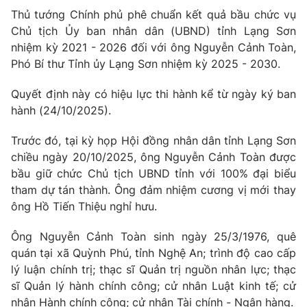
Giao lưu trực tuyến
Thủ tướng Chính phủ phê chuẩn kết quả bầu chức vụ
Sản phẩm
Chủ tịch Ủy ban nhân dân (UBND) tỉnh Lạng Sơn
Lịch phát sóng
Thị trường
nhiệm kỳ 2021 - 2026 đối với ông Nguyễn Cảnh Toàn,
Phó Bí thư Tỉnh ủy Lạng Sơn nhiệm kỳ 2025 - 2030.
Tư vấn
Chuyên mục khác
Quyết định này có hiệu lực thi hành kể từ ngày ký ban
hành (24/10/2025).
Emagazine
Podcast
Trước đó, tại kỳ họp Hội đồng nhân dân tỉnh Lạng Sơn
Photo
Infographic
chiều ngày 20/10/2025, ông Nguyễn Cảnh Toàn được
bầu giữ chức Chủ tịch UBND tỉnh với 100% đại biểu
tham dự tán thành. Ông đảm nhiệm cương vị mới thay
Video
Shorts video
ông Hồ Tiến Thiệu nghỉ hưu.
VTV Money
VTV Thể thao
Ông Nguyễn Cảnh Toàn sinh ngày 25/3/1976, quê
quán tại xã Quỳnh Phú, tỉnh Nghệ An; trình độ cao cấp
lý luận chính trị; thạc sĩ Quản trị nguồn nhân lực; thạc
VTV Sức khoẻ
Bất động sản
sĩ Quản lý hành chính công; cử nhân Luật kinh tế; cử
nhân Hành chính công; cử nhân Tài chính - Ngân hàng.