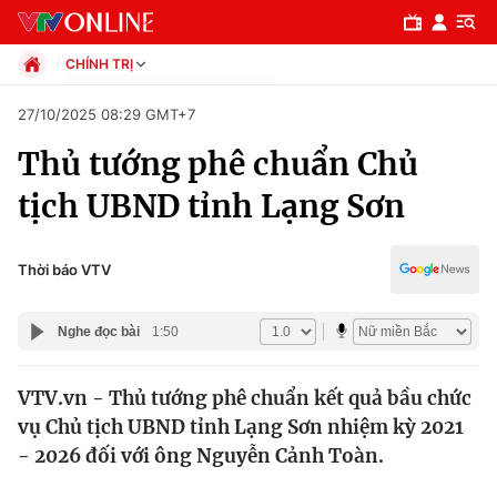
CHÍNH TRỊ
Chính trị
27/10/2025 08:29 GMT+7
Xã hội
Thủ tướng phê chuẩn Chủ
Pháp luật
Chuyên mục
Kinh tế
tịch UBND tỉnh Lạng Sơn
Thể thao
Chính trị
Truyền hình
Văn hóa - Giải trí
Thời báo VTV
Xã hội
Y tế
Đời sống
Nghe đọc bài
1:50
Pháp luật
Công nghệ
Giáo dục
VTV.vn - Thủ tướng phê chuẩn kết quả bầu chức
Y tế
vụ Chủ tịch UBND tỉnh Lạng Sơn nhiệm kỳ 2021
- 2026 đối với ông Nguyễn Cảnh Toàn.
Thế giới