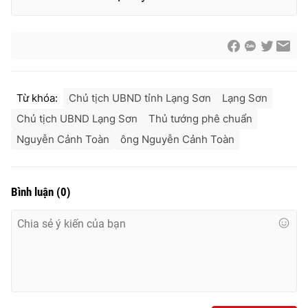
® Cấm sao chép dưới mọi hình thức nếu không có sự chấp
thuận bằng văn bản. Ghi rõ nguồn VTV.vn khi phát hành lại
thông tin từ website này.
Từ khóa:
Chủ tịch UBND tỉnh Lạng Sơn
Lạng Sơn
Chủ tịch UBND Lạng Sơn
Thủ tướng phê chuẩn
Nguyễn Cảnh Toàn
ông Nguyễn Cảnh Toàn
Bình luận
(
0
)