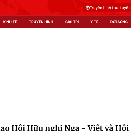
Truyền hình trực tuyến
KINH TẾ
TRUYỀN HÌNH
GIẢI TRÍ
Y TẾ
ĐỜI SỐNG
Pháp luật
Y tế
Truyền hình
Multimedia
Phim VTV
Video
Hậu trường
Shorts video
Nhân vật
Podcast
Khán giả
EMagazine
Giải sao mai
Photo
đạo Hội Hữu nghị Nga - Việt và Hội
Infographic