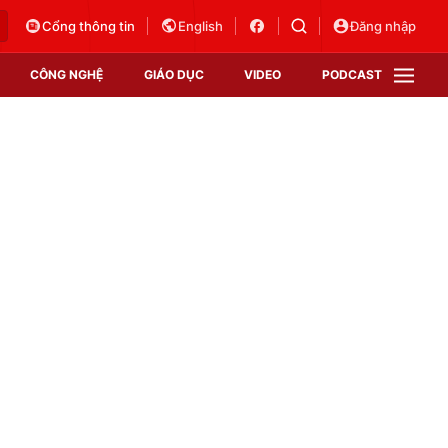
Cổng thông tin
English
Đăng nhập
CÔNG NGHỆ
GIÁO DỤC
VIDEO
PODCAST
VTV Money
VTV Thể thao
VTV Sức khoẻ
Bất động sản
Thị trường 24h
Tấm lòng Việt
Vươn mình bằng AI
VTV4
VTV8
VTV9
Lịch phát sóng
Giao lưu trực tuyến
Sự kiện