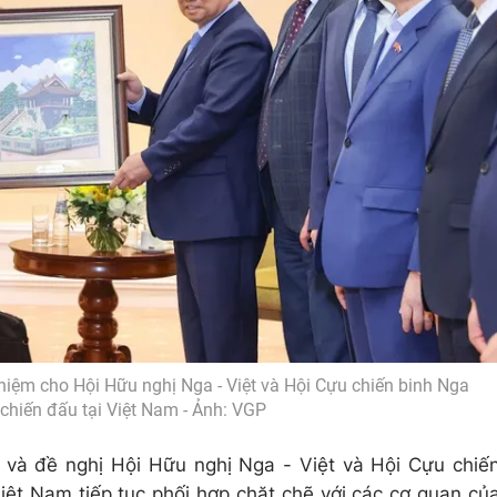
niệm cho Hội Hữu nghị Nga - Việt và Hội Cựu chiến binh Nga
chiến đấu tại Việt Nam - Ảnh: VGP
 và đề nghị Hội Hữu nghị Nga
-
Việt và Hội Cựu chiế
iệt Nam tiếp tục phối hợp chặt chẽ với các cơ quan củ