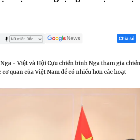
Góc ảnh
Giáo dục
Công nghệ
Chia sẻ
Tuyển sinh
Hitech Công ng
Học trực tuyến
Sản phẩm
Nga - Việt và Hội Cựu chiến binh Nga tham gia chiế
g
Thị trường
c cơ quan của Việt Nam để có nhiều hơn các hoạt
Tư vấn