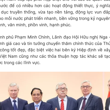
nước để có nhiều hơn các hoạt động thiết thực, ý nghĩ
o dục truyền thống, vừa tạo nền tảng, động lực vun đắ
ho mỗi nước phát triển nhanh, bền vững trong kỷ nguyê
nh, văn minh, phồn vinh, hạnh phúc.
ính phủ Phạm Minh Chính, Lãnh đạo Hội Hữu nghị Nga
nh giá cao và tin tưởng chuyến thăm chính thức của Th
ông tốt đẹp, đặc biệt việc hai bên ký Hiệp định về xâ
Việt Nam cũng như các thỏa thuận hợp tác khác sẽ tạ
c trong các lĩnh vực.