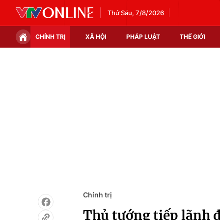
Thứ Sáu, 7/8/2026
CHÍNH TRỊ
XÃ HỘI
PHÁP LUẬT
THẾ GIỚI
Chính trị
Xã hội
Thế giới
Kinh tế
Tin tức
Tài chính
Thế giới đó đây
Thị trường
Câu chuyện quốc tế
Góc doanh nghiệp
Dữ liệu và đời sống
Chính trị
Thủ tướng tiếp lãnh 