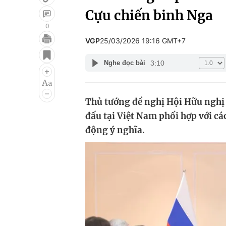
Cựu chiến binh Nga
0
VGP
25/03/2026 19:16 GMT+7
Giải trí
Đời sống
3:10
Nghe đọc bài
Điện ảnh
Du lịch
Âm nhạc
Làm đẹp
Thủ tướng đề nghị Hội Hữu nghị 
Sao
Chất lượng cuộc sốn
đấu tại Việt Nam phối hợp với cá
động ý nghĩa.