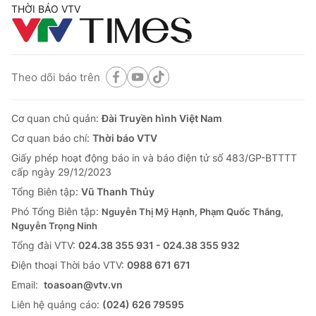
THỜI BÁO VTV
® Cấm sao chép dưới mọi hình thức nếu không có sự chấp
Theo dõi báo trên
thuận bằng văn bản. Ghi rõ nguồn VTV.vn khi phát hành lại
thông tin từ website này.
Cơ quan chủ quản:
Đài Truyền hình Việt Nam
Cơ quan báo chí:
Thời báo VTV
Giấy phép hoạt động báo in và báo điện tử số 483/GP-BTTTT
cấp ngày 29/12/2023
Tổng Biên tập:
Vũ Thanh Thủy
Phó Tổng Biên tập:
Nguyễn Thị Mỹ Hạnh, Phạm Quốc Thắng,
Nguyễn Trọng Ninh
Tổng đài VTV:
024.38 355 931 - 024.38 355 932
Ðiện thoại Thời báo VTV:
0988 671 671
Email:
toasoan@vtv.vn
Liên hệ quảng cáo:
(024) 626 79595