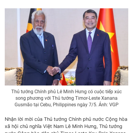
Tin tức
Kinh tế
Thế giới đó đây
Tài chính
Dữ liệu và đời sống
Câu chuyện quốc tế
Thị trường
Truyền hình
Góc doanh nghiệp
Phim VTV
Giải trí
Hậu trường
Điện ảnh
Đời sống
Nhân vật
Âm nhạc
Thủ tướng Chính phủ Lê Minh Hưng có cuộc tiếp xúc
Du lịch
Khán giả
Giáo dục
song phương với Thủ tướng Timor-Leste Xanana
Sao
Gusmão tại Cebu, Philippines ngày 7/5. Ảnh: VGP
Làm đẹp
Giải sao mai
Tuyển sinh
Công nghệ
Chất lượng cuộc sống
Nhận lời mời của Thủ tướng Chính phủ nước Cộng hòa
Học trực tuyến
xã hội chủ nghĩa Việt Nam Lê Minh Hưng, Thủ tướng
Hitech Công nghệ tương lai