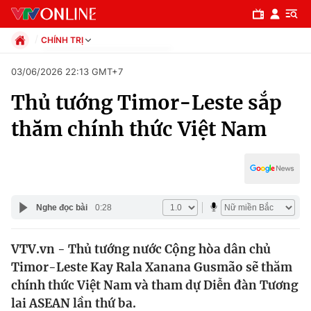
CHÍNH TRỊ
Chính trị
03/06/2026 22:13 GMT+7
Xã hội
Thủ tướng Timor-Leste sắp
Pháp luật
Chuyên mục
Kinh tế
thăm chính thức Việt Nam
Thể thao
Chính trị
Truyền hình
Văn hóa - Giải trí
Xã hội
Y tế
Đời sống
Nghe đọc bài
0:28
Pháp luật
Công nghệ
Giáo dục
VTV.vn - Thủ tướng nước Cộng hòa dân chủ
Y tế
Timor-Leste Kay Rala Xanana Gusmão sẽ thăm
chính thức Việt Nam và tham dự Diễn đàn Tương
Thế giới
lai ASEAN lần thứ ba.