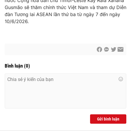
Giao lưu trực tuyến
nước Cộng hòa dân chủ Timor-Leste Kay Rala Xanana
Sản phẩm
Gusmão sẽ thăm chính thức Việt Nam và tham dự Diễn
đàn Tương lai ASEAN lần thứ ba từ ngày 7 đến ngày
Lịch phát sóng
Thị trường
10/6/2026.
Tư vấn
Chuyên mục khác
Emagazine
Podcast
Bình luận
(
0
)
Photo
Infographic
Video
Shorts video
VTV Money
VTV Thể thao
VTV Sức khoẻ
Bất động sản
Gửi bình luận