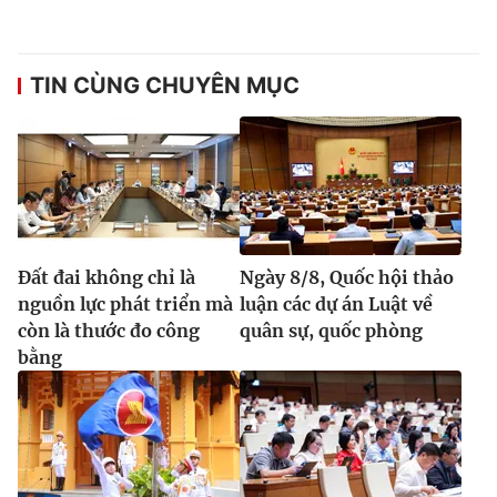
Thị trường 24h
Tấm lòng Việt
VTV4
Vươn mình bằng AI
TIN CÙNG CHUYÊN MỤC
VTV9
VTV8
Liên hệ tòa soạn
English
Đất đai không chỉ là
Ngày 8/8, Quốc hội thảo
nguồn lực phát triển mà
luận các dự án Luật về
THỜI BÁO VTV
còn là thước đo công
quân sự, quốc phòng
bằng
Theo dõi báo trên
Cơ quan chủ quản:
Đài Truyền hình Việt Nam