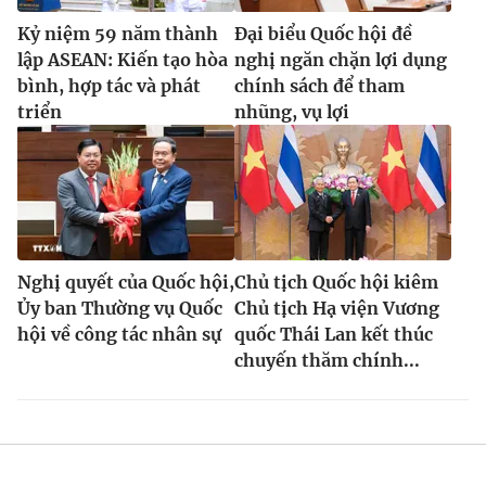
Cơ quan báo chí:
Thời báo VTV
Kỷ niệm 59 năm thành
Đại biểu Quốc hội đề
Giấy phép hoạt động báo in và báo điện tử số 483/GP-BTTTT
lập ASEAN: Kiến tạo hòa
nghị ngăn chặn lợi dụng
cấp ngày 29/12/2023
bình, hợp tác và phát
chính sách để tham
Tổng Biên tập:
Vũ Thanh Thủy
triển
nhũng, vụ lợi
Phó Tổng Biên tập:
Nguyễn Thị Mỹ Hạnh, Phạm Quốc Thắng,
Nguyễn Trọng Ninh
Tổng đài VTV:
024.38 355 931 - 024.38 355 932
Ðiện thoại Thời báo VTV:
024.66 897 897
Email:
toasoan@vtv.vn
Nghị quyết của Quốc hội,
Chủ tịch Quốc hội kiêm
Liên hệ quảng cáo:
024-7300.7108
Ủy ban Thường vụ Quốc
Chủ tịch Hạ viện Vương
hội về công tác nhân sự
quốc Thái Lan kết thúc
chuyến thăm chính...