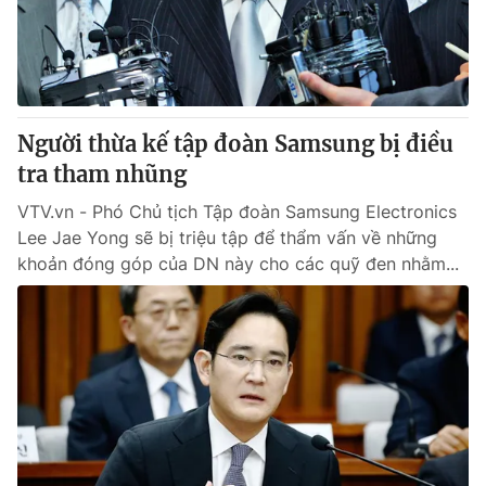
Tin tức
Kinh tế
Thế giới đó đây
Tài chính
Dữ liệu và đời sống
Câu chuyện quốc tế
Thị trường
Người thừa kế tập đoàn Samsung bị điều
Truyền hình
tra tham nhũng
Góc doanh nghiệp
VTV.vn - Phó Chủ tịch Tập đoàn Samsung Electronics
Phim VTV
Giải trí
Lee Jae Yong sẽ bị triệu tập để thẩm vấn về những
Hậu trường
khoản đóng góp của DN này cho các quỹ đen nhằm...
Điện ảnh
Đời sống
Nhân vật
Âm nhạc
Du lịch
Khán giả
Giáo dục
Sao
Làm đẹp
Giải sao mai
Tuyển sinh
Công nghệ
Chất lượng cuộc sống
Học trực tuyến
Hitech Công nghệ tương lai