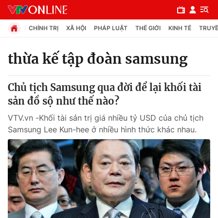
CHÍNH TRỊ
XÃ HỘI
PHÁP LUẬT
THẾ GIỚI
KINH TẾ
TRUYỀ
thừa kế tập đoàn samsung
Chuyên mục
Chủ tịch Samsung qua đời để lại khối tài
Chính trị
sản đồ sộ như thế nào?
VTV.vn -Khối tài sản trị giá nhiều tỷ USD của chủ tịch
Xã hội
Samsung Lee Kun-hee ở nhiều hình thức khác nhau.
Pháp luật
Y tế
Thế giới