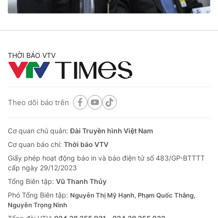
Thị trường 24h
Tấm lòng Việt
VTV4
Vươn mình bằng AI
THỜI BÁO VTV
VTV9
VTV8
Liên hệ tòa soạn
English
Theo dõi báo trên
Cơ quan chủ quản:
Đài Truyền hình Việt Nam
THỜI BÁO VTV
Cơ quan báo chí:
Thời báo VTV
Giấy phép hoạt động báo in và báo điện tử số 483/GP-BTTTT
cấp ngày 29/12/2023
Tổng Biên tập:
Vũ Thanh Thủy
Theo dõi báo trên
Phó Tổng Biên tập:
Nguyễn Thị Mỹ Hạnh, Phạm Quốc Thắng,
Nguyễn Trọng Ninh
Cơ quan chủ quản:
Đài Truyền hình Việt Nam