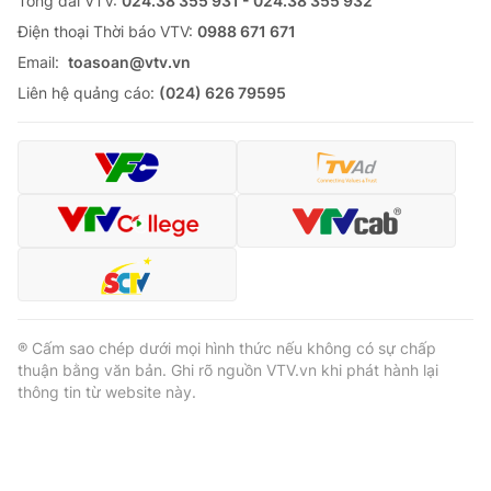
Tổng đài VTV:
024.38 355 931 - 024.38 355 932
Cơ quan báo chí:
Thời báo VTV
Ðiện thoại Thời báo VTV:
0988 671 671
Giấy phép hoạt động báo in và báo điện tử số 483/GP-BTTTT
Email:
toasoan@vtv.vn
cấp ngày 29/12/2023
Liên hệ quảng cáo:
(024) 626 79595
Tổng Biên tập:
Vũ Thanh Thủy
Phó Tổng Biên tập:
Nguyễn Thị Mỹ Hạnh, Phạm Quốc Thắng,
Nguyễn Trọng Ninh
Tổng đài VTV:
024.38 355 931 - 024.38 355 932
Ðiện thoại Thời báo VTV:
024.66 897 897
Email:
toasoan@vtv.vn
Liên hệ quảng cáo:
024-7300.7108
® Cấm sao chép dưới mọi hình thức nếu không có sự chấp
thuận bằng văn bản. Ghi rõ nguồn VTV.vn khi phát hành lại
thông tin từ website này.