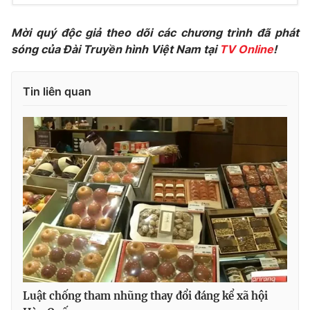
Photo
Infographic
Mời quý độc giả theo dõi các chương trình đã phát
sóng của Đài Truyền hình Việt Nam tại
TV Online
!
Video
Shorts video
Tin liên quan
VTV Money
VTV Thể thao
VTV Sức khoẻ
Bất động sản
Thị trường 24h
Tấm lòng Việt
VTV4
Vươn mình bằng AI
VTV9
VTV8
Luật chống tham nhũng thay đổi đáng kể xã hội
Liên hệ tòa soạn
English