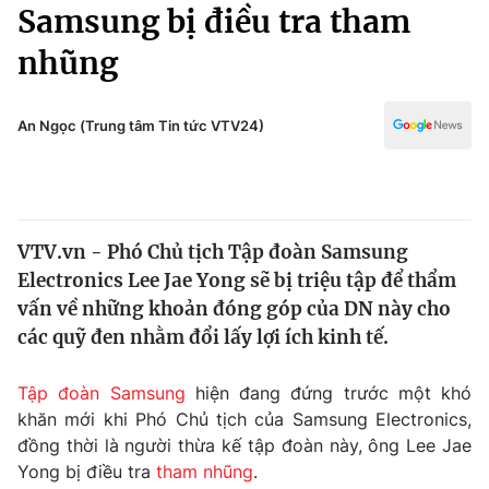
Chính trị
Samsung bị điều tra tham
Truyền hình
nhũng
Văn hóa - Giải trí
Xã hội
Y tế
Đời sống
An Ngọc (Trung tâm Tin tức VTV24)
Pháp luật
Công nghệ
Giáo dục
Y tế
VTV.vn - Phó Chủ tịch Tập đoàn Samsung
Thế giới
Electronics Lee Jae Yong sẽ bị triệu tập để thẩm
Tin tức
vấn về những khoản đóng góp của DN này cho
Kinh tế
các quỹ đen nhằm đổi lấy lợi ích kinh tế.
Thế giới đó đây
Tài chính
Dữ liệu và đời sống
Câu chuyện quốc tế
Tập đoàn Samsung
hiện đang đứng trước một khó
Thị trường
khăn mới khi Phó Chủ tịch của Samsung Electronics,
đồng thời là người thừa kế tập đoàn này, ông Lee Jae
Truyền hình
Góc doanh nghiệp
Yong bị điều tra
tham nhũng
.