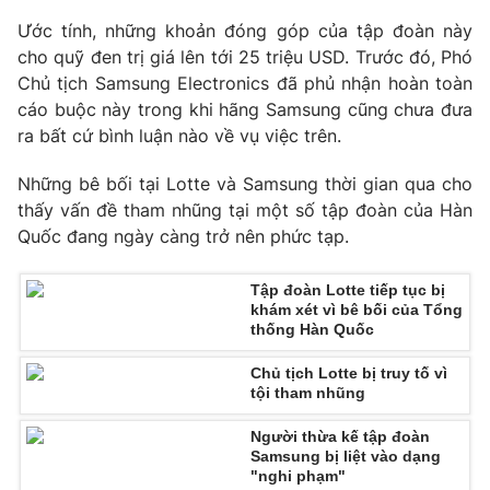
Phim VTV
Giải trí
Ước tính, những khoản đóng góp của tập đoàn này
Hậu trường
cho quỹ đen trị giá lên tới 25 triệu USD. Trước đó, Phó
Điện ảnh
Chủ tịch Samsung Electronics đã phủ nhận hoàn toàn
Đời sống
Nhân vật
cáo buộc này trong khi hãng Samsung cũng chưa đưa
Âm nhạc
Du lịch
ra bất cứ bình luận nào về vụ việc trên.
Khán giả
Giáo dục
Sao
Làm đẹp
Giải sao mai
Những bê bối tại Lotte và Samsung thời gian qua cho
Tuyển sinh
thấy vấn đề tham nhũng tại một số tập đoàn của Hàn
Công nghệ
Chất lượng cuộc sống
Quốc đang ngày càng trở nên phức tạp.
Học trực tuyến
Hitech Công nghệ tương lai
Giao lưu trực tuyến
Tập đoàn Lotte tiếp tục bị
Sản phẩm
khám xét vì bê bối của Tổng
thống Hàn Quốc
Lịch phát sóng
Thị trường
Chủ tịch Lotte bị truy tố vì
Tư vấn
tội tham nhũng
Chuyên mục khác
Người thừa kế tập đoàn
Samsung bị liệt vào dạng
Emagazine
Podcast
"nghi phạm"