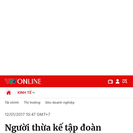
KINH TẾ
Chính trị
Tài chính
Thị trường
Góc doanh nghiệp
Xã hội
12/01/2017 10:47 GMT+7
Pháp luật
Chuyên mục
Kinh tế
Người thừa kế tập đoàn
Thể thao