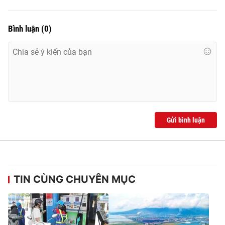
Ðiện thoại Thời báo VTV:
024.66 897 897
Email:
toasoan@vtv.vn
Bình luận
(
0
)
Liên hệ quảng cáo:
024-7300.7108
Gửi bình luận
® Cấm sao chép dưới mọi hình thức nếu không có sự chấp
TIN CÙNG CHUYÊN MỤC
thuận bằng văn bản. Ghi rõ nguồn VTV.vn khi phát hành lại
thông tin từ website này.