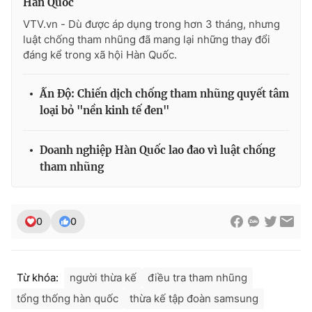
Hàn Quốc
VTV.vn - Dù được áp dụng trong hơn 3 tháng, nhưng
luật chống tham nhũng đã mang lại những thay đổi
đáng kể trong xã hội Hàn Quốc.
THỜI BÁO VTV
Ấn Độ: Chiến dịch chống tham nhũng quyết tâm
loại bỏ "nền kinh tế đen"
Theo dõi báo trên
Doanh nghiệp Hàn Quốc lao đao vì luật chống
tham nhũng
Cơ quan chủ quản:
Đài Truyền hình Việt Nam
Cơ quan báo chí:
Thời báo VTV
Giấy phép hoạt động báo in và báo điện tử số 483/GP-BTTTT
0
0
cấp ngày 29/12/2023
Tổng Biên tập:
Vũ Thanh Thủy
Phó Tổng Biên tập:
Nguyễn Thị Mỹ Hạnh, Phạm Quốc Thắng,
Từ khóa:
người thừa kế
điều tra tham nhũng
Nguyễn Trọng Ninh
tổng thống hàn quốc
thừa kế tập đoàn samsung
Tổng đài VTV:
024.38 355 931 - 024.38 355 932