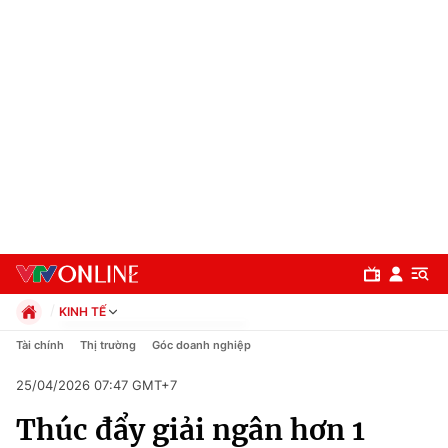
KINH TẾ
Chính trị
Tài chính
Thị trường
Góc doanh nghiệp
Xã hội
25/04/2026 07:47 GMT+7
Pháp luật
Chuyên mục
Kinh tế
Thúc đẩy giải ngân hơn 1
Thể thao