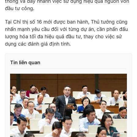
thông và đẩy nhanh việc sử dụng hiệu quả nguồn vốn
đầu tư công.
Tại Chỉ thị số 16 mới được ban hành, Thủ tướng cũng
nhấn mạnh yêu cầu đối với từng dự án, cần phấn đấu
THỜI BÁO VTV
lượng hóa tối đa hiệu quả đầu tư, thay cho việc sử
dụng các đánh giá định tính.
Theo dõi báo trên
Tin liên quan
Cơ quan chủ quản:
Đài Truyền hình Việt Nam
Cơ quan báo chí:
Thời báo VTV
Giấy phép hoạt động báo in và báo điện tử số 483/GP-BTTTT
cấp ngày 29/12/2023
Tổng Biên tập:
Vũ Thanh Thủy
Phó Tổng Biên tập:
Nguyễn Thị Mỹ Hạnh, Phạm Quốc Thắng,
Nguyễn Trọng Ninh
Tổng đài VTV:
024.38 355 931 - 024.38 355 932