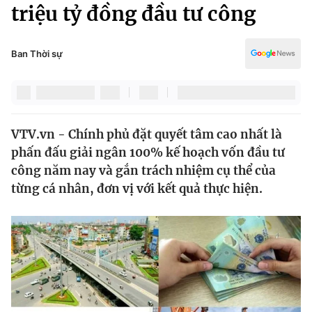
Chính trị
triệu tỷ đồng đầu tư công
Truyền hình
Văn hóa - Giải trí
Xã hội
Y tế
Ban Thời sự
Đời sống
Pháp luật
Công nghệ
Giáo dục
Y tế
VTV.vn - Chính phủ đặt quyết tâm cao nhất là
phấn đấu giải ngân 100% kế hoạch vốn đầu tư
Thế giới
công năm nay và gắn trách nhiệm cụ thể của
từng cá nhân, đơn vị với kết quả thực hiện.
Tin tức
Kinh tế
Thế giới đó đây
Tài chính
Dữ liệu và đời sống
Câu chuyện quốc tế
Thị trường
Truyền hình
Góc doanh nghiệp