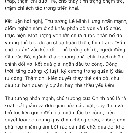
thấp, thậm chí dưới 1%, cho thấy tình trạng chậm trễ,
thậm chí ách tắc trong triển khai.
Photo
Infographic
Kết luận hội nghị, Thủ tướng Lê Minh Hưng nhấn mạnh,
Video
Shorts video
điểm nghẽn nằm ở cả khâu phân bổ vốn và tổ chức
thực hiện. Một lượng vốn lớn chưa được phân bổ do
vướng thủ tục, dự án chưa hoàn thiện, tình trạng "vốn
VTV Money
VTV Thể thao
chờ dự án" vẫn kéo dài. Thủ tướng chỉ rõ, người đứng
đầu các Bộ, ngành, địa phương phải chịu trách nhiệm
VTV Sức khoẻ
Bất động sản
chính đối với kết quả giải ngân đầu tư công. Đồng
thời, tăng cường kỷ luật, kỷ cương trong quản lý đầu
tư công. Thậm chí, kiên quyết thay thế cán bộ, chủ
Thị trường 24h
Tấm lòng Việt
đầu tư, ban quản lý dự án, hay nhà thầu yếu kém.
VTV4
Vươn mình bằng AI
Thủ tướng nhấn mạnh, chủ trương của Chính phủ là rà
soát, cắt giảm và đơn giản hóa các luật, quy định và
thủ tục liên quan đến giải ngân đầu tư công, kiên
VTV9
VTV8
quyết loại bỏ những quy định chồng chéo, không còn
phù hợp nhằm giảm bớt rào cản thể chế, qua đó, khơi
Liên hệ tòa soạn
English