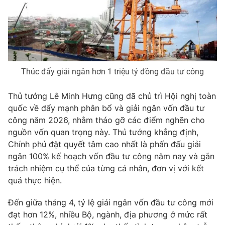
Phim VTV
Giải trí
Hậu trường
Điện ảnh
Đời sống
Nhân vật
Âm nhạc
Du lịch
Khán giả
Giáo dục
Thúc đẩy giải ngân hơn 1 triệu tỷ đồng đầu tư công
Sao
Làm đẹp
Giải sao mai
Tuyển sinh
Thủ tướng Lê Minh Hưng cũng đã chủ trì Hội nghị toàn
Công nghệ
Chất lượng cuộc sống
quốc về đẩy mạnh phân bổ và giải ngân vốn đầu tư
Học trực tuyến
Hitech Công nghệ tương lai
công năm 2026, nhằm tháo gỡ các điểm nghẽn cho
Giao lưu trực tuyến
nguồn vốn quan trọng này. Thủ tướng khẳng định,
Sản phẩm
Chính phủ đặt quyết tâm cao nhất là phấn đấu giải
ngân 100% kế hoạch vốn đầu tư công năm nay và gắn
Lịch phát sóng
Thị trường
trách nhiệm cụ thể của từng cá nhân, đơn vị với kết
Tư vấn
quả thực hiện.
Chuyên mục khác
Đến giữa tháng 4, tỷ lệ giải ngân vốn đầu tư công mới
Emagazine
Podcast
đạt hơn 12%, nhiều Bộ, ngành, địa phương ở mức rất