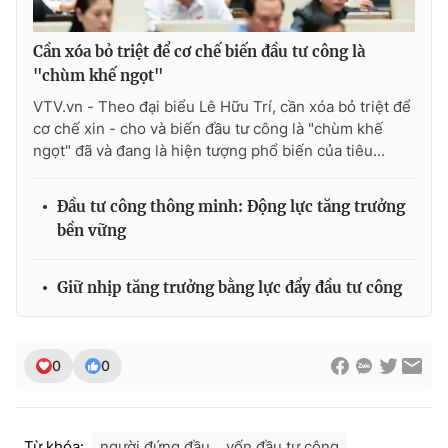
Ðiện thoại Thời báo VTV:
024.66 897 897
Email:
toasoan@vtv.vn
Cần xóa bỏ triệt để cơ chế biến đầu tư công là
Liên hệ quảng cáo:
024-7300.7108
"chùm khế ngọt"
VTV.vn - Theo đại biểu Lê Hữu Trí, cần xóa bỏ triệt để
cơ chế xin - cho và biến đầu tư công là "chùm khế
ngọt" đã và đang là hiện tượng phổ biến của tiêu...
Đầu tư công thông minh: Động lực tăng trưởng
bền vững
Giữ nhịp tăng trưởng bằng lực đẩy đầu tư công
® Cấm sao chép dưới mọi hình thức nếu không có sự chấp
0
0
thuận bằng văn bản. Ghi rõ nguồn VTV.vn khi phát hành lại
thông tin từ website này.
Từ khóa:
người đứng đầu
vốn đầu tư công