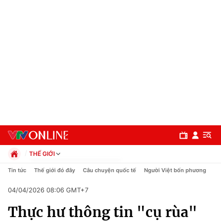
THẾ GIỚI
Chính trị
Tin tức
Thế giới đó đây
Câu chuyện quốc tế
Người Việt bốn phương
Xã hội
04/04/2026 08:06 GMT+7
Pháp luật
Chuyên mục
Kinh tế
Thực hư thông tin "cụ rùa"
Thể thao