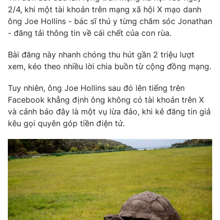
2/4, khi một tài khoản trên mạng xã hội X mạo danh
Photo
Infographic
ông Joe Hollins - bác sĩ thú y từng chăm sóc Jonathan
- đăng tải thông tin về cái chết của con rùa.
Video
Shorts video
Bài đăng này nhanh chóng thu hút gần 2 triệu lượt
xem, kéo theo nhiều lời chia buồn từ cộng đồng mạng.
VTV Money
VTV Thể thao
Tuy nhiên, ông Joe Hollins sau đó lên tiếng trên
Facebook khẳng định ông không có tài khoản trên X
VTV Sức khoẻ
Bất động sản
và cảnh báo đây là một vụ lừa đảo, khi kẻ đăng tin giả
kêu gọi quyên góp tiền điện tử.
Thị trường 24h
Tấm lòng Việt
VTV4
Vươn mình bằng AI
VTV9
VTV8
Liên hệ tòa soạn
English