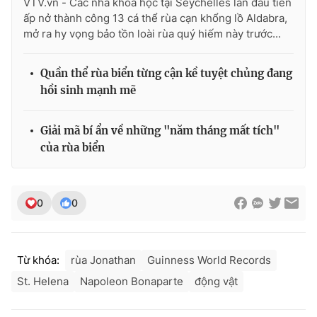
VTV.vn - Các nhà khoa học tại Seychelles lần đầu tiên
ấp nở thành công 13 cá thể rùa cạn khổng lồ Aldabra,
mở ra hy vọng bảo tồn loài rùa quý hiếm này trước...
Quần thể rùa biển từng cận kề tuyệt chủng đang
hồi sinh mạnh mẽ
Giải mã bí ẩn về những "năm tháng mất tích"
của rùa biển
0
0
Từ khóa:
rùa Jonathan
Guinness World Records
St. Helena
Napoleon Bonaparte
động vật