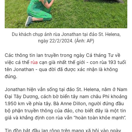
Phim VTV
Giải trí
Hậu trường
Điện ảnh
Đời sống
Nhân vật
Âm nhạc
Du khách chụp ảnh rùa Jonathan tại đảo St. Helena,
Du lịch
Khán giả
Giáo dục
ngày 22/2/2024. (Ảnh: AP)
Sao
Làm đẹp
Giải sao mai
Tuyển sinh
Các thông tin lan truyền trong ngày Cá tháng Tư về
Công nghệ
Chất lượng cuộc sống
việc cá thể
rùa
cạn già nhất thế giới - con rùa 193 tuổi
Học trực tuyến
tên Jonathan - qua đời đã được xác nhận là không
Hitech Công nghệ tương lai
Giao lưu trực tuyến
đúng.
Sản phẩm
Jonathan hiện vẫn sống tại đảo St. Helena, nằm ở Nam
Lịch phát sóng
Thị trường
Đại Tây Dương, cách bờ biển tây nam châu Phi khoảng
1.950 km về phía tây. Bà Anne Dillon, người đứng đầu
Tư vấn
bộ phận truyền thông của đảo, cho biết đây là một tin
Chuyên mục khác
giả và khẳng định con rùa vẫn “hoàn toàn khỏe mạnh”.
Emagazine
Podcast
Tin đồn bắt đầu lan rộng trên mạng xã hội vào ngày