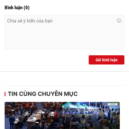
Bình luận
(
0
)
Gửi bình luận
TIN CÙNG CHUYÊN MỤC