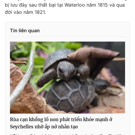
Ðiện thoại Thời báo VTV:
024.66 897 897
bị lưu đày sau thất bại tại Waterloo năm 1815 và qua
đời vào năm 1821.
Email:
toasoan@vtv.vn
Liên hệ quảng cáo:
024-7300.7108
Tin liên quan
® Cấm sao chép dưới mọi hình thức nếu không có sự chấp
thuận bằng văn bản. Ghi rõ nguồn VTV.vn khi phát hành lại
thông tin từ website này.
Rùa cạn khổng lồ non phát triển khỏe mạnh ở
Seychelles nhờ ấp nở nhân tạo