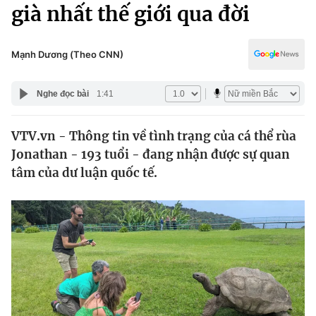
Chính trị
già nhất thế giới qua đời
Truyền hình
Văn hóa - Giải trí
Xã hội
Y tế
Mạnh Dương (Theo CNN)
Đời sống
Pháp luật
Công nghệ
Nghe đọc bài
1:41
Giáo dục
Y tế
VTV.vn - Thông tin về tình trạng của cá thể rùa
Jonathan - 193 tuổi - đang nhận được sự quan
Thế giới
tâm của dư luận quốc tế.
Tin tức
Kinh tế
Thế giới đó đây
Tài chính
Dữ liệu và đời sống
Câu chuyện quốc tế
Thị trường
Truyền hình
Góc doanh nghiệp