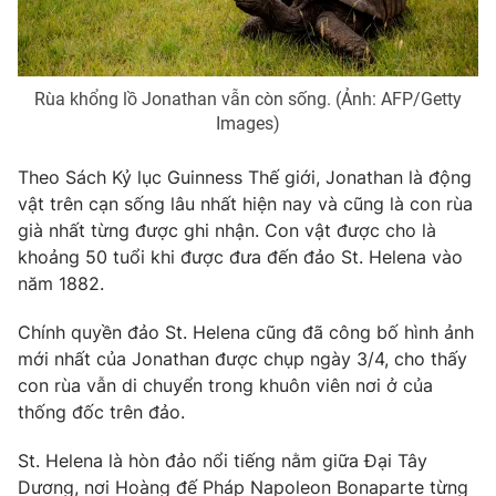
Rùa khổng lồ Jonathan vẫn còn sống. (Ảnh: AFP/Getty
THỜI BÁO VTV
Images)
Theo Sách Kỷ lục Guinness Thế giới, Jonathan là động
vật trên cạn sống lâu nhất hiện nay và cũng là con rùa
Theo dõi báo trên
già nhất từng được ghi nhận. Con vật được cho là
khoảng 50 tuổi khi được đưa đến đảo St. Helena vào
Cơ quan chủ quản:
Đài Truyền hình Việt Nam
năm 1882.
Cơ quan báo chí:
Thời báo VTV
Chính quyền đảo St. Helena cũng đã công bố hình ảnh
Giấy phép hoạt động báo in và báo điện tử số 483/GP-BTTTT
mới nhất của Jonathan được chụp ngày 3/4, cho thấy
cấp ngày 29/12/2023
con rùa vẫn di chuyển trong khuôn viên nơi ở của
Tổng Biên tập:
Vũ Thanh Thủy
thống đốc trên đảo.
Phó Tổng Biên tập:
Nguyễn Thị Mỹ Hạnh, Phạm Quốc Thắng,
Nguyễn Trọng Ninh
St. Helena là hòn đảo nổi tiếng nằm giữa Đại Tây
Tổng đài VTV:
024.38 355 931 - 024.38 355 932
Dương, nơi Hoàng đế Pháp Napoleon Bonaparte từng