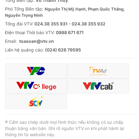
Tổng Biên tập:
Vũ Thanh Thủy
Phó Tổng Biên tập:
Nguyễn Thị Mỹ Hạnh, Phạm Quốc Thắng,
Nguyễn Trọng Ninh
Tổng đài VTV:
024.38 355 931 - 024.38 355 932
Ðiện thoại Thời báo VTV:
0988 671 671
Email:
toasoan@vtv.vn
Liên hệ quảng cáo:
(024) 626 79595
® Cấm sao chép dưới mọi hình thức nếu không có sự chấp
thuận bằng văn bản. Ghi rõ nguồn VTV.vn khi phát hành lại
thông tin từ website này.