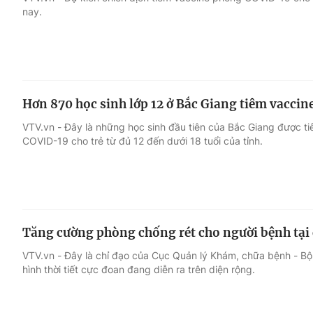
nay.
Giải trí
Đời sống
Điện ảnh
Du lịch
Hơn 870 học sinh lớp 12 ở Bắc Giang tiêm vacci
Âm nhạc
Làm đẹp
VTV.vn - Đây là những học sinh đầu tiên của Bắc Giang được t
COVID-19 cho trẻ từ đủ 12 đến dưới 18 tuổi của tỉnh.
Sao
Chất lượng cuộc sốn
Tăng cường phòng chống rét cho người bệnh tại c
VTV.vn - Đây là chỉ đạo của Cục Quản lý Khám, chữa bệnh - Bộ Y 
hình thời tiết cực đoan đang diễn ra trên diện rộng.