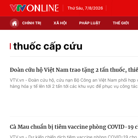
Thứ Sáu, 7/8/2026
CHÍNH TRỊ
XÃ HỘI
PHÁP LUẬT
THẾ GIỚI
Chính trị
Xã hội
thuốc cấp cứu
Thế giới
Kinh tế
Đoàn cứu hộ Việt Nam trao tặng 2 tấn thuốc, thiế
Tin tức
Tài chính
VTV.vn - Đoàn cứu hộ, cứu nạn Bộ Công an Việt Nam phối hợp 
hàng hóa y tế lên tới 2 tấn tới các khu vực để phục vụ công tác 
Thế giới đó đây
Thị trường
Câu chuyện quốc tế
Góc doanh nghiệp
Dữ liệu và đời sống
Cà Mau chuẩn bị tiêm vaccine phòng COVID-19 ch
VTV.vn - Dự kiến chiến dịch tiêm vaccine phòng COVID-19 cho 