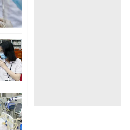
Liên hệ toà soạn
hệ tương lai