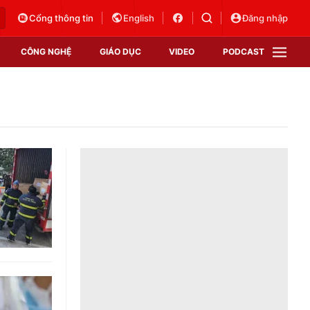
Cổng thông tin
English
Đăng nhập
CÔNG NGHỆ
GIÁO DỤC
VIDEO
PODCAST
VTV Money
VTV Thể thao
VTV Sức khoẻ
Bất động sản
Thị trường 24h
Tấm lòng Việt
Vươn mình bằng AI
VTV4
VTV8
VTV9
Lịch phát sóng
Giao lưu trực tuyến
Sự kiện