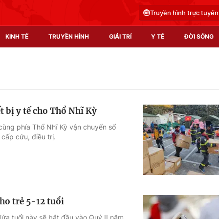
Truyền hình trực tuyến
KINH TẾ
TRUYỀN HÌNH
GIẢI TRÍ
Y TẾ
ĐỜI SỐNG
Pháp luật
Y tế
Truyền hình
Multimedia
t bị y tế cho Thổ Nhĩ Kỳ
Phim VTV
Video
cùng phía Thổ Nhĩ Kỳ vận chuyển số
cấp cứu, điều trị.
Hậu trường
Shorts video
Nhân vật
Podcast
Khán giả
EMagazine
Giải sao mai
Photo
o trẻ 5-12 tuổi
Infographic
lứa tuổi này sẽ bắt đầu vào Quý II năm