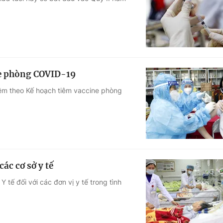
Góc ảnh
Giáo dục
Công nghệ
Tuyển sinh
Hitech Công ng
ne phòng COVID-19
Học trực tuyến
Sản phẩm
iêm theo Kế hoạch tiêm vaccine phòng
g
Thị trường
Tư vấn
ác cơ sở y tế
tế đối với các đơn vị y tế trong tình