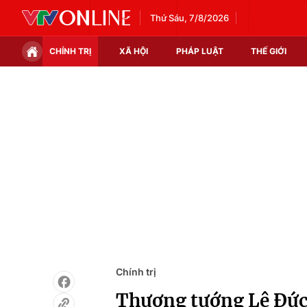
Thứ Sáu, 7/8/2026
CHÍNH TRỊ
XÃ HỘI
PHÁP LUẬT
THẾ GIỚI
Chính trị
Xã hội
Thế giới
Kinh tế
Tin tức
Tài chính
Thế giới đó đây
Thị trường
Câu chuyện quốc tế
Góc doanh nghiệp
Dữ liệu và đời sống
Chính trị
Thượng tướng Lê Đức 