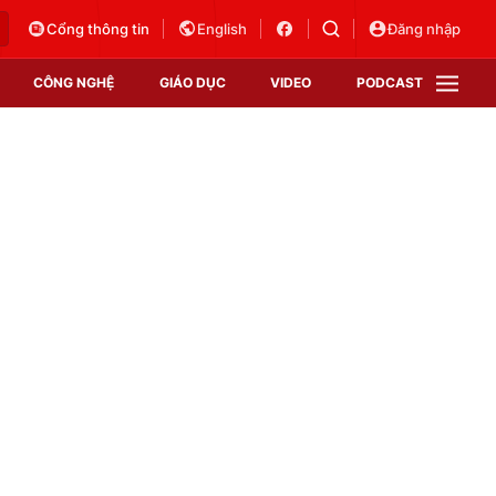
Cổng thông tin
English
Đăng nhập
CÔNG NGHỆ
GIÁO DỤC
VIDEO
PODCAST
VTV Money
VTV Thể thao
VTV Sức khoẻ
Bất động sản
Thị trường 24h
Tấm lòng Việt
Vươn mình bằng AI
VTV4
VTV8
VTV9
Lịch phát sóng
Giao lưu trực tuyến
Sự kiện