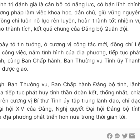
h trị đánh giá là cán bộ có năng lực, có bản lĩnh chín
hương pháp làm việc khoa học, dân chủ, giữ vững nguyê
đồng chí luôn nỗ lực rèn luyện, hoàn thành tốt nhiệm v
o thành tích, kết quả chung của Đảng bộ Quân đội.
y tỏ tin tưởng, ở cương vị công tác mới, đồng chí L
công việc, nắm tình hình của địa phương, tiếp tục phá
ĩnh, cùng Ban Chấp hành, Ban Thường vụ Tỉnh ủy Than
 được giao.
hị Ban Thường vụ, Ban Chấp hành Đảng bộ tỉnh, lãn
tiếp tục phát huy tinh thần đoàn kết, thống nhất, chi
rên cương vị Bí thư Tỉnh ủy tập trung lãnh đạo, chỉ đạ
ại hội XIV của Đảng, Nghị quyết Đại hội Đảng bộ tỉn
 địa phương phát triển hơn nữa trong thời gian tới.