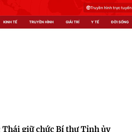
Truyền hình trực tuyến
KINH TẾ
TRUYỀN HÌNH
GIẢI TRÍ
Y TẾ
ĐỜI SỐNG
Pháp luật
Y tế
Truyền hình
Multimedia
Phim VTV
Video
Hậu trường
Shorts video
Nhân vật
Podcast
Khán giả
EMagazine
Giải sao mai
Photo
Thái giữ chức Bí thư Tỉnh ủy
Infographic