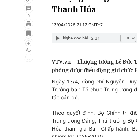
Thanh Hóa
0
13/04/2026 21:12 GMT+7
Giải trí
Đời sống
2:24
Nghe đọc bài
Điện ảnh
Du lịch
Âm nhạc
Làm đẹp
VTV.vn - Thượng tướng Lê Đức T
Sao
Chất lượng cuộc sốn
phòng được điều động giữ chức 
Ngày 13/4, đồng chí Nguyễn Duy 
Trưởng ban Tổ chức Trung ương dự
tác cán bộ.
Theo quyết định, Bộ Chính trị đ
Trung ương Đảng, Thứ trưởng Bộ 
Hóa tham gia Ban Chấp hành, Ba
nhiệm kỳ 2025-2030.