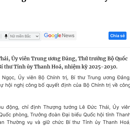
Góc ảnh
Giáo dục
Công nghệ
Chia sẻ
Tuyển sinh
Hitech Công ng
Học trực tuyến
Sản phẩm
hái, Ủy viên Trung ương Đảng, Thứ trưởng Bộ Quốc
g
Thị trường
Bí thư Tỉnh ủy Thanh Hoá, nhiệm kỳ 2025-2030.
Tư vấn
Ngọc, Ủy viên Bộ Chính trị, Bí thư Trung ương Đảng
 hội nghị công bố quyết định của Bộ Chính trị về côn
iều động, chỉ định Thượng tướng Lê Đức Thái, Ủy viê
Quốc phòng, Trưởng đoàn Đại biểu Quốc hội tỉnh Than
n Thường vụ và giữ chức Bí thư Tỉnh ủy Thanh Hoá