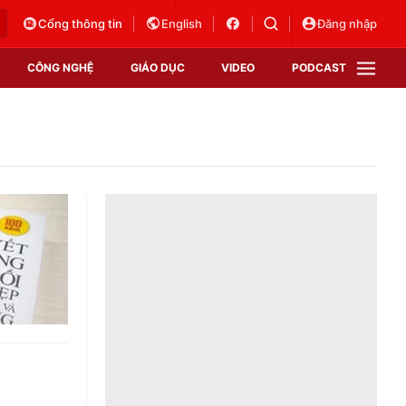
Cổng thông tin
English
Đăng nhập
CÔNG NGHỆ
GIÁO DỤC
VIDEO
PODCAST
VTV Money
VTV Thể thao
VTV Sức khoẻ
Bất động sản
Thị trường 24h
Tấm lòng Việt
Vươn mình bằng AI
VTV4
VTV8
VTV9
Lịch phát sóng
Giao lưu trực tuyến
Sự kiện