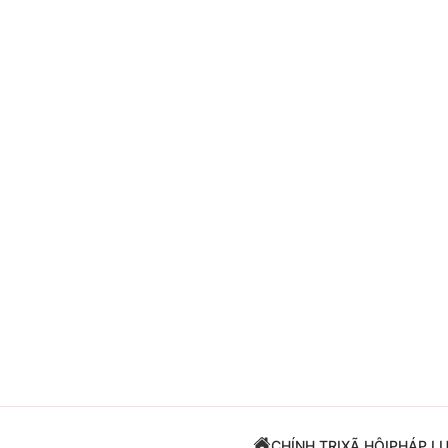
Giải trí
Đời sống
Điện ảnh
Du lịch
Âm nhạc
Làm đẹp
Sao
Chất lượng cuộc sốn
CHÍNH TRỊ
XÃ HỘI
PHÁP L