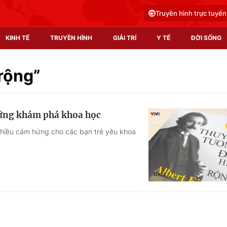
Truyền hình trực tuyến
KINH TẾ
TRUYỀN HÌNH
GIẢI TRÍ
Y TẾ
ĐỜI SỐNG
Pháp luật
Y tế
rộng”
Truyền hình
Multimedia
hứng khám phá khoa học
Phim VTV
Video
nhiều cảm hứng cho các bạn trẻ yêu khoa
Hậu trường
Shorts video
Nhân vật
Podcast
Khán giả
EMagazine
Giải sao mai
Photo
Infographic