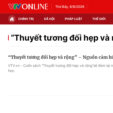
Thứ Bảy, 8/8/2026
CHÍNH TRỊ
XÃ HỘI
PHÁP LUẬT
THẾ GIỚI
Chính trị
Xã hội
“Thuyết tương đối hẹp và 
Thế giới
Kinh tế
“Thuyết tương đối hẹp và rộng” – Nguồn cảm 
Tin tức
Tài chính
VTV.vn - Cuốn sách “Thuyết tương đối hẹp và rộng”sẽ đem lại 
học.
Thế giới đó đây
Thị trường
Câu chuyện quốc tế
Góc doanh nghiệp
Dữ liệu và đời sống