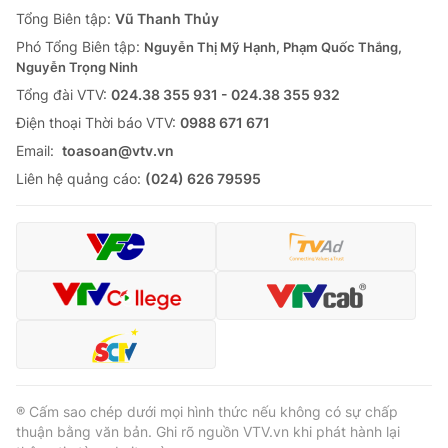
Giao lưu trực tuyến
Tổng Biên tập:
Vũ Thanh Thủy
Sản phẩm
Phó Tổng Biên tập:
Nguyễn Thị Mỹ Hạnh, Phạm Quốc Thắng,
Lịch phát sóng
Thị trường
Nguyễn Trọng Ninh
Tổng đài VTV:
024.38 355 931 - 024.38 355 932
Tư vấn
Ðiện thoại Thời báo VTV:
0988 671 671
Chuyên mục khác
Email:
toasoan@vtv.vn
Emagazine
Podcast
Liên hệ quảng cáo:
(024) 626 79595
Photo
Infographic
Video
Shorts video
VTV Money
VTV Thể thao
VTV Sức khoẻ
Bất động sản
® Cấm sao chép dưới mọi hình thức nếu không có sự chấp
thuận bằng văn bản. Ghi rõ nguồn VTV.vn khi phát hành lại