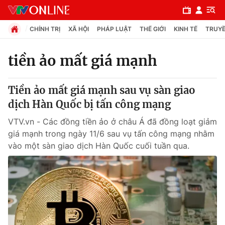
CHÍNH TRỊ
XÃ HỘI
PHÁP LUẬT
THẾ GIỚI
KINH TẾ
TRUYỀ
tiền ảo mất giá mạnh
Chuyên mục
Tiền ảo mất giá mạnh sau vụ sàn giao
Chính trị
dịch Hàn Quốc bị tấn công mạng
VTV.vn - Các đồng tiền ảo ở châu Á đã đồng loạt giảm
Xã hội
giá mạnh trong ngày 11/6 sau vụ tấn công mạng nhằm
vào một sàn giao dịch Hàn Quốc cuối tuần qua.
Pháp luật
Y tế
Thế giới