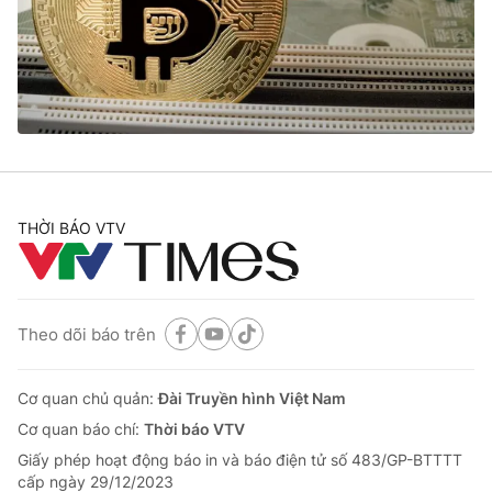
Tin tức
Kinh tế
Thế giới đó đây
Tài chính
Dữ liệu và đời sống
Câu chuyện quốc tế
Thị trường
Truyền hình
Góc doanh nghiệp
Phim VTV
THỜI BÁO VTV
Giải trí
Hậu trường
Điện ảnh
Đời sống
Nhân vật
Âm nhạc
Theo dõi báo trên
Du lịch
Khán giả
Giáo dục
Sao
Làm đẹp
Giải sao mai
Cơ quan chủ quản:
Đài Truyền hình Việt Nam
Tuyển sinh
Công nghệ
Cơ quan báo chí:
Thời báo VTV
Chất lượng cuộc sống
Học trực tuyến
Giấy phép hoạt động báo in và báo điện tử số 483/GP-BTTTT
Hitech Công nghệ tương lai
cấp ngày 29/12/2023