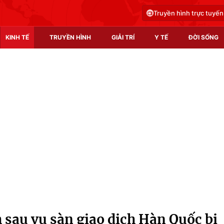
Truyền hình trực tuyến
KINH TẾ
TRUYỀN HÌNH
GIẢI TRÍ
Y TẾ
ĐỜI SỐNG
Pháp luật
Y tế
Truyền hình
Multimedia
Phim VTV
Video
Hậu trường
Shorts video
Nhân vật
Podcast
Khán giả
EMagazine
Giải sao mai
Photo
 sau vụ sàn giao dịch Hàn Quốc bị
Infographic