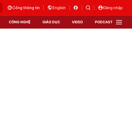
Cổng thông tin
English
Đăng nhập
CÔNG NGHỆ
GIÁO DỤC
VIDEO
PODCAST
VTV Money
VTV Thể thao
VTV Sức khoẻ
Bất động sản
Thị trường 24h
Tấm lòng Việt
Vươn mình bằng AI
VTV4
VTV8
VTV9
Lịch phát sóng
Giao lưu trực tuyến
Sự kiện