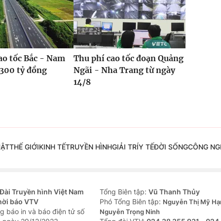
ao tốc Bắc - Nam
Thu phí cao tốc đoạn Quảng
.300 tỷ đồng
Ngãi - Nha Trang từ ngày
14/8
UẬT
THẾ GIỚI
KINH TẾ
TRUYỀN HÌNH
GIẢI TRÍ
Y TẾ
ĐỜI SỐNG
CÔNG NG
Đài Truyền hình Việt Nam
Tổng Biên tập:
Vũ Thanh Thủy
hời báo VTV
Phó Tổng Biên tập:
Nguyễn Thị Mỹ Hạ
g báo in và báo điện tử số
Nguyễn Trọng Ninh