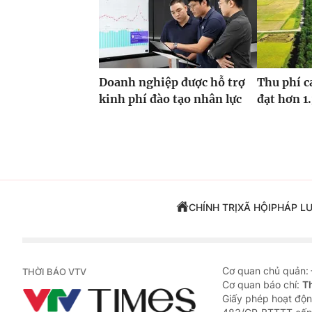
Doanh nghiệp được hỗ trợ
Thu phí c
kinh phí đào tạo nhân lực
đạt hơn 1
CHÍNH TRỊ
XÃ HỘI
PHÁP L
Cơ quan chủ quản:
THỜI BÁO VTV
Cơ quan báo chí:
T
Giấy phép hoạt độn