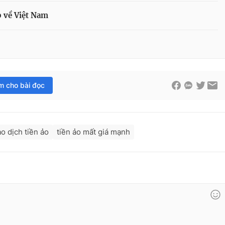
p về Việt Nam
im cho bài đọc
ao dịch tiền ảo
tiền ảo mất giá mạnh