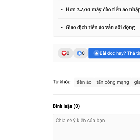
Hơn 2.400 máy đào tiền ảo nhậ
Giao dịch tiền ảo vẫn sôi động
0
0
Bài đọc hay? Thả t
Từ khóa:
tiền ảo
tấn công mạng
gi
Bình luận
(
0
)