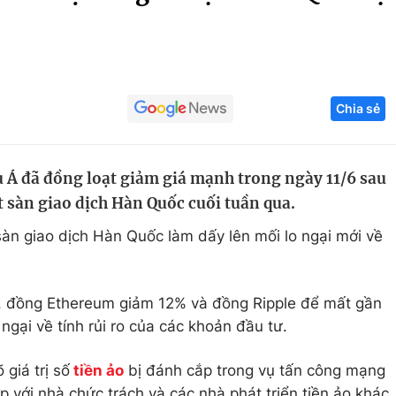
Góc ảnh
Giáo dục
Công nghệ
Chia sẻ
Tuyển sinh
Hitech Công ng
Học trực tuyến
Sản phẩm
u Á đã đồng loạt giảm giá mạnh trong ngày 11/6 sau
g
Thị trường
sàn giao dịch Hàn Quốc cuối tuần qua.
Tư vấn
n giao dịch Hàn Quốc làm dấy lên mối lo ngại mới về
, đồng Ethereum giảm 12% và đồng Ripple để mất gần
 ngại về tính rủi ro của các khoản đầu tư.
 giá trị số
tiền ảo
bị đánh cắp trong vụ tấn công mạng
p với nhà chức trách và các nhà phát triển tiền ảo khác