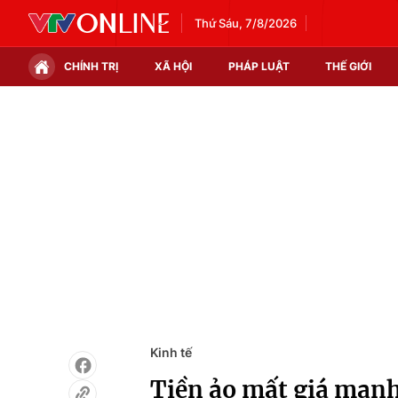
Thứ Sáu, 7/8/2026
CHÍNH TRỊ
XÃ HỘI
PHÁP LUẬT
THẾ GIỚI
Chính trị
Xã hội
Thế giới
Kinh tế
Tin tức
Tài chính
Thế giới đó đây
Thị trường
Câu chuyện quốc tế
Góc doanh nghiệp
Dữ liệu và đời sống
Kinh tế
Tiền ảo mất giá mạnh