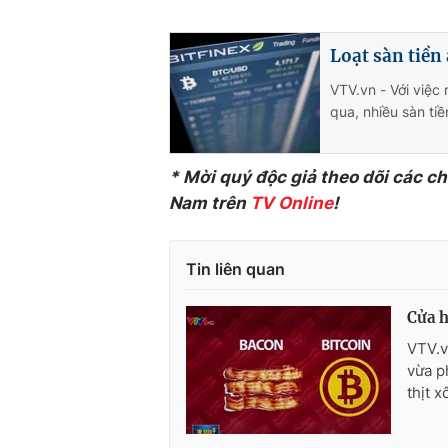
Loạt sàn tiền 
VTV.vn - Với việc 
qua, nhiều sàn ti
* Mời quý độc giả theo dõi các c
Nam trên
TV Online
!
Tin liên quan
Cửa h
VTV.v
vừa p
thịt 