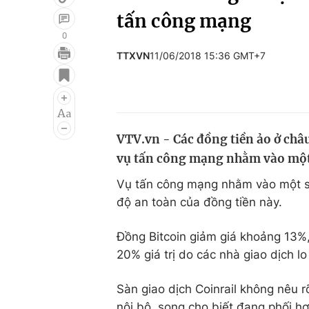
tấn công mạng
0
TTXVN
11/06/2018 15:36 GMT+7
Giải trí
Đời sống
Điện ảnh
Du lịch
Âm nhạc
Làm đẹp
VTV.vn - Các đồng tiền ảo ở châ
Sao
Chất lượng cuộc sốn
vụ tấn công mạng nhằm vào một 
Vụ tấn công mạng nhằm vào một sà
độ an toàn của đồng tiền này.
Đồng Bitcoin giảm giá khoảng 13%
20% giá trị do các nhà giao dịch lo
Sàn giao dịch Coinrail không nêu rõ
nội bộ, song cho biết đang phối hợ