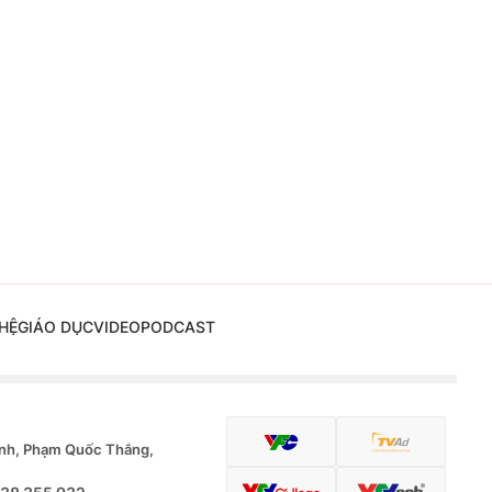
HỆ
GIÁO DỤC
VIDEO
PODCAST
nh, Phạm Quốc Thắng,