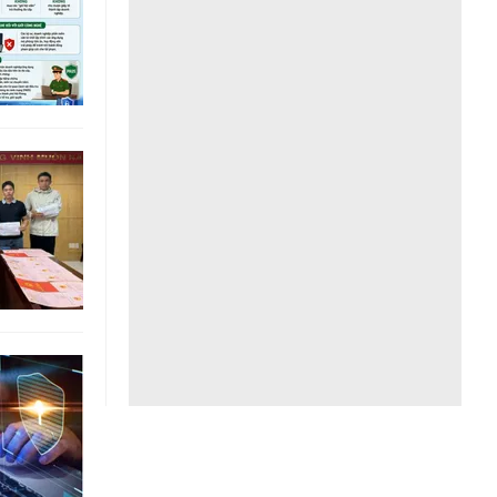
Liên hệ toà soạn
hệ tương lai