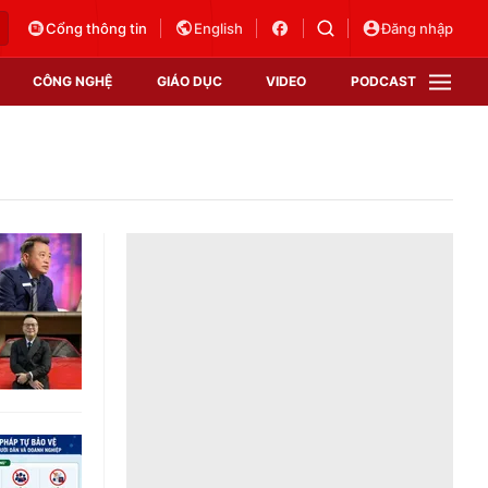
Cổng thông tin
English
Đăng nhập
CÔNG NGHỆ
GIÁO DỤC
VIDEO
PODCAST
VTV Money
VTV Thể thao
VTV Sức khoẻ
Bất động sản
Thị trường 24h
Tấm lòng Việt
Vươn mình bằng AI
VTV4
VTV8
VTV9
Lịch phát sóng
Giao lưu trực tuyến
Sự kiện