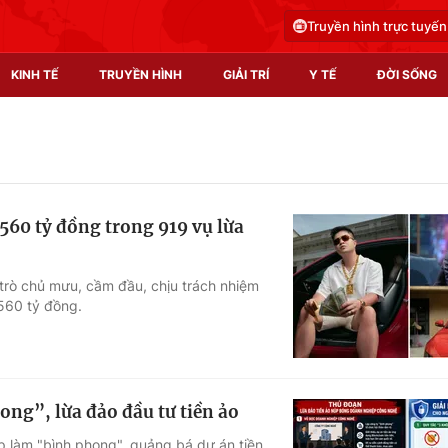
Truyền hình trực tuyến
KINH TẾ
TRUYỀN HÌNH
GIẢI TRÍ
Y TẾ
ĐỜI SỐNG
Pháp luật
Y tế
Truyền hình
Multimedia
.560 tỷ đồng trong 919 vụ lừa
Phim VTV
Video
Hậu trường
Shorts video
 trò chủ mưu, cầm đầu, chịu trách nhiệm
.560 tỷ đồng.
Nhân vật
Podcast
Khán giả
EMagazine
Giải sao mai
Photo
ong”, lừa đảo đầu tư tiền ảo
Infographic
 làm "bình phong", quảng bá dự án tiền