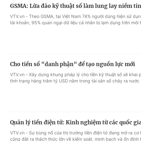
GSMA: Lừa đảo kỹ thuật số làm lung lay niềm ti
VTV.vn - Theo GSMA, tại Việt Nam 74% người dùng hiện sử dụng
tài khoản, 95% quan ngại dữ liệu cá nhân bị lạm dụng trên môi 
Cho tiền số "danh phận" để tạo nguồn lực mới
VTV.vn - Xây dựng khung pháp lý cho tiền kỹ thuật số sẽ khai p
tình trạng hàng trăm tỷ USD nằm trong tài sản số chảy ra nước 
Quản lý tiền điện tử: Kinh nghiệm từ các quốc gi
VTV.vn - Sự bùng nổ của thị trường tiền điện tử đang mở ra cơ
cũng đặt ra thách thức lớn về kiểm soát, minh bạch và ổn định t