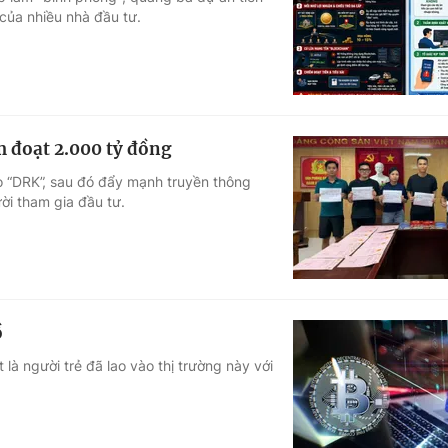
của nhiều nhà đầu tư.
Góc ảnh
Giáo dục
Công nghệ
Tuyển sinh
Hitech Công ng
m đoạt 2.000 tỷ đồng
Học trực tuyến
Sản phẩm
o “DRK”, sau đó đẩy mạnh truyền thông
ời tham gia đầu tư.
g
Thị trường
Tư vấn
ồ
 là người trẻ đã lao vào thị trường này với