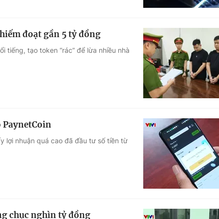
 chiếm đoạt gần 5 tỷ đồng
i tiếng, tạo token “rác” để lừa nhiều nhà
o PaynetCoin
ấy lợi nhuận quá cao đã đầu tư số tiền từ
ng chục nghìn tỷ đồng