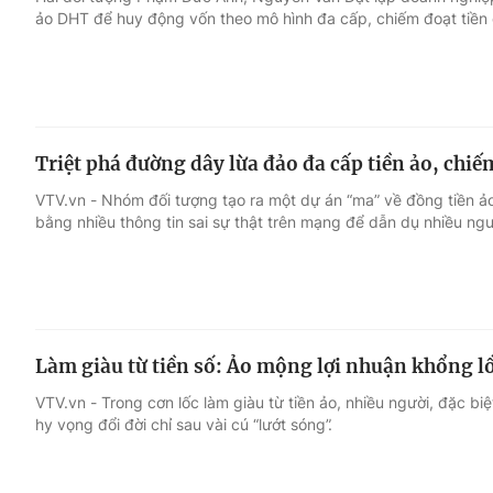
ảo DHT để huy động vốn theo mô hình đa cấp, chiếm đoạt tiền 
Giải trí
Đời sống
Điện ảnh
Du lịch
Triệt phá đường dây lừa đảo đa cấp tiền ảo, chiế
Âm nhạc
Làm đẹp
VTV.vn - Nhóm đối tượng tạo ra một dự án “ma” về đồng tiền ả
bằng nhiều thông tin sai sự thật trên mạng để dẫn dụ nhiều ngư
Sao
Chất lượng cuộc sốn
Làm giàu từ tiền số: Ảo mộng lợi nhuận khổng l
VTV.vn - Trong cơn lốc làm giàu từ tiền ảo, nhiều người, đặc biệt
hy vọng đổi đời chỉ sau vài cú “lướt sóng”.