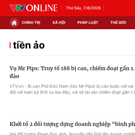
Thứ Sáu, 7/8/2026
CHÍNH TRỊ
XÃ HỘI
PHÁP LUẬT
THẾ GIỚI
Chính trị
Xã hội
tiền ảo
Thế giới
Kinh tế
Vụ Mr Pips: Truy tố 188 bị can, chiếm đoạt gần 1
Tin tức
Tài chính
đảo
Thế giới đó đây
Thị trường
VTV.vn - Bị can Phó Đức Nam (tức Mr Pips) bị cáo buộc với vai
đối với toàn bộ 919 vụ lừa đảo, với số tài sản chiếm đoạt gần 1
Câu chuyện quốc tế
Góc doanh nghiệp
Dữ liệu và đời sống
Khởi tố 2 đối tượng dựng doanh nghiệp “bình ph
Hai đối tượng Phạm Đức Anh, Nguyễn Văn Đạt lập doanh nghiệp