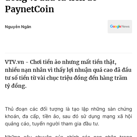
Chính trị
PaynetCoin
Truyền hình
Văn hóa - Giải trí
Xã hội
Y tế
Nguyễn Ngân
Đời sống
Pháp luật
Công nghệ
Giáo dục
Y tế
VTV.vn - Chơi tiền ảo nhưng mất tiền thật,
nhiều nạn nhân vì thấy lợi nhuận quá cao đã đầu
Thế giới
tư số tiền từ vài chục triệu đồng đến hàng trăm
Tin tức
tỷ đồng.
Kinh tế
Thế giới đó đây
Tài chính
Dữ liệu và đời sống
Thủ đoạn các đối tượng là tạo lập những sàn chứng
Câu chuyện quốc tế
Thị trường
khoán, đa cấp, tiền ảo, sau đó sử dụng mạng xã hội
quảng cáo, tuyển người tham gia đầu tư.
Truyền hình
Góc doanh nghiệp