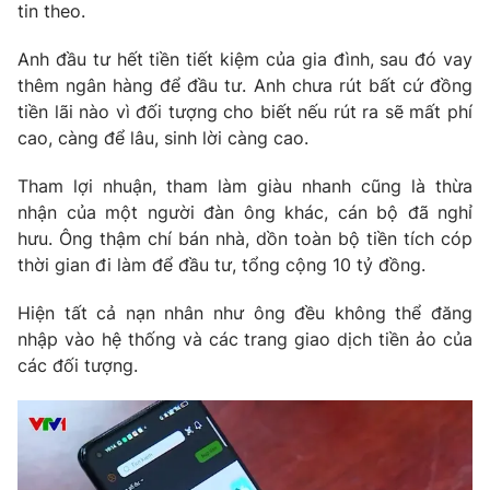
tin theo.
Photo
Infographic
Anh đầu tư hết tiền tiết kiệm của gia đình, sau đó vay
thêm ngân hàng để đầu tư. Anh chưa rút bất cứ đồng
Video
Shorts video
tiền lãi nào vì đối tượng cho biết nếu rút ra sẽ mất phí
cao, càng để lâu, sinh lời càng cao.
VTV Money
VTV Thể thao
Tham lợi nhuận, tham làm giàu nhanh cũng là thừa
nhận của một người đàn ông khác, cán bộ đã nghỉ
VTV Sức khoẻ
Bất động sản
hưu. Ông thậm chí bán nhà, dồn toàn bộ tiền tích cóp
thời gian đi làm để đầu tư, tổng cộng 10 tỷ đồng.
Thị trường 24h
Tấm lòng Việt
Hiện tất cả nạn nhân như ông đều không thể đăng
nhập vào hệ thống và các trang giao dịch tiền ảo của
VTV4
Vươn mình bằng AI
các đối tượng.
VTV9
VTV8
Liên hệ tòa soạn
English