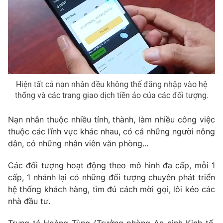
THỜI BÁO VTV
Hiện tất cả nạn nhân đều không thể đăng nhập vào hệ
thống và các trang giao dịch tiền ảo của các đối tượng.
Theo dõi báo trên
Nạn nhân thuộc nhiều tỉnh, thành, làm nhiều công việc
Cơ quan chủ quản:
Đài Truyền hình Việt Nam
thuộc các lĩnh vực khác nhau, có cả những người nông
Cơ quan báo chí:
Thời báo VTV
dân, có những nhân viên văn phòng...
Giấy phép hoạt động báo in và báo điện tử số 483/GP-BTTTT
cấp ngày 29/12/2023
Các đối tượng hoạt động theo mô hình đa cấp, mỗi 1
Tổng Biên tập:
Vũ Thanh Thủy
cấp, 1 nhánh lại có những đối tượng chuyên phát triển
hệ thống khách hàng, tìm đủ cách mời gọi, lôi kéo các
Phó Tổng Biên tập:
Nguyễn Thị Mỹ Hạnh, Phạm Quốc Thắng,
nhà đầu tư.
Nguyễn Trọng Ninh
Tổng đài VTV:
024.38 355 931 - 024.38 355 932