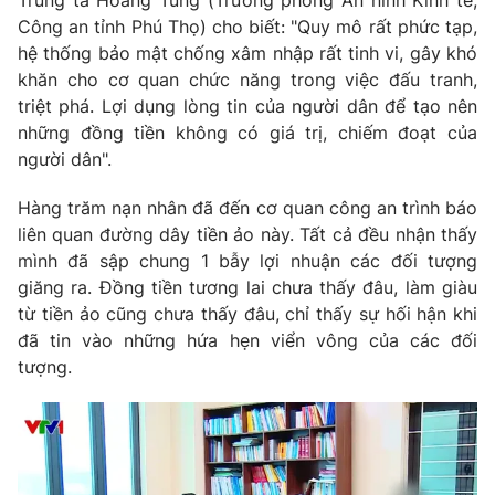
Trung tá Hoàng Tùng (Trưởng phòng An ninh Kinh tế,
Ðiện thoại Thời báo VTV:
024.66 897 897
Công an tỉnh Phú Thọ) cho biết: "Quy mô rất phức tạp,
Email:
toasoan@vtv.vn
hệ thống bảo mật chống xâm nhập rất tinh vi, gây khó
Liên hệ quảng cáo:
024-7300.7108
khăn cho cơ quan chức năng trong việc đấu tranh,
triệt phá. Lợi dụng lòng tin của người dân để tạo nên
những đồng tiền không có giá trị, chiếm đoạt của
người dân".
Hàng trăm nạn nhân đã đến cơ quan công an trình báo
liên quan đường dây tiền ảo này. Tất cả đều nhận thấy
mình đã sập chung 1 bẫy lợi nhuận các đối tượng
giăng ra. Đồng tiền tương lai chưa thấy đâu, làm giàu
từ tiền ảo cũng chưa thấy đâu, chỉ thấy sự hối hận khi
đã tin vào những hứa hẹn viển vông của các đối
tượng.
® Cấm sao chép dưới mọi hình thức nếu không có sự chấp
thuận bằng văn bản. Ghi rõ nguồn VTV.vn khi phát hành lại
thông tin từ website này.