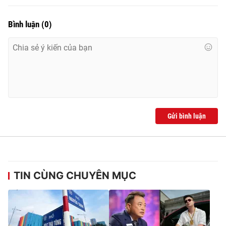
Bình luận
(
0
)
Gửi bình luận
TIN CÙNG CHUYÊN MỤC