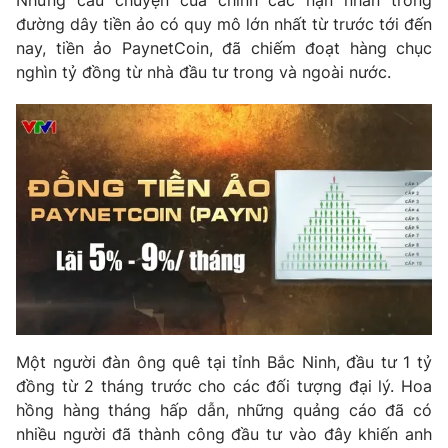
Những câu chuyện của chính các nạn nhân trong
Phim VTV
Giải trí
đường dây tiền ảo có quy mô lớn nhất từ trước tới đến
Hậu trường
nay, tiền ảo PaynetCoin, đã chiếm đoạt hàng chục
Điện ảnh
nghìn tỷ đồng từ nhà đầu tư trong và ngoài nước.
Đời sống
Nhân vật
Âm nhạc
Du lịch
Khán giả
Giáo dục
Sao
Làm đẹp
Giải sao mai
Tuyển sinh
Công nghệ
Chất lượng cuộc sống
Học trực tuyến
Hitech Công nghệ tương lai
Giao lưu trực tuyến
Sản phẩm
Lịch phát sóng
Thị trường
Tư vấn
Một người đàn ông quê tại tỉnh Bắc Ninh, đầu tư 1 tỷ
đồng từ 2 tháng trước cho các đối tượng đại lý. Hoa
Chuyên mục khác
hồng hàng tháng hấp dẫn, những quảng cáo đã có
Emagazine
Podcast
nhiều người đã thành công đầu tư vào đây khiến anh