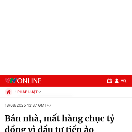
PHÁP LUẬT
Chính trị
18/08/2025 13:37 GMT+7
Xã hội
Bán nhà, mất hàng chục tỷ
Pháp luật
Chuyên mục
Kinh tế
đồng vì đầu tư tiền ảo
Thể thao