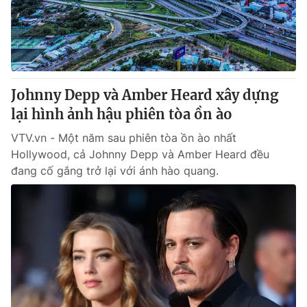
Thị trường 24h
Tấm lòng Việt
VTV4
Vươn mình bằng AI
VTV9
VTV8
Johnny Depp và Amber Heard xây dựng
lại hình ảnh hậu phiên tòa ồn ào
Liên hệ tòa soạn
English
VTV.vn - Một năm sau phiên tòa ồn ào nhất
Hollywood, cả Johnny Depp và Amber Heard đều
đang cố gắng trở lại với ánh hào quang.
THỜI BÁO VTV
Theo dõi báo trên
Cơ quan chủ quản:
Đài Truyền hình Việt Nam
Cơ quan báo chí:
Thời báo VTV