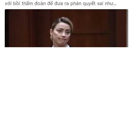
với bồi thẩm đoàn để đưa ra phán quyết sai như...
Tin mới
Video
Live
Emagazine
Trang chủ
Lai Châu: Nhiều trẻ vị thành niên sập bẫy
"việc nhẹ, lương cao"
VTV.vn - Nhiều trẻ vị thành niên ở Lai Châu bị lừa sang
Campuchia làm việc do sập bẫy "việc nhẹ, lương cao".