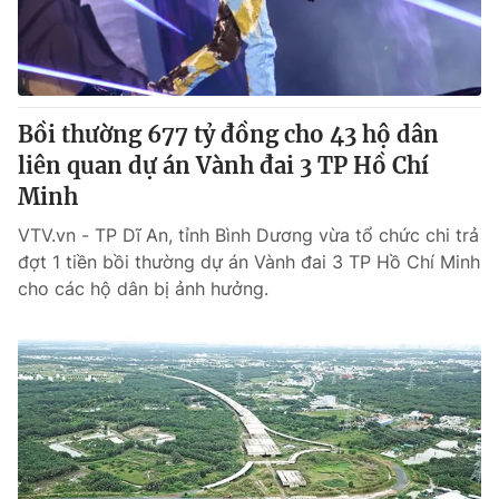
® Cấm sao chép dưới mọi hình thức nếu không có sự chấp
thuận bằng văn bản. Ghi rõ nguồn VTV.vn khi phát hành lại
thông tin từ website này.
Bồi thường 677 tỷ đồng cho 43 hộ dân
liên quan dự án Vành đai 3 TP Hồ Chí
Minh
VTV.vn - TP Dĩ An, tỉnh Bình Dương vừa tổ chức chi trả
đợt 1 tiền bồi thường dự án Vành đai 3 TP Hồ Chí Minh
cho các hộ dân bị ảnh hưởng.