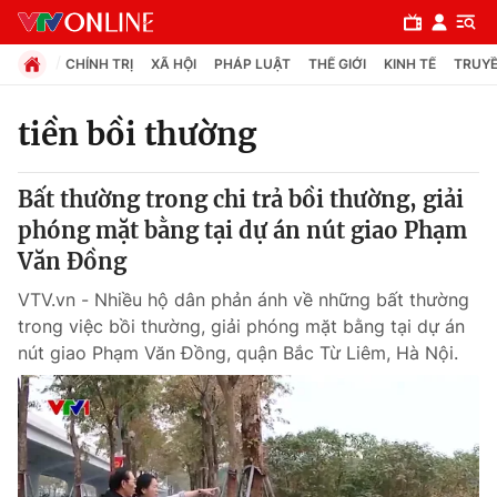
CHÍNH TRỊ
XÃ HỘI
PHÁP LUẬT
THẾ GIỚI
KINH TẾ
TRUYỀ
tiền bồi thường
Chuyên mục
Bất thường trong chi trả bồi thường, giải
Chính trị
phóng mặt bằng tại dự án nút giao Phạm
Văn Đồng
Xã hội
VTV.vn - Nhiều hộ dân phản ánh về những bất thường
trong việc bồi thường, giải phóng mặt bằng tại dự án
Pháp luật
nút giao Phạm Văn Đồng, quận Bắc Từ Liêm, Hà Nội.
Y tế
Thế giới