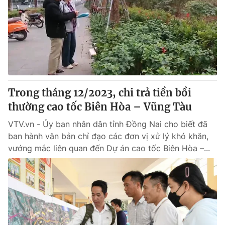
Tin tức
Kinh tế
Thế giới đó đây
Tài chính
Dữ liệu và đời sống
Câu chuyện quốc tế
Thị trường
Truyền hình
Góc doanh nghiệp
Trong tháng 12/2023, chi trả tiền bồi
Phim VTV
thường cao tốc Biên Hòa – Vũng Tàu
Giải trí
Hậu trường
VTV.vn - Ủy ban nhân dân tỉnh Đồng Nai cho biết đã
Điện ảnh
ban hành văn bản chỉ đạo các đơn vị xử lý khó khăn,
Đời sống
Nhân vật
vướng mắc liên quan đến Dự án cao tốc Biên Hòa –...
Âm nhạc
Du lịch
Khán giả
Giáo dục
Sao
Làm đẹp
Giải sao mai
Tuyển sinh
Công nghệ
Chất lượng cuộc sống
Học trực tuyến
Hitech Công nghệ tương lai