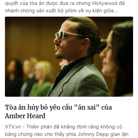
quyết của tòa án được đưa ra nhưng Hollywood đã
nhanh chóng sản xuất bộ phim về vụ kiện giữa...
Tòa án hủy bỏ yêu cầu "án sai" của
Amber Heard
VTV.vn - Thẩm phán đã khẳng định rằng không có
bằng chứng nào cho thấy phía Johnny Depp gian lận