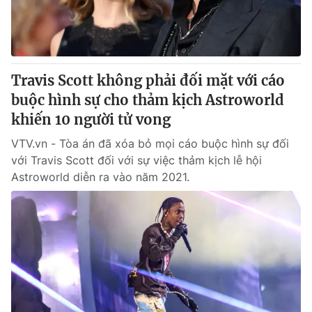
Giấy phép hoạt động báo in và báo điện tử số 483/GP-BTTTT
cấp ngày 29/12/2023
Tổng Biên tập:
Vũ Thanh Thủy
Phó Tổng Biên tập:
Nguyễn Thị Mỹ Hạnh, Phạm Quốc Thắng,
Travis Scott không phải đối mặt với cáo
Nguyễn Trọng Ninh
Tổng đài VTV:
buộc hình sự cho thảm kịch Astroworld
024.38 355 931 - 024.38 355 932
Ðiện thoại Thời báo VTV:
khiến 10 người tử vong
024.66 897 897
Email:
toasoan@vtv.vn
VTV.vn - Tòa án đã xóa bỏ mọi cáo buộc hình sự đối
Liên hệ quảng cáo:
024-7300.7108
với Travis Scott đối với sự việc thảm kịch lễ hội
Astroworld diễn ra vào năm 2021.