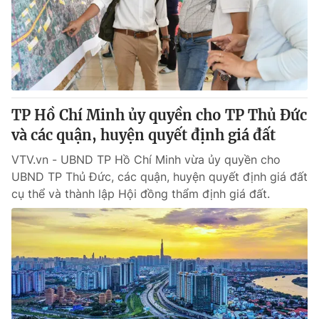
Giao lưu trực tuyến
Sản phẩm
Lịch phát sóng
Thị trường
Tư vấn
Chuyên mục khác
TP Hồ Chí Minh ủy quyền cho TP Thủ Đức
Emagazine
Podcast
và các quận, huyện quyết định giá đất
VTV.vn - UBND TP Hồ Chí Minh vừa ủy quyền cho
Photo
Infographic
UBND TP Thủ Đức, các quận, huyện quyết định giá đất
cụ thể và thành lập Hội đồng thẩm định giá đất.
Video
Shorts video
VTV Money
VTV Thể thao
VTV Sức khoẻ
Bất động sản