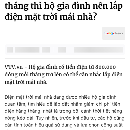
Chính trị
tháng thì hộ gia đình nên lắp
Truyền hình
điện mặt trời mái nhà?
Văn hóa - Giải trí
Xã hội
Y tế
Đời sống
Pháp luật
Công nghệ
Giáo dục
Y tế
VTV.vn - Hộ gia đình có tiền điện từ 800.000
Thế giới
đồng mỗi tháng trở lên có thể cân nhắc lắp điện
Tin tức
mặt trời mái nhà.
Kinh tế
Thế giới đó đây
Điện mặt trời mái nhà đang được nhiều hộ gia đình
Tài chính
Dữ liệu và đời sống
quan tâm, tìm hiểu để lắp đặt nhằm giảm chi phí tiền
Câu chuyện quốc tế
Thị trường
điện hàng tháng, nhất là trong bối cảnh thời tiết nắng
nóng kéo dài. Tuy nhiên, trước khi đầu tư, các hộ cũng
Truyền hình
Góc doanh nghiệp
cần tính toán hiệu quả sử dụng và lựa chọn công suất