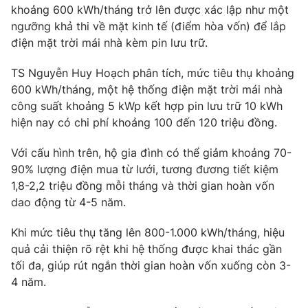
khoảng 600 kWh/tháng trở lên được xác lập như một
ngưỡng khả thi về mặt kinh tế (điểm hòa vốn) để lắp
điện mặt trời mái nhà kèm pin lưu trữ.
THỜI BÁO VTV
TS Nguyễn Huy Hoạch phân tích, mức tiêu thụ khoảng
600 kWh/tháng, một hệ thống điện mặt trời mái nhà
công suất khoảng 5 kWp kết hợp pin lưu trữ 10 kWh
hiện nay có chi phí khoảng 100 đến 120 triệu đồng.
Theo dõi báo trên
Với cấu hình trên, hộ gia đình có thể giảm khoảng 70-
90% lượng điện mua từ lưới, tương đương tiết kiệm
Cơ quan chủ quản:
Đài Truyền hình Việt Nam
1,8-2,2 triệu đồng mỗi tháng và thời gian hoàn vốn
Cơ quan báo chí:
Thời báo VTV
dao động từ 4-5 năm.
Giấy phép hoạt động báo in và báo điện tử số 483/GP-BTTTT
cấp ngày 29/12/2023
Khi mức tiêu thụ tăng lên 800-1.000 kWh/tháng, hiệu
Tổng Biên tập:
Vũ Thanh Thủy
quả cải thiện rõ rệt khi hệ thống được khai thác gần
Phó Tổng Biên tập:
Nguyễn Thị Mỹ Hạnh, Phạm Quốc Thắng,
tối đa, giúp rút ngắn thời gian hoàn vốn xuống còn 3-
Nguyễn Trọng Ninh
4 năm.
Tổng đài VTV:
024.38 355 931 - 024.38 355 932