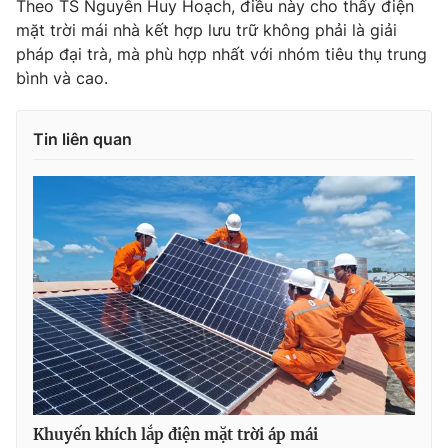
Theo TS Nguyễn Huy Hoạch, điều này cho thấy điện
Ðiện thoại Thời báo VTV:
024.66 897 897
mặt trời mái nhà kết hợp lưu trữ không phải là giải
Email:
toasoan@vtv.vn
pháp đại trà, mà phù hợp nhất với nhóm tiêu thụ trung
Liên hệ quảng cáo:
024-7300.7108
bình và cao.
Tin liên quan
® Cấm sao chép dưới mọi hình thức nếu không có sự chấp
thuận bằng văn bản. Ghi rõ nguồn VTV.vn khi phát hành lại
thông tin từ website này.
Khuyến khích lắp điện mặt trời áp mái