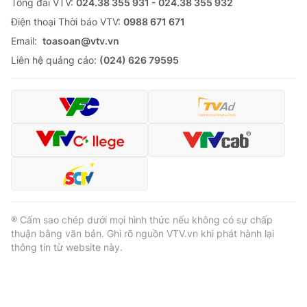
Tổng đài VTV:
024.38 355 931 - 024.38 355 932
Ðiện thoại Thời báo VTV:
0988 671 671
Email:
toasoan@vtv.vn
Liên hệ quảng cáo:
(024) 626 79595
® Cấm sao chép dưới mọi hình thức nếu không có sự chấp
thuận bằng văn bản. Ghi rõ nguồn VTV.vn khi phát hành lại
thông tin từ website này.