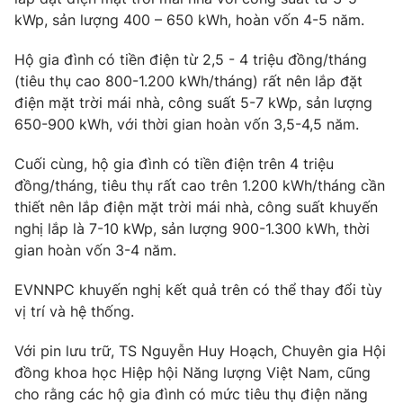
kWp, sản lượng 400 – 650 kWh, hoàn vốn 4-5 năm.
Photo
Infographic
Hộ gia đình có tiền điện từ 2,5 - 4 triệu đồng/tháng
Video
(tiêu thụ cao 800-1.200 kWh/tháng) rất nên lắp đặt
Shorts video
điện mặt trời mái nhà, công suất 5-7 kWp, sản lượng
650-900 kWh, với thời gian hoàn vốn 3,5-4,5 năm.
VTV Money
VTV Thể thao
Cuối cùng, hộ gia đình có tiền điện trên 4 triệu
VTV Sức khoẻ
đồng/tháng, tiêu thụ rất cao trên 1.200 kWh/tháng cần
Bất động sản
thiết nên lắp điện mặt trời mái nhà, công suất khuyến
nghị lắp là 7-10 kWp, sản lượng 900-1.300 kWh, thời
Thị trường 24h
Tấm lòng Việt
gian hoàn vốn 3-4 năm.
VTV4
EVNNPC khuyến nghị kết quả trên có thể thay đổi tùy
Vươn mình bằng AI
vị trí và hệ thống.
VTV9
VTV8
Với pin lưu trữ, TS Nguyễn Huy Hoạch, Chuyên gia Hội
đồng khoa học Hiệp hội Năng lượng Việt Nam, cũng
Liên hệ tòa soạn
cho rằng các hộ gia đình có mức tiêu thụ điện năng
English