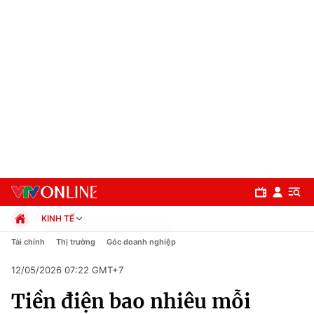
KINH TẾ
Chính trị
Tài chính
Thị trường
Góc doanh nghiệp
Xã hội
12/05/2026 07:22 GMT+7
Pháp luật
Chuyên mục
Kinh tế
Tiền điện bao nhiêu mỗi
Thể thao