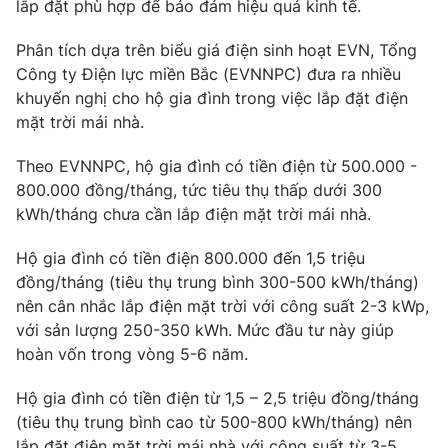
Phim VTV
lắp đặt phù hợp để bảo đảm hiệu quả kinh tế.
Giải trí
Hậu trường
Phân tích dựa trên biểu giá điện sinh hoạt EVN, Tổng
Điện ảnh
Công ty Điện lực miền Bắc (EVNNPC) đưa ra nhiều
Đời sống
Nhân vật
khuyến nghị cho hộ gia đình trong việc lắp đặt điện
Âm nhạc
Du lịch
mặt trời mái nhà.
Khán giả
Giáo dục
Sao
Làm đẹp
Giải sao mai
Theo EVNNPC, hộ gia đình có tiền điện từ 500.000 -
Tuyển sinh
800.000 đồng/tháng, tức tiêu thụ thấp dưới 300
Công nghệ
Chất lượng cuộc sống
kWh/tháng chưa cần lắp điện mặt trời mái nhà.
Học trực tuyến
Hitech Công nghệ tương lai
Giao lưu trực tuyến
Hộ gia đình có tiền điện 800.000 đến 1,5 triệu
Sản phẩm
đồng/tháng (tiêu thụ trung bình 300-500 kWh/tháng)
nên cân nhắc lắp điện mặt trời với công suất 2-3 kWp,
Lịch phát sóng
Thị trường
với sản lượng 250-350 kWh. Mức đầu tư này giúp
hoàn vốn trong vòng 5-6 năm.
Tư vấn
Chuyên mục khác
Hộ gia đình có tiền điện từ 1,5 – 2,5 triệu đồng/tháng
Emagazine
(tiêu thụ trung bình cao từ 500-800 kWh/tháng) nên
Podcast
lắp đặt điện mặt trời mái nhà với công suất từ 3-5