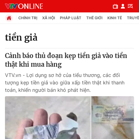
CHÍNH TRỊ
XÃ HỘI
PHÁP LUẬT
THẾ GIỚI
KINH TẾ
TRUYỀ
tiền giả
Chuyên mục
Cảnh báo thủ đoạn kẹp tiền giả vào tiền
Chính trị
thật khi mua hàng
VTV.vn - Lợi dụng sơ hở của tiểu thương, các đối
Xã hội
tượng kẹp tiền giả vào giữa xấp tiền thật khi thanh
toán, khiến người bán khó phát hiện.
Pháp luật
Y tế
Thế giới