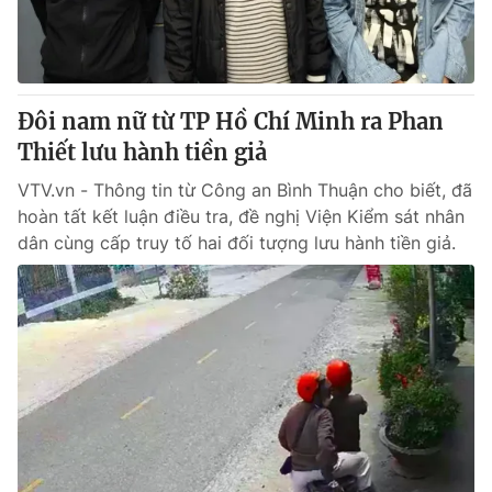
Thị trường 24h
Tấm lòng Việt
VTV4
Vươn mình bằng AI
Đôi nam nữ từ TP Hồ Chí Minh ra Phan
VTV9
VTV8
Thiết lưu hành tiền giả
VTV.vn - Thông tin từ Công an Bình Thuận cho biết, đã
Liên hệ tòa soạn
English
hoàn tất kết luận điều tra, đề nghị Viện Kiểm sát nhân
dân cùng cấp truy tố hai đối tượng lưu hành tiền giả.
THỜI BÁO VTV
Theo dõi báo trên
Cơ quan chủ quản:
Đài Truyền hình Việt Nam
Cơ quan báo chí:
Thời báo VTV