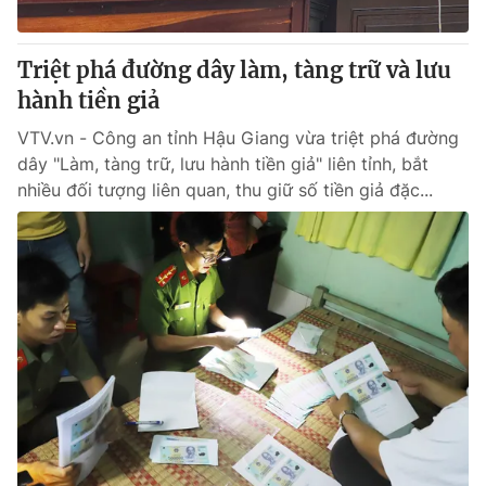
® Cấm sao chép dưới mọi hình thức nếu không có sự chấp
Triệt phá đường dây làm, tàng trữ và lưu
thuận bằng văn bản. Ghi rõ nguồn VTV.vn khi phát hành lại
hành tiền giả
thông tin từ website này.
VTV.vn - Công an tỉnh Hậu Giang vừa triệt phá đường
dây "Làm, tàng trữ, lưu hành tiền giả" liên tỉnh, bắt
nhiều đối tượng liên quan, thu giữ số tiền giả đặc...