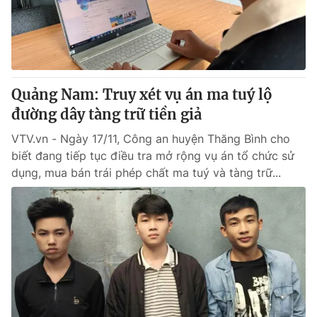
Giao lưu trực tuyến
Sản phẩm
Lịch phát sóng
Thị trường
Tư vấn
Quảng Nam: Truy xét vụ án ma tuý lộ
Chuyên mục khác
đường dây tàng trữ tiền giả
Emagazine
Podcast
VTV.vn - Ngày 17/11, Công an huyện Thăng Bình cho
biết đang tiếp tục điều tra mở rộng vụ án tổ chức sử
Photo
Infographic
dụng, mua bán trái phép chất ma tuý và tàng trữ...
Video
Shorts video
VTV Money
VTV Thể thao
VTV Sức khoẻ
Bất động sản