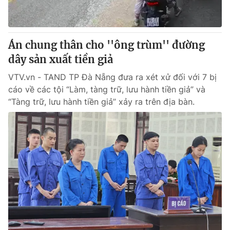
Giấy phép hoạt động báo in và báo điện tử số 483/GP-BTTTT
cấp ngày 29/12/2023
Tổng Biên tập:
Vũ Thanh Thủy
Án chung thân cho ''ông trùm'' đường
Phó Tổng Biên tập:
Nguyễn Thị Mỹ Hạnh, Phạm Quốc Thắng,
dây sản xuất tiền giả
Nguyễn Trọng Ninh
Tổng đài VTV:
024.38 355 931 - 024.38 355 932
VTV.vn - TAND TP Đà Nẵng đưa ra xét xử đối với 7 bị
Ðiện thoại Thời báo VTV:
024.66 897 897
cáo về các tội “Làm, tàng trữ, lưu hành tiền giả” và
Email:
toasoan@vtv.vn
“Tàng trữ, lưu hành tiền giả” xảy ra trên địa bàn.
Liên hệ quảng cáo:
024-7300.7108