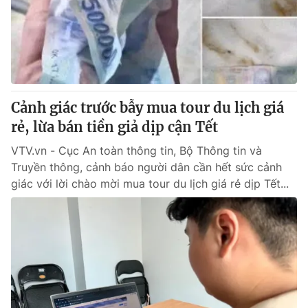
Tin tức
Kinh tế
Thế giới đó đây
Tài chính
Dữ liệu và đời sống
Câu chuyện quốc tế
Thị trường
Cảnh giác trước bẫy mua tour du lịch giá
Truyền hình
Góc doanh nghiệp
rẻ, lừa bán tiền giả dịp cận Tết
Phim VTV
Giải trí
VTV.vn - Cục An toàn thông tin, Bộ Thông tin và
Hậu trường
Truyền thông, cảnh báo người dân cần hết sức cảnh
Điện ảnh
giác với lời chào mời mua tour du lịch giá rẻ dịp Tết...
Đời sống
Nhân vật
Âm nhạc
Du lịch
Khán giả
Giáo dục
Sao
Làm đẹp
Giải sao mai
Tuyển sinh
Công nghệ
Chất lượng cuộc sống
Học trực tuyến
Hitech Công nghệ tương lai