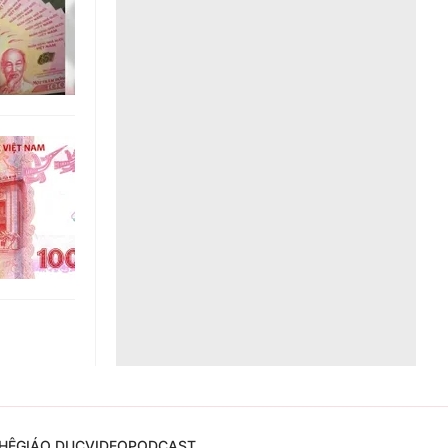
Liên hệ toà soạn
hệ tương lai
HỆ
GIÁO DỤC
VIDEO
PODCAST