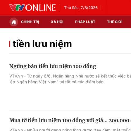
Thứ Sáu, 7/8/2026
CHÍNH TRỊ
XÃ HỘI
PHÁP LUẬT
THẾ GIỚI
Chính trị
Xã hội
tiền lưu niệm
Thế giới
Kinh tế
Ngừng bán tiền lưu niệm 100 đồng
Tin tức
Tài chính
VTV.vn - Từ ngày 6/6, Ngân hàng Nhà nước sẽ kết thúc việc bá
lập Ngân hàng Việt Nam" tại tất cả các điểm bán.
Thế giới đó đây
Thị trường
Câu chuyện quốc tế
Góc doanh nghiệp
Dữ liệu và đời sống
Mua tờ tiền lưu niệm 100 đồng với giá... 200.000
VTV.vn - Nhiều người đang nóng lòng được “tay cầm, mắt thấy” 