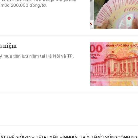
ở mức 200.000 đồng/tờ.
Góc ảnh
Giáo dục
Công nghệ
Tuyển sinh
Hitech Công ng
u niệm
Học trực tuyến
Sản phẩm
mua tiền lưu niệm tại Hà Nội và TP.
g
Thị trường
Tư vấn
UẬT
THẾ GIỚI
KINH TẾ
TRUYỀN HÌNH
GIẢI TRÍ
Y TẾ
ĐỜI SỐNG
CÔNG NG