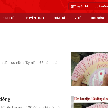
Truyền hình trực tuyến
KINH TẾ
TRUYỀN HÌNH
GIẢI TRÍ
Y TẾ
ĐỜI SỐNG
Pháp luật
Y tế
Truyền hình
Multimedia
Phim VTV
Video
n tiền lưu niệm "Kỷ niệm 65 năm thành
Hậu trường
Shorts video
Nhân vật
Podcast
Khán giả
EMagazine
Giải sao mai
Photo
 đồng
Infographic
tờ tiền lưu niệm 100 đồng. Giá gốc từ