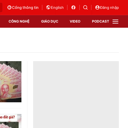
Cổng thông tin
English
Đăng nhập
CÔNG NGHỆ
GIÁO DỤC
VIDEO
PODCAST
VTV Money
VTV Thể thao
VTV Sức khoẻ
Bất động sản
Thị trường 24h
Tấm lòng Việt
Vươn mình bằng AI
VTV4
VTV8
VTV9
Lịch phát sóng
Giao lưu trực tuyến
Sự kiện