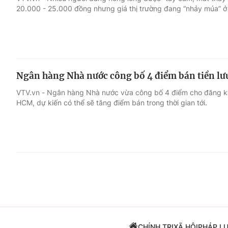
20.000 - 25.000 đồng nhưng giá thị trường đang “nhảy múa” 
Giải trí
Đời sống
Điện ảnh
Du lịch
Ngân hàng Nhà nước công bố 4 điểm bán tiền lư
Âm nhạc
Làm đẹp
VTV.vn - Ngân hàng Nhà nước vừa công bố 4 điểm cho đăng ký 
HCM, dự kiến có thể sẽ tăng điểm bán trong thời gian tới.
Sao
Chất lượng cuộc sốn
CHÍNH TRỊ
XÃ HỘI
PHÁP L