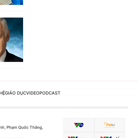
HỆ
GIÁO DỤC
VIDEO
PODCAST
nh, Phạm Quốc Thắng,