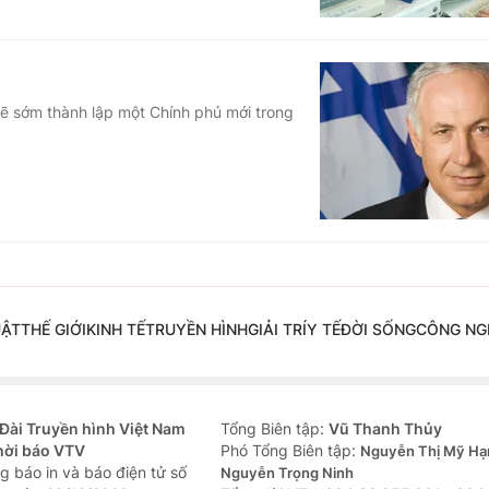
sẽ sớm thành lập một Chính phủ mới trong
UẬT
THẾ GIỚI
KINH TẾ
TRUYỀN HÌNH
GIẢI TRÍ
Y TẾ
ĐỜI SỐNG
CÔNG NG
Đài Truyền hình Việt Nam
Tổng Biên tập:
Vũ Thanh Thủy
hời báo VTV
Phó Tổng Biên tập:
Nguyễn Thị Mỹ Hạ
g báo in và báo điện tử số
Nguyễn Trọng Ninh