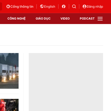
Cổng thông tin
English
Đăng nhập
CÔNG NGHỆ
GIÁO DỤC
VIDEO
PODCAST
VTV Money
VTV Thể thao
VTV Sức khoẻ
Bất động sản
Thị trường 24h
Tấm lòng Việt
Vươn mình bằng AI
VTV4
VTV8
VTV9
Lịch phát sóng
Giao lưu trực tuyến
Sự kiện