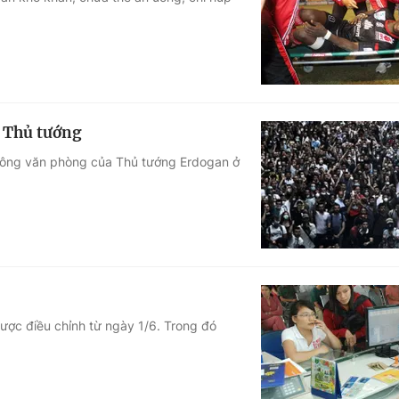
Góc ảnh
Giáo dục
Công nghệ
Tuyển sinh
Hitech Công ng
g Thủ tướng
Học trực tuyến
Sản phẩm
 công văn phòng của Thủ tướng Erdogan ở
g
Thị trường
Tư vấn
ược điều chỉnh từ ngày 1/6. Trong đó