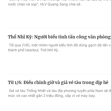
nước cháo và súp", HLV Quang Sang chia sẻ.
Giải trí
Đời sống
Điện ảnh
Du lịch
Thổ Nhĩ Kỳ: Người biểu tình tấn công văn phòn
Âm nhạc
Làm đẹp
Tối qua (1/6), một nhóm người biểu tình đã dùng gạch đá tấn
thành phố Istanbul, Thổ Nhĩ Kỳ.
Sao
Chất lượng cuộc sốn
Từ 1/6: Điều chỉnh giờ và giá vé tàu trong dịp hè
Giá vé tàu Thống Nhất và tàu địa phương tuyến phía Nam sẽ đ
mức vé cao nhất gần 2 triệu đồng, xấp xỉ vé máy bay.