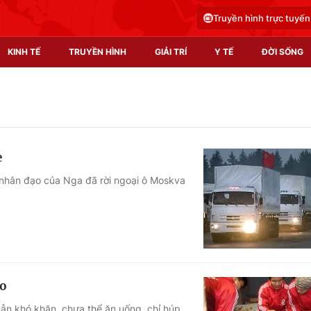
Truyền hình trực tuyến
KINH TẾ
TRUYỀN HÌNH
GIẢI TRÍ
Y TẾ
ĐỜI SỐNG
Pháp luật
Y tế
Truyền hình
Multimedia
e
Phim VTV
Video
 nhân đạo của Nga đã rời ngoại ô Moskva
Hậu trường
Shorts video
Nhân vật
Podcast
Khán giả
EMagazine
Giải sao mai
Photo
áo
Infographic
vẫn khó khăn, chưa thể ăn uống, chỉ húp