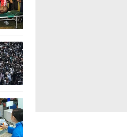
Liên hệ toà soạn
hệ tương lai