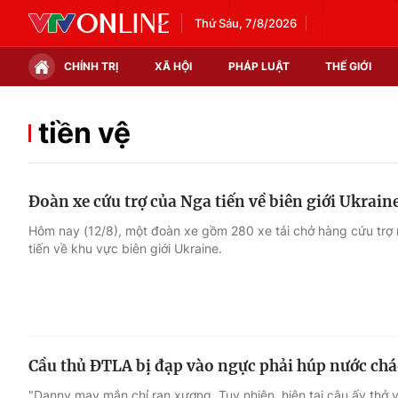
Thứ Sáu, 7/8/2026
CHÍNH TRỊ
XÃ HỘI
PHÁP LUẬT
THẾ GIỚI
Chính trị
Xã hội
tiền vệ
Thế giới
Kinh tế
Đoàn xe cứu trợ của Nga tiến về biên giới Ukrain
Tin tức
Tài chính
Hôm nay (12/8), một đoàn xe gồm 280 xe tải chở hàng cứu trợ
tiến về khu vực biên giới Ukraine.
Thế giới đó đây
Thị trường
Câu chuyện quốc tế
Góc doanh nghiệp
Dữ liệu và đời sống
Cầu thủ ĐTLA bị đạp vào ngực phải húp nước ch
"Danny may mắn chỉ rạn xương. Tuy nhiên, hiện tại cậu ấy thở 